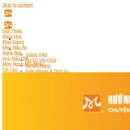
Skip to content
Giới Thiệu
Khóa Học
Khai Giảng
Mẹo Nấu Ăn
Giới Thiệu
Nghề Bếp
Giảng Viên
Học Nấu Chè
Cơ Sở Vật Chất
Món Ngon Mỗi Ngày
Sơ Đồ Trang
Tin Tức
Điều Khoản & Dịch Vụ
Khóa Học
Bếp Trưởng Điều Hành
Nghiệp Vụ Bếp Trưởng
Nghiệp Vụ Bếp Quốc Tế
Master Class
Bếp Trưởng Bếp Á
Bếp Trưởng Bếp Âu
Bếp Trưởng Bếp Nhật
Bếp Trưởng Bếp Việt
Bếp Trưởng Bếp Hoa