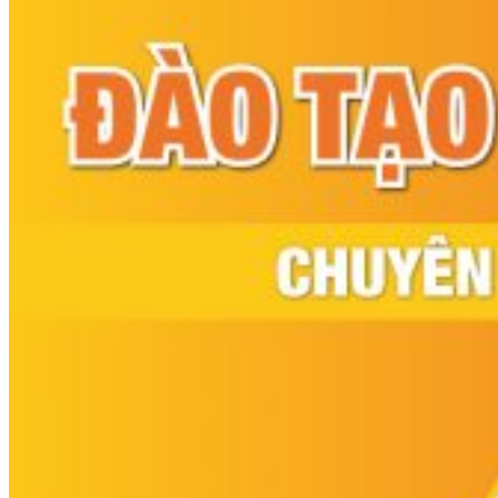
Nghiệp Vụ Bếp Hàn
Nghiệp Vụ Bếp Thái
Nghiệp Vụ Quản Lý Bếp
Nghiệp Vụ Bếp Phụ
Khóa Học Eat Clean
Khóa Học Food Stylist
Khởi Sự Kinh Doanh Nhà Hàng
Nghiệp Vụ Bếp Chay
Điểm Tâm Hồng Kông
Học Cắt Tỉa Rau Củ Quả
Học Nấu Ăn Gia Đình
Học Mở Quán Kinh Doanh
Khóa Học Khởi Sự Kinh Doanh Ngành F&B
Bí Quyết Kinh Doanh Và Vận Hành Mô Hình Ẩm
Thực
Khai Giảng
Mẹo Nấu Ăn
Nghề Bếp
Kiến Thức
Học Nấu Chè
Chè Hạt Sen
Chè Chuối
Chè Bắp
Chè Đậu