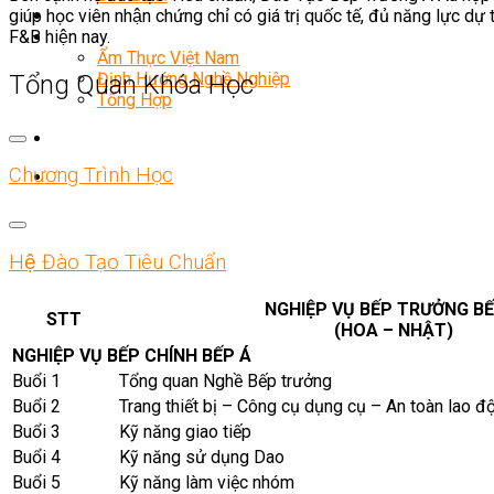
giúp học viên nhận chứng chỉ có giá trị quốc tế, đủ năng lực 
Món Ngon Mỗi Ngày
F&B hiện nay.
Tin Tức
Ẩm Thực Việt Nam
Định Hướng Nghề Nghiệp
Tổng Quan Khóa Học
Tổng Hợp
Chương Trình Học
Hệ Đào Tạo Tiêu Chuẩn
NGHIỆP VỤ BẾP TRƯỞNG BẾ
STT
(HOA – NHẬT)
NGHIỆP VỤ BẾP CHÍNH BẾP Á
Buổi 1
Tổng quan Nghề Bếp trưởng
Buổi 2
Trang thiết bị – Công cụ dụng cụ – An toàn lao đ
Buổi 3
Kỹ năng giao tiếp
Buổi 4
Kỹ năng sử dụng Dao
Buổi 5
Kỹ năng làm việc nhóm