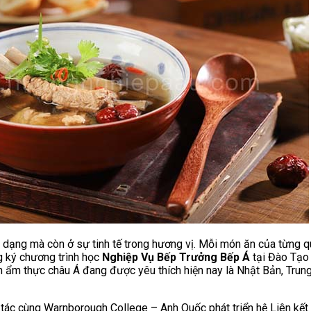
 dạng mà còn ở sự tinh tế trong hương vị. Mỗi món ăn của từng q
ng ký chương trình học
Nghiệp Vụ Bếp Trưởng Bếp Á
tại Đào Tạo
ền ẩm thực châu Á đang được yêu thích hiện nay là Nhật Bản, Trun
 cùng Warnborough College – Anh Quốc phát triển hệ Liên kết quố