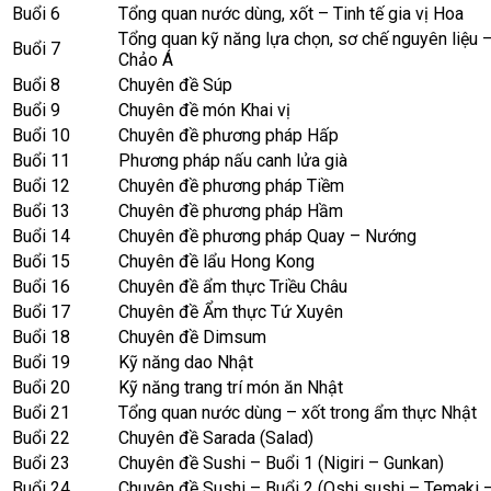
Buổi 6
Tổng quan nước dùng, xốt – Tinh tế gia vị Hoa
Tổng quan kỹ năng lựa chọn, sơ chế nguyên liệu
Buổi 7
Chảo Á
Buổi 8
Chuyên đề Súp
Buổi 9
Chuyên đề món Khai vị
Buổi 10
Chuyên đề phương pháp Hấp
Buổi 11
Phương pháp nấu canh lửa già
Buổi 12
Chuyên đề phương pháp Tiềm
Buổi 13
Chuyên đề phương pháp Hầm
Buổi 14
Chuyên đề phương pháp Quay – Nướng
Buổi 15
Chuyên đề lẩu Hong Kong
Buổi 16
Chuyên đề ẩm thực Triều Châu
Buổi 17
Chuyên đề Ẩm thực Tứ Xuyên
Buổi 18
Chuyên đề Dimsum
Buổi 19
Kỹ năng dao Nhật
Buổi 20
Kỹ năng trang trí món ăn Nhật
Buổi 21
Tổng quan nước dùng – xốt trong ẩm thực Nhật
Buổi 22
Chuyên đề Sarada (Salad)
Buổi 23
Chuyên đề Sushi – Buổi 1 (Nigiri – Gunkan)
Buổi 24
Chuyên đề Sushi – Buổi 2 (Oshi sushi – Temaki –