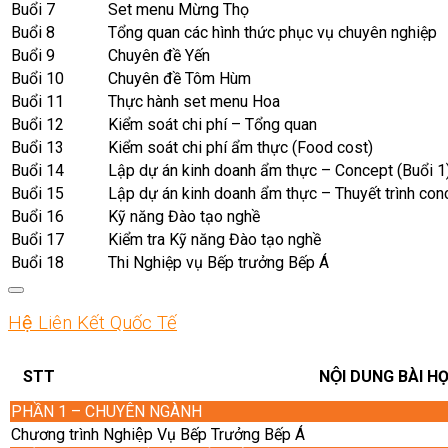
Buổi 7
Set menu Mừng Thọ
Buổi 8
Tổng quan các hình thức phục vụ chuyên nghiệp
Buổi 9
Chuyên đề Yến
Buổi 10
Chuyên đề Tôm Hùm
Buổi 11
Thực hành set menu Hoa
Buổi 12
Kiểm soát chi phí – Tổng quan
Buổi 13
Kiểm soát chi phí ẩm thực (Food cost)
Buổi 14
Lập dự án kinh doanh ẩm thực – Concept (Buổi 1
Buổi 15
Lập dự án kinh doanh ẩm thực – Thuyết trình conc
Buổi 16
Kỹ năng Đào tạo nghề
Buổi 17
Kiểm tra Kỹ năng Đào tạo nghề
Buổi 18
Thi Nghiệp vụ Bếp trưởng Bếp Á
Hệ Liên Kết Quốc Tế
STT
NỘI DUNG BÀI HO
PHẦN 1 – CHUYÊN NGÀNH
Chương trình Nghiệp Vụ Bếp Trưởng Bếp Á