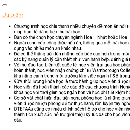
Ưu Điểm
Chương trình học chia thành nhiều chuyên đề món ăn nổi t
giúp bạn dễ dàng tiếp thu bài học.
Bạn có thể chọn học chuyên ngành Hoa – Nhật hoặc Hoa – V
Ngoài cung cấp công thức nấu ăn, thông qua mỗi bài học 
dụng vào nhiều món ăn khác nhau.
Để có thể thăng tiến lên những cấp bậc cao hơn trong môi
các kỹ năng quản lý cần thiết như: vận hành bếp, đánh giá 
Với hệ đào tạo Liên kết quốc tế, học viên trải qua học 
hoàn thành, học viên nhận chứng chỉ từ Warnborough College
khả năng cạnh trong môi trường làm việc ngành F&B trong nư
90% thời lượng khóa học là thực hành giúp học viên được rè
Học viên đã hoàn thành các cấp độ của chương trình Ngh
khóa học với thời gian học ngắn hơn và học phí tiết kiệm h
Cơ sở vật chất hiện đại, tiện nghi, phòng học là những gi
viên được mượn phòng để tự thực hành, rèn luyện tay nghề
DTBTAAu cũng có nhiều chính sách hỗ trợ cho học viên nh
thành tích xuất sắc, hỗ trợ giới thiệu ký túc xá cho học vi
cầu.