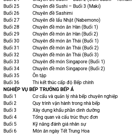
Buổi 25
Chuyên đề Sushi – Buổi 3 (Maki)
Buổi 26
Chuyên đề Sashimi
Buổi 27
Chuyên đề lẩu Nhật (Nabemono)
Buổi 28
Chuyên đề món ăn Hàn (Buổi 1)
Buổi 29
Chuyên đề món ăn Hàn (Buổi 2)
Buổi 30
Chuyên đề món ăn Thái (Buổi 1)
Buổi 31
Chuyên đề món ăn Thái (Buổi 2)
Buổi 32
Chuyên đề món ăn Thái (Buổi 3)
Buổi 33
Chuyên đề món Singapore (Buổi 1)
Buổi 34
Chuyên đề món Singapore (Buổi 2)
Buổi 35
Ôn tập
Buổi 36
Thi kết thúc cấp độ Bếp chính
NGHIỆP VỤ BẾP TRƯỞNG BẾP Á
Buổi 1
Cơ cấu và quản lý nhà bếp chuyên nghiệp
Buổi 2
Quy trình vận hành trong nhà bếp
Buổi 3
Xây dựng khẩu phần dinh dưỡng
Buổi 4
Tổng quan và cấu trúc thực đơn
Buổi 5
Kỹ năng đánh giá nhân sự
Buổi 6
Món ăn ngày Tết Trung Hoa