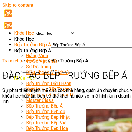
Skip to content
Khóa Học
Khóa Học
Bếp Trưởng Bếp Á
Giới Thiệu
Bếp Trưởng Bếp Á
Giảng Viên
Trang chủ
»
Khóa Học
»
Bếp Trưởng Bếp Á
Cơ Sở Vật Chất
Sơ Đồ Trang
Điều Khoản & Dịch Vụ
ĐÀO TẠO BẾP TRƯỞNG BẾP Á
Khóa Học
Bếp Trưởng Điều Hành
Nghiệp Vụ Bếp Trưởng
Sự phát triển mạnh mẽ của các nhà hàng, quán ăn chuyên phục 
Nghiệp Vụ Bếp Quốc Tế
khóa học nấu ăn, bạn có thể khởi nghiệp với mô hình kinh doan
Master Class
lớn.
Bếp Trưởng Bếp Á
Bếp Trưởng Bếp Âu
Bếp Trưởng Bếp Nhật
Bếp Trưởng Bếp Việt
Bếp Trưởng Bếp Hoa