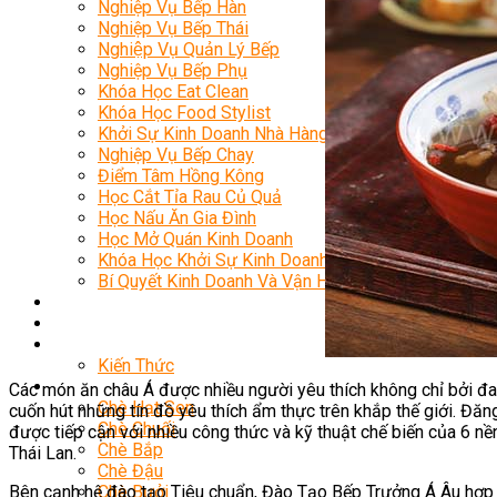
Nghiệp Vụ Bếp Hàn
Nghiệp Vụ Bếp Thái
Nghiệp Vụ Quản Lý Bếp
Nghiệp Vụ Bếp Phụ
Khóa Học Eat Clean
Khóa Học Food Stylist
Khởi Sự Kinh Doanh Nhà Hàng
Nghiệp Vụ Bếp Chay
Điểm Tâm Hồng Kông
Học Cắt Tỉa Rau Củ Quả
Học Nấu Ăn Gia Đình
Học Mở Quán Kinh Doanh
Khóa Học Khởi Sự Kinh Doanh Ngành F&B
Bí Quyết Kinh Doanh Và Vận Hành Mô Hình Ẩm Thực
Khai Giảng
Mẹo Nấu Ăn
Nghề Bếp
Kiến Thức
Học Nấu Chè
Các món ăn châu Á được nhiều người yêu thích không chỉ bởi đa
Chè Hạt Sen
cuốn hút những tín đồ yêu thích ẩm thực trên khắp thế giới. Đă
Chè Chuối
được tiếp cận với nhiều công thức và kỹ thuật chế biến của 6 n
Chè Bắp
Thái Lan.
Chè Đậu
Bên cạnh hệ đào tạo Tiêu chuẩn, Đào Tạo Bếp Trưởng Á Âu hợp tác
Chè Bưởi