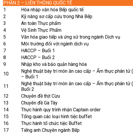
PHẦN 2 – LIÊN THÔNG QUỐC TẾ
1
Hòa nhập văn hóa Bếp quốc tế
2
Kỹ năng sơ cấp cứu trong Nhà Bếp
3
An toàn Thực phẩm
4
Vệ Sinh Thực Phẩm
5
Văn hóa giao tiếp và ứng xử trong ngành Dịch vụ
6
Môi trường đối với ngành dịch vụ
7
HACCP – Buổi 1
8
HACCP – Buổi 2
9
Nhập kho và bảo quản hàng hóa
Nghệ thuật bày trí món ăn cao cấp – Ẩm thực phân tử 
10
– Buổi 1
Nghệ thuật bày trí món ăn cao cấp – Ẩm thực phân tử (
11
Buổi 2
12
Chuyên đề thịt Cừu
13
Chuyên đề Gà Tây
14
Thực hành quy trình nhận Captain order
15
Tổng quan các loại hình tiệc buffet
16
Thực hành tổ chức tiệc Buffet
17
Tiếng anh Chuyên ngành Bếp