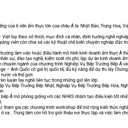
iếng của 6 nền ẩm thực lớn của châu Á là: Nhật Bản, Trung Hoa, V
iệt tùy theo sở thích, mục đích cá nhân, định hướng nghề nghiệp
giảng viên còn chia sẻ các kỹ thuật chế biến chuyên nghiệp đặc 
 trường làm việc hoặc điều hành mô hình kinh doanh ẩm thực Á th
nhân sự, đào tạo nghề, kiểm soát chi phí, lập dự án kinh doanh ẩm
phần chuyên ngành của chương trình Nghiệp Vụ Bếp Trưởng Bếp Á v
 – Anh Quốc có giá trị quốc tế, đủ kỹ năng để dự thi lấy Chứn
ớc và thế giới.
n luyện tay nghề liên tục trong những giờ lên lớp.
iệp Vụ Bếp Trưởng Bếp Nhật, Nghiệp Vụ Bếp Trưởng Bếp Hoa, Ngh
ơn.
an bếp Á mô phỏng giống với các NHKS nhằm tạo điều kiện tốt nhất
.
ư: tham gia các chương trình workshop để mở rộng kiến thức nghề
ên ở xa… Trung tâm còn hỗ trợ giới thiệu nơi thực tập và việc làm c