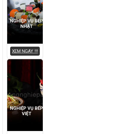
NGHIỆP VỤ BẾP
NHẬT
XEM NGAY !!!
NGHIỆP VỤ BẾP
VIỆT