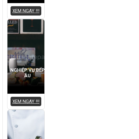
XEM NGAY !!!
NGHIỆP VỤ BẾP
ÂU
XEM NGAY !!!