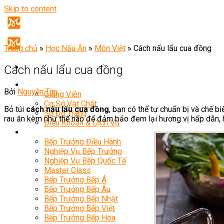
Skip to content
Trang chủ
»
Học Nấu Ăn
»
Món Việt
»
Cách nấu lẩu cua đồng
Cách nấu lẩu cua đồng
Giới Thiệu
Bởi
Nguyễn Tân
Giảng Viên
Cơ Sở Vật Chất
Bỏ túi
cách nấu lẩu cua đồng
, bạn có thể tự chuẩn bị và chế 
Sơ Đồ Trang
rau ăn kèm như thế nào để đảm bảo đem lại hương vị hấp dẫn, 
Điều Khoản & Dịch Vụ
Khóa Học
Bếp Trưởng Điều Hành
Nghiệp Vụ Bếp Trưởng
Nghiệp Vụ Bếp Quốc Tế
Master Class
Bếp Trưởng Bếp Á
Bếp Trưởng Bếp Âu
Bếp Trưởng Bếp Nhật
Bếp Trưởng Bếp Việt
Bếp Trưởng Bếp Hoa