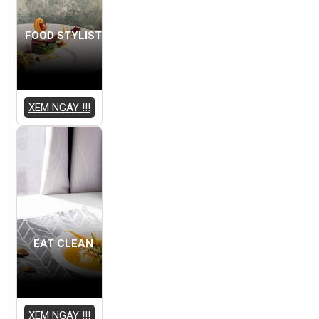
FOOD STYLIST
XEM NGAY !!!
EAT CLEAN
XEM NGAY !!!