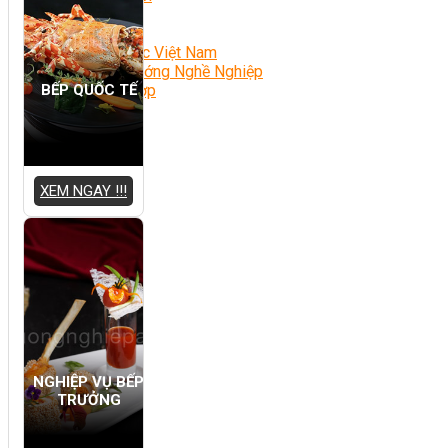
Món Ngon Mỗi Ngày
Tin Tức
Ẩm Thực Việt Nam
Định Hướng Nghề Nghiệp
BẾP QUỐC TẾ
Tổng Hợp
XEM NGAY !!!
NGHIỆP VỤ BẾP
TRƯỞNG