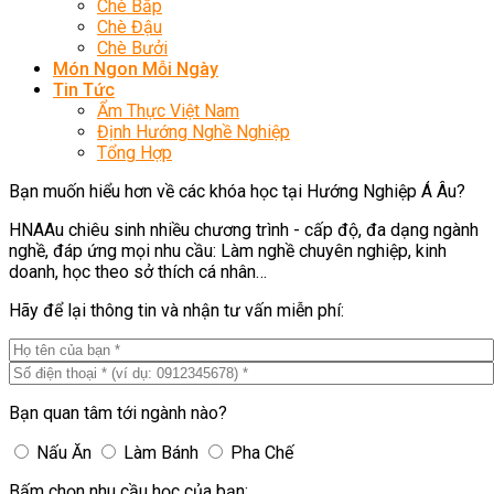
Chè Bắp
Chè Đậu
Chè Bưởi
Món Ngon Mỗi Ngày
Tin Tức
Ẩm Thực Việt Nam
Định Hướng Nghề Nghiệp
Tổng Hợp
Bạn muốn hiểu hơn về các khóa học tại Hướng Nghiệp Á Âu?
HNAAu chiêu sinh nhiều chương trình - cấp độ, đa dạng ngành
nghề, đáp ứng mọi nhu cầu: Làm nghề chuyên nghiệp, kinh
doanh, học theo sở thích cá nhân…
Hãy để lại thông tin và nhận tư vấn miễn phí:
Bạn quan tâm tới ngành nào?
Nấu Ăn
Làm Bánh
Pha Chế
Bấm chọn nhu cầu học của bạn: