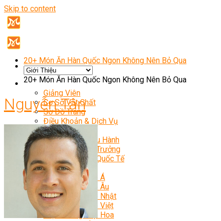
Skip to content
20+ Món Ăn Hàn Quốc Ngon Không Nên Bỏ Qua
20+ Món Ăn Hàn Quốc Ngon Không Nên Bỏ Qua
Giới Thiệu
Giảng Viên
Nguyễn Tân
Cơ Sở Vật Chất
Sơ Đồ Trang
Điều Khoản & Dịch Vụ
Khóa Học
Bếp Trưởng Điều Hành
Nghiệp Vụ Bếp Trưởng
Nghiệp Vụ Bếp Quốc Tế
Master Class
Bếp Trưởng Bếp Á
Bếp Trưởng Bếp Âu
Bếp Trưởng Bếp Nhật
Bếp Trưởng Bếp Việt
Bếp Trưởng Bếp Hoa