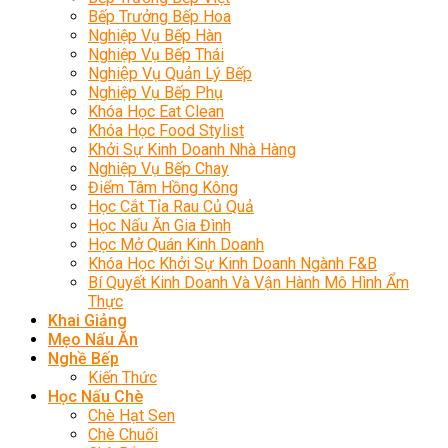
Bếp Trưởng Bếp Hoa
Nghiệp Vụ Bếp Hàn
Nghiệp Vụ Bếp Thái
Nghiệp Vụ Quản Lý Bếp
Nghiệp Vụ Bếp Phụ
Khóa Học Eat Clean
Khóa Học Food Stylist
Khởi Sự Kinh Doanh Nhà Hàng
Nghiệp Vụ Bếp Chay
Điểm Tâm Hồng Kông
Học Cắt Tỉa Rau Củ Quả
Học Nấu Ăn Gia Đình
Học Mở Quán Kinh Doanh
Khóa Học Khởi Sự Kinh Doanh Ngành F&B
Bí Quyết Kinh Doanh Và Vận Hành Mô Hình Ẩm
Thực
Khai Giảng
Mẹo Nấu Ăn
Nghề Bếp
Kiến Thức
Học Nấu Chè
Chè Hạt Sen
Chè Chuối