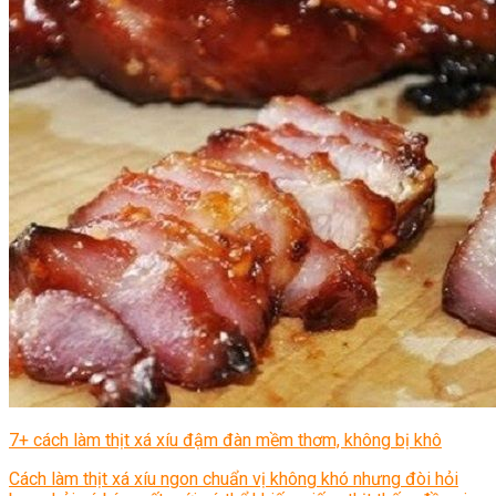
7+ cách làm thịt xá xíu đậm đàn mềm thơm, không bị khô
Cách làm thịt xá xíu ngon chuẩn vị không khó nhưng đòi hỏi