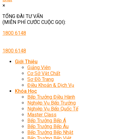
×
TỔNG ĐÀI TƯ VẤN
(MIỄN PHÍ CƯỚC CUỘC GỌI):
1800 6148
1800 6148
Giới Thiệu
Giảng Viên
Cơ Sở Vật Chất
Sơ Đồ Trang
Điều Khoản & Dịch Vụ
Khóa Học
Bếp Trưởng Điều Hành
Nghiệp Vụ Bếp Trưởng
Nghiệp Vụ Bếp Quốc Tế
Master Class
Bếp Trưởng Bếp Á
Bếp Trưởng Bếp Âu
Bếp Trưởng Bếp Nhật
Bếp Trưởng Bếp Việt