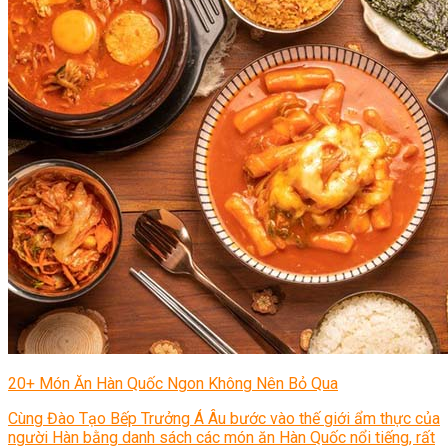
Chè Bưởi
Món Ngon Mỗi Ngày
Tin Tức
Ẩm Thực Việt Nam
Định Hướng Nghề Nghiệp
Tổng Hợp
20+ Món Ăn Hàn Quốc Ngon Không Nên Bỏ Qua
Cùng Đào Tạo Bếp Trưởng Á Âu bước vào thế giới ẩm thực của
người Hàn bằng danh sách các món ăn Hàn Quốc nổi tiếng, rất