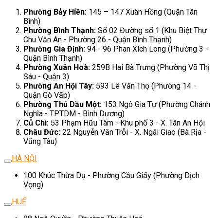
Phường Bảy Hiền:
145 – 147 Xuân Hồng (Quận Tân
Bình)
Phường Bình Thạnh:
Số 02 Đường số 1 (Khu Biệt Thự
Chu Văn An - Phường 26 - Quận Bình Thạnh)
Phường Gia Định:
94 - 96 Phan Xích Long (Phường 3 -
Quận Bình Thạnh)
Phường Xuân Hoà:
259B Hai Bà Trưng (Phường Võ Thị
Sáu - Quận 3)
Phường An Hội Tây:
593 Lê Văn Thọ (Phường 14 -
Quận Gò Vấp)
Phường Thủ Dầu Một:
153 Ngô Gia Tự (Phường Chánh
Nghĩa - TPTDM - Bình Dương)
Củ Chi:
53 Phạm Hữu Tâm - Khu phố 3 - X. Tân An Hội
Châu Đức:
22 Nguyễn Văn Trỗi - X. Ngãi Giao (Bà Rịa -
Vũng Tàu)
HÀ NỘI
100 Khúc Thừa Dụ - Phường Cầu Giấy (Phường Dịch
Vọng)
HUẾ