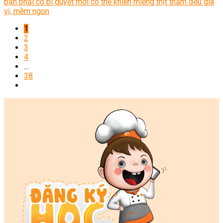
bạn phải có bí quyết mới có thể khiến miếng thịt thấm đều gia
vị, mềm ngon
1
2
3
4
…
38