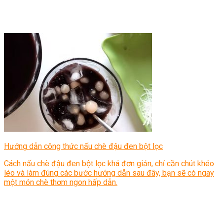
Hướng dẫn công thức nấu chè đậu đen bột lọc
Cách nấu chè đậu đen bột lọc khá đơn giản, chỉ cần chút khéo
léo và làm đúng các bước hướng dẫn sau đây, bạn sẽ có ngay
một món chè thơm ngon hấp dẫn.