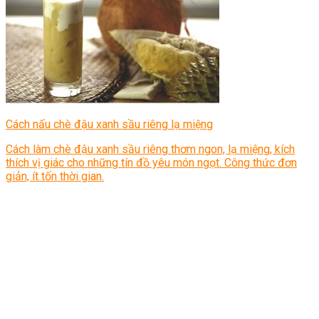
Cách nấu chè đậu xanh sầu riêng lạ miệng
Cách làm chè đậu xanh sầu riêng thơm ngon, lạ miệng, kích
thích vị giác cho những tín đồ yêu món ngọt. Công thức đơn
giản, ít tốn thời gian.