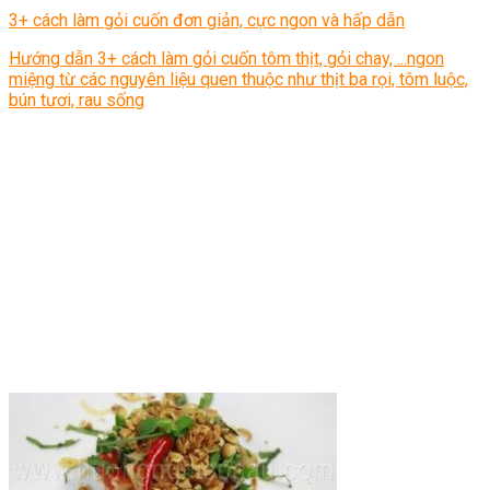
3+ cách làm gỏi cuốn đơn giản, cực ngon và hấp dẫn
Hướng dẫn 3+ cách làm gỏi cuốn tôm thịt, gỏi chay, ...ngon
miệng từ các nguyên liệu quen thuộc như thịt ba rọi, tôm luộc,
bún tươi, rau sống