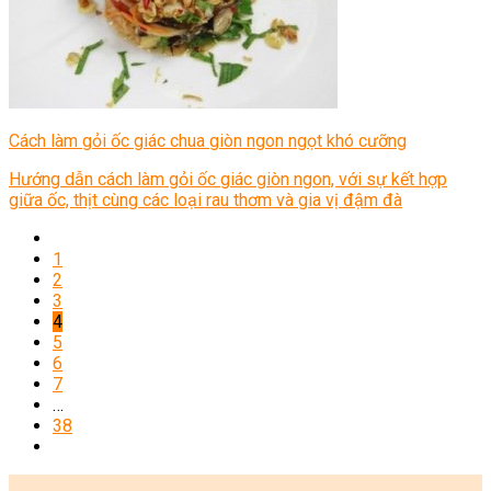
Cách làm gỏi ốc giác chua giòn ngon ngọt khó cưỡng
Hướng dẫn cách làm gỏi ốc giác giòn ngon, với sự kết hợp
giữa ốc, thịt cùng các loại rau thơm và gia vị đậm đà
1
2
3
4
5
6
7
…
38