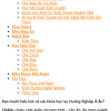
Học Nấu Ăn Gia Đình
Học Mở Quán Kinh Doanh
Khóa Học Khởi Sự Kinh Doanh Ngành F&B
Bí Quyết Kinh Doanh Và Vận Hành Mô Hình Ẩm
Thực
Khai Giảng
Mẹo Nấu Ăn
Nghề Bếp
Kiến Thức
Học Nấu Chè
Chè Hạt Sen
Chè Chuối
Chè Bắp
Chè Đậu
Chè Bưởi
Món Ngon Mỗi Ngày
Tin Tức
Ẩm Thực Việt Nam
Định Hướng Nghề Nghiệp
Tổng Hợp
Bạn muốn hiểu hơn về các khóa học tại Hướng Nghiệp Á Âu?
HNAAu chiêu sinh nhiều chương trình - cấp độ, đa dạng ngành