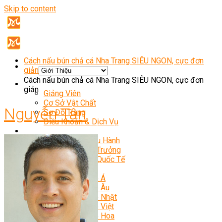
Skip to content
Cách nấu bún chả cá Nha Trang SIÊU NGON, cực đơn
giản
Cách nấu bún chả cá Nha Trang SIÊU NGON, cực đơn
Giới Thiệu
giản
Giảng Viên
Cơ Sở Vật Chất
Nguyễn Tân
Sơ Đồ Trang
Điều Khoản & Dịch Vụ
Khóa Học
Bếp Trưởng Điều Hành
Nghiệp Vụ Bếp Trưởng
Nghiệp Vụ Bếp Quốc Tế
Master Class
Bếp Trưởng Bếp Á
Bếp Trưởng Bếp Âu
Bếp Trưởng Bếp Nhật
Bếp Trưởng Bếp Việt
Bếp Trưởng Bếp Hoa