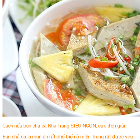
Chè Bưởi
Món Ngon Mỗi Ngày
Tin Tức
Ẩm Thực Việt Nam
Định Hướng Nghề Nghiệp
Tổng Hợp
Cách nấu bún chả cá Nha Trang SIÊU NGON, cực đơn giản
Bún chả cá là món ăn rất phổ biến ở miền Trung rất được yêu