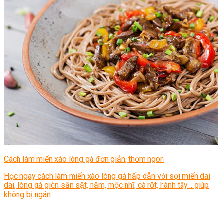
Cách làm miến xào lòng gà đơn giản, thơm ngon
Học ngay cách làm miến xào lòng gà hấp dẫn với sợi miến dai
dai, lòng gà giòn sần sật, nấm, mộc nhĩ, cà rốt, hành tây… giúp
không bị ngán