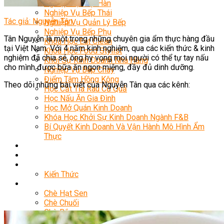
Nghiệp Vụ Bếp Hàn
Nghiệp Vụ Bếp Thái
Tác giả: Nguyễn Tân
Nghiệp Vụ Quản Lý Bếp
Nghiệp Vụ Bếp Phụ
Tân Nguyễn là một trong những chuyên gia ẩm thực hàng đầu
Khóa Học Eat Clean
tại Việt Nam. Với 4 năm kinh nghiệm, qua các kiến thức & kinh
Khóa Học Food Stylist
nghiệm đã chia sẻ, ông hy vọng mọi người có thể tự tay nấu
Khởi Sự Kinh Doanh Nhà Hàng
cho mình được bữa ăn ngon miệng, đầy đủ dinh dưỡng.
Nghiệp Vụ Bếp Chay
Điểm Tâm Hồng Kông
Theo dõi những bài viết của Nguyễn Tân qua các kênh:
Học Cắt Tỉa Rau Củ Quả
Học Nấu Ăn Gia Đình
Học Mở Quán Kinh Doanh
Khóa Học Khởi Sự Kinh Doanh Ngành F&B
Bí Quyết Kinh Doanh Và Vận Hành Mô Hình Ẩm
Thực
Khai Giảng
Mẹo Nấu Ăn
Nghề Bếp
Kiến Thức
Học Nấu Chè
Chè Hạt Sen
Chè Chuối
Chè Bắp
Chè Đậu