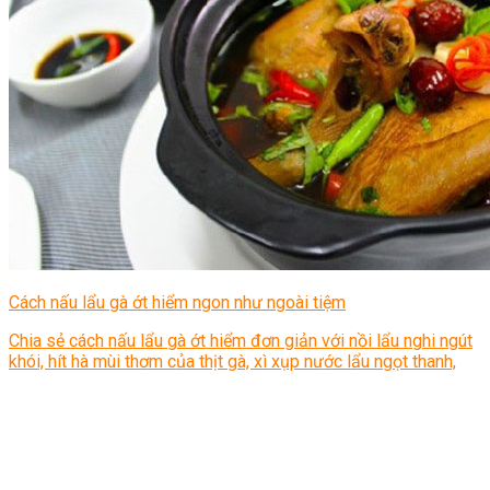
Cách nấu lẩu gà ớt hiểm ngon như ngoài tiệm
Chia sẻ cách nấu lẩu gà ớt hiểm đơn giản với nồi lẩu nghi ngút
khói, hít hà mùi thơm của thịt gà, xì xụp nước lẩu ngọt thanh,