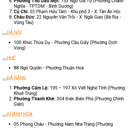
Phường Thủ Dầu Một:
153 Ngô Gia Tự (Phường Chánh
Nghĩa - TPTDM - Bình Dương)
Củ Chi:
53 Phạm Hữu Tâm - Khu phố 3 - X. Tân An Hội
Châu Đức:
22 Nguyễn Văn Trỗi - X. Ngãi Giao (Bà Rịa -
Vũng Tàu)
HÀ NỘI
100 Khúc Thừa Dụ - Phường Cầu Giấy (Phường Dịch
Vọng)
HUẾ
88 Ngô Quyền - Phường Thuận Hoá
ĐÀ NẴNG
Phường Cẩm Lệ:
195 – 197 Xô Viết Nghệ Tĩnh (Phường
Khuê Trung)
Phường Thanh Khê:
304 Điện Biên Phủ (Phường Chính
Gián)
KHÁNH HÒA
05 Phong Châu - Phường Nam Nha Trang (Phường