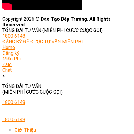
Copyright 2026 ©
Đào Tạo Bếp Trưởng. All Rights
Reserved.
TỔNG ĐÀI TƯ VẤN (MIỄN PHÍ CƯỚC CUỘC GỌI):
1800 6148
ĐĂNG KÝ ĐỂ ĐƯỢC TƯ VẤN MIỄN PHÍ
Home
Đăng ký
Miễn Phí
Zalo
Chat
×
TỔNG ĐÀI TƯ VẤN
(MIỄN PHÍ CƯỚC CUỘC GỌI):
1800 6148
1800 6148
Giới Thiệu