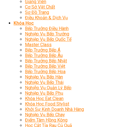
Giảng Viên
Cơ Sở Vật Chất
Sơ Đồ Trang
Điều Khoản & Dịch Vụ
Khóa Học
Bếp Trưởng Điều Hành
Nghiệp Vụ Bếp Trưởng
Nghiệp Vụ Bếp Quốc Tế
Master Class
Bếp Trưởng Bếp Á
Bếp Trưởng Bếp Âu
Bếp Trưởng Bếp Nhật
Bếp Trưởng Bếp Việt
Bếp Trưởng Bếp Hoa
Nghiệp Vụ Bếp Hàn
Nghiệp Vụ Bếp Thái
Nghiệp Vụ Quản Lý Bếp
Nghiệp Vụ Bếp Phụ
Khóa Học Eat Clean
Khóa Học Food Stylist
Khởi Sự Kinh Doanh Nhà Hàng
Nghiệp Vụ Bếp Chay
Điểm Tâm Hồng Kông
Học Cắt Tỉa Rau Củ Quả