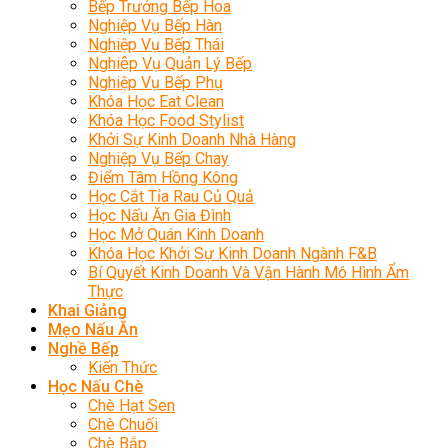
Bếp Trưởng Bếp Hoa
Nghiệp Vụ Bếp Hàn
Nghiệp Vụ Bếp Thái
Nghiệp Vụ Quản Lý Bếp
Nghiệp Vụ Bếp Phụ
Khóa Học Eat Clean
Khóa Học Food Stylist
Khởi Sự Kinh Doanh Nhà Hàng
Nghiệp Vụ Bếp Chay
Điểm Tâm Hồng Kông
Học Cắt Tỉa Rau Củ Quả
Học Nấu Ăn Gia Đình
Học Mở Quán Kinh Doanh
Khóa Học Khởi Sự Kinh Doanh Ngành F&B
Bí Quyết Kinh Doanh Và Vận Hành Mô Hình Ẩm
Thực
Khai Giảng
Mẹo Nấu Ăn
Nghề Bếp
Kiến Thức
Học Nấu Chè
Chè Hạt Sen
Chè Chuối
Chè Bắp