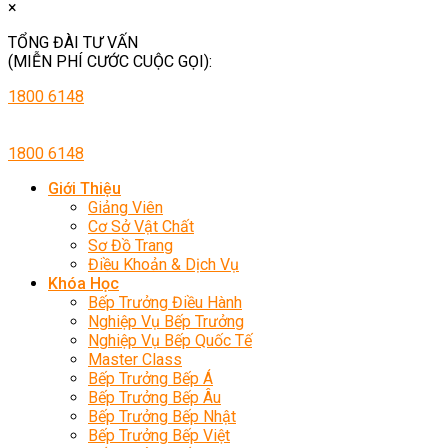
×
TỔNG ĐÀI TƯ VẤN
(MIỄN PHÍ CƯỚC CUỘC GỌI):
1800 6148
1800 6148
Giới Thiệu
Giảng Viên
Cơ Sở Vật Chất
Sơ Đồ Trang
Điều Khoản & Dịch Vụ
Khóa Học
Bếp Trưởng Điều Hành
Nghiệp Vụ Bếp Trưởng
Nghiệp Vụ Bếp Quốc Tế
Master Class
Bếp Trưởng Bếp Á
Bếp Trưởng Bếp Âu
Bếp Trưởng Bếp Nhật
Bếp Trưởng Bếp Việt