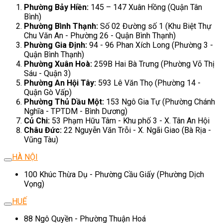
Phường Bảy Hiền:
145 – 147 Xuân Hồng (Quận Tân
Bình)
Phường Bình Thạnh:
Số 02 Đường số 1 (Khu Biệt Thự
Chu Văn An - Phường 26 - Quận Bình Thạnh)
Phường Gia Định:
94 - 96 Phan Xích Long (Phường 3 -
Quận Bình Thạnh)
Phường Xuân Hoà:
259B Hai Bà Trưng (Phường Võ Thị
Sáu - Quận 3)
Phường An Hội Tây:
593 Lê Văn Thọ (Phường 14 -
Quận Gò Vấp)
Phường Thủ Dầu Một:
153 Ngô Gia Tự (Phường Chánh
Nghĩa - TPTDM - Bình Dương)
Củ Chi:
53 Phạm Hữu Tâm - Khu phố 3 - X. Tân An Hội
Châu Đức:
22 Nguyễn Văn Trỗi - X. Ngãi Giao (Bà Rịa -
Vũng Tàu)
HÀ NỘI
100 Khúc Thừa Dụ - Phường Cầu Giấy (Phường Dịch
Vọng)
HUẾ
88 Ngô Quyền - Phường Thuận Hoá