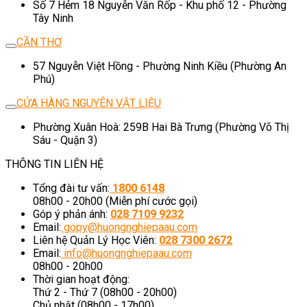
Số 7 Hẻm 18 Nguyễn Văn Rốp - Khu phố 12 - Phường
Tây Ninh
CẦN THƠ
57 Nguyễn Việt Hồng - Phường Ninh Kiều (Phường An
Phú)
CỬA HÀNG NGUYÊN VẬT LIỆU
Phường Xuân Hoà: 259B Hai Bà Trưng (Phường Võ Thị
Sáu - Quận 3)
THÔNG TIN LIÊN HỆ
Tổng đài tư vấn:
1800 6148
08h00 - 20h00 (Miễn phí cước gọi)
Góp ý phản ánh:
028 7109 9232
Email:
gopy@huongnghiepaau.com
Liên hệ Quản Lý Học Viên:
028 7300 2672
Email:
info@huongnghiepaau.com
08h00 - 20h00
Thời gian hoạt động:
Thứ 2 - Thứ 7 (08h00 - 20h00)
Chủ nhật (08h00 - 17h00)