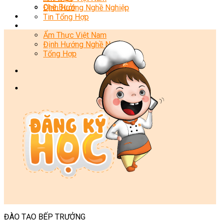
Chè Bưởi
Định Hướng Nghề Nghiệp
Món Ngon Mỗi Ngày
Tin Tổng Hợp
Tin Tức
Ẩm Thực Việt Nam
Định Hướng Nghề Nghiệp
Tổng Hợp
ĐÀO TẠO BẾP TRƯỞNG