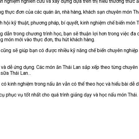
h nghiệm nghiên cứu và xây dựng dựa trên thị hiếu thưởng thức ẩ
 thực đơn của các quán ăn, nhà hàng, khách sạn chuyên món Thái
h hội kỹ thuật, phương pháp, bí quyết, kinh nghiệm chế biến món 
 dẫn trong chương trình học, bạn sẽ thuận lợi hơn trong việc đa 
ng món mới vào thực đơn, thu hút khách hàng.
 cũng sẽ giúp bạn có được nhiều kỹ năng chế biến chuyên nghiệp 
hớ và dễ ứng dụng. Các món ăn Thái Lan sắp xếp theo từng chuyên 
à sữa Thái Lan…
có kinh nghiệm trong nấu ăn vẫn có thể theo học và hiểu bài dễ d
cụ phục vụ tốt nhất cho quá trình giảng dạy và học nấu món Thái.