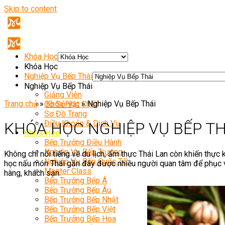
Skip to content
Khóa Học
Khóa Học
Nghiệp Vụ Bếp Thái
Giới Thiệu
Nghiệp Vụ Bếp Thái
Giảng Viên
Trang chủ
»
Khóa Học
»
Nghiệp Vụ Bếp Thái
Cơ Sở Vật Chất
Sơ Đồ Trang
Điều Khoản & Dịch Vụ
KHÓA HỌC NGHIỆP VỤ BẾP TH
Khóa Học
Bếp Trưởng Điều Hành
Nghiệp Vụ Bếp Trưởng
Không chỉ nổi tiếng về du lịch, ẩm thực Thái Lan còn khiến thực
Nghiệp Vụ Bếp Quốc Tế
học nấu món Thái gần đây được nhiều người quan tâm để phục vụ
Master Class
hàng, khách sạn.
Bếp Trưởng Bếp Á
Bếp Trưởng Bếp Âu
Bếp Trưởng Bếp Nhật
Bếp Trưởng Bếp Việt
Bếp Trưởng Bếp Hoa