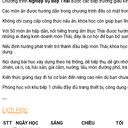
Chương trình
Nghiệp Vụ Bếp Thái
được các bếp trưởng giàu kin
Các món ăn được hướng dẫn trong chương trình đều có mặt trong
Không chỉ cung cấp công thức nấu ăn, khóa học còn giúp bạn lĩn
Với 50 món ăn hấp dẫn, nổi tiếng trong ẩm thực Thái được hướng
những ai đang kinh doanh món Thái, đây là cơ hội để bạn bổ su
Nếu định hướng phát triển trở thành đầu bếp món Thái, khóa học
dụng.
Nội dung bài học xây dựng theo hệ thống, dễ tiếp thu, dễ ghi n
chiên, cà ri, cá, hải sản, gia cầm, nướng, lẩu, món đường phố, tr
Kiến thức giảng dạy đi từ cơ bản đến nâng cao nên dù bạn chưa 
Phòng học với khu bếp 1 chiều đầy đủ trang thiết bị, công dụng 
Lịch Học
STT
NGÀY HỌC
SÁNG
CHIỀU
TỐI