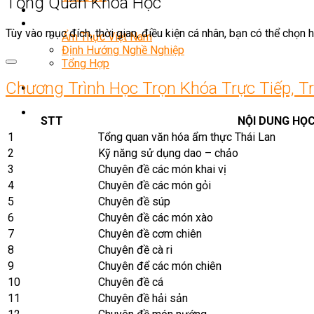
Tổng Quan Khóa Học
Món Ngon Mỗi Ngày
Tin Tức
Tùy vào mục đích, thời gian, điều kiện cá nhân, bạn có thể chọn
Ẩm Thực Việt Nam
Định Hướng Nghề Nghiệp
Tổng Hợp
Chương Trình Học Trọn Khóa Trực Tiếp, T
STT
NỘI DUNG HỌ
1
Tổng quan văn hóa ẩm thực Thái Lan
2
Kỹ năng sử dụng dao – chảo
3
Chuyên đề các món khai vị
4
Chuyên đề các món gỏi
5
Chuyên đề súp
6
Chuyên đề các món xào
7
Chuyên đề cơm chiên
8
Chuyên đề cà ri
9
Chuyên để các món chiên
10
Chuyên đề cá
11
Chuyên đề hải sản