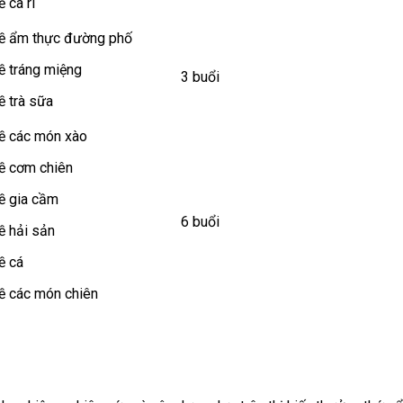
 cà ri
ề ẩm thực đường phố
ề tráng miệng
3 buổi
ề trà sữa
ề các món xào
ề cơm chiên
ề gia cầm
6 buổi
ề hải sản
ề cá
ề các món chiên