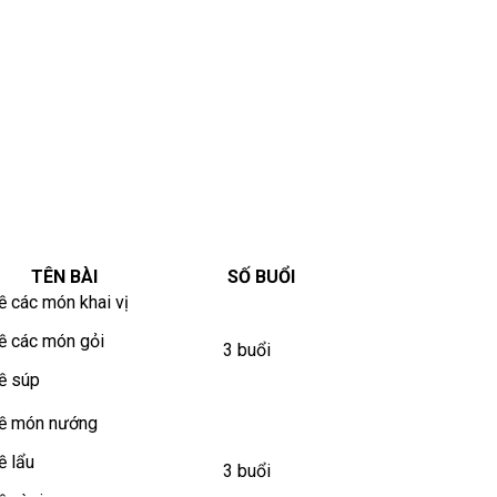
TÊN BÀI
SỐ BUỔI
 các món khai vị
ề các món gỏi
3 buổi
ề súp
ề món nướng
ề lẩu
3 buổi