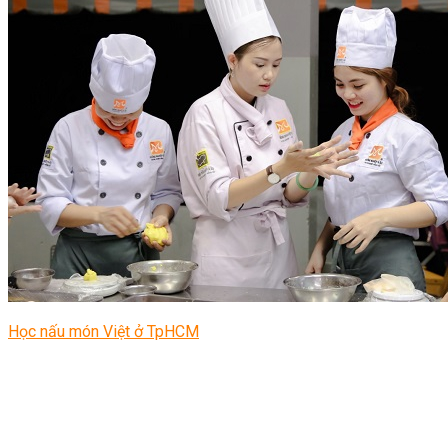
Học nấu món Việt ở TpHCM