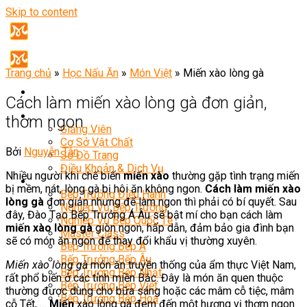
Skip to content
Trang chủ
»
Học Nấu Ăn
»
Món Việt
»
Miến xào lòng gà
Cách làm miến xào lòng gà đơn giản,
Giới Thiệu
thơm ngon
Giảng Viên
Cơ Sở Vật Chất
Bởi
Nguyễn Tân
Sơ Đồ Trang
Điều Khoản & Dịch Vụ
Nhiều người khi chế biến
miến xào
thường gặp tình trạng miến
Khóa Học
bị mềm, nát, lòng gà bị hôi ăn không ngon.
Cách làm miến xào
Bếp Trưởng Điều Hành
lòng gà
đơn giản nhưng để làm ngon thì phải có bí quyết. Sau
Nghiệp Vụ Bếp Trưởng
đây, Đào Tạo Bếp Trưởng Á Âu sẽ bật mí cho bạn cách làm
Nghiệp Vụ Bếp Quốc Tế
miến xào lòng gà
giòn ngon, hấp dẫn, đảm bảo gia đình bạn
Master Class
sẽ có món ăn ngon để thay đổi khẩu vị thường xuyên.
Bếp Trưởng Bếp Á
Bếp Trưởng Bếp Âu
Miến xào lòng gà
món ăn truyền thống của ẩm thực Việt Nam,
Bếp Trưởng Bếp Nhật
rất phổ biến ở các tỉnh miền Bắc. Đây là món ăn quen thuộc
Bếp Trưởng Bếp Việt
thường được dùng cho bữa sáng hoặc các mâm cỗ tiệc, mâm
Bếp Trưởng Bếp Hoa
cỗ Tết, …
Miến
xào lòng gà đem đến một hương vị thơm ngon