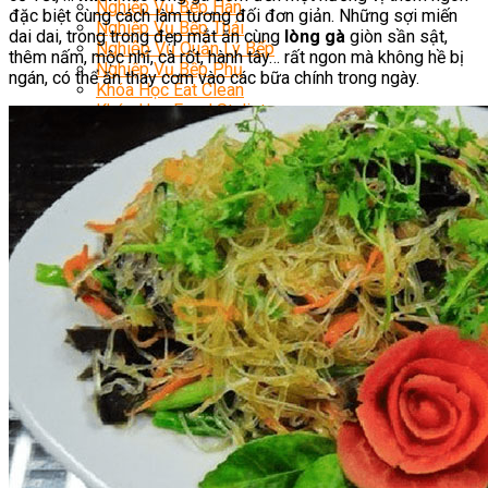
Nghiệp Vụ Bếp Hàn
đặc biệt cùng cách làm tương đối đơn giản. Những sợi miến
Nghiệp Vụ Bếp Thái
dai dai, trong trong đẹp mắt ăn cùng
lòng gà
giòn sần sật,
Nghiệp Vụ Quản Lý Bếp
thêm nấm, mộc nhĩ, cà rốt, hành tây… rất ngon mà không hề bị
Nghiệp Vụ Bếp Phụ
ngán, có thể ăn thay cơm vào các bữa chính trong ngày.
Khóa Học Eat Clean
Khóa Học Food Stylist
Khởi Sự Kinh Doanh Nhà Hàng
Nghiệp Vụ Bếp Chay
Điểm Tâm Hồng Kông
Học Cắt Tỉa Rau Củ Quả
Học Nấu Ăn Gia Đình
Học Mở Quán Kinh Doanh
Khóa Học Khởi Sự Kinh Doanh Ngành F&B
Bí Quyết Kinh Doanh Và Vận Hành Mô Hình Ẩm
Thực
Khai Giảng
Mẹo Nấu Ăn
Nghề Bếp
Kiến Thức
Học Nấu Chè
Chè Hạt Sen
Chè Chuối
Chè Bắp
Chè Đậu