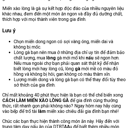
Miến xào lòng là gà sự kết hợp độc đáo của nhiều nguyên liệu
khác nhau, đem đến một món ăn ngon và đầy đủ dưỡng chất,
thích hợp với mọi thành viên trong gia đình.
Lưu ý
Chọn miến dong ngon có sợi vàng óng, miến dai và
không bị mốc.
Lòng gà bạn nên mua ở những địa chỉ uy tín để đảm bảo
chất lượng, mua
lòng
gà mới mổ khi
nấu
sẽ ngon hơn.
Nếu mua ngoài chợ bạn phải quan sát thật kỹ để nhận
biết lòng mới hay lòng cũ, lòng
gà
mới mề có màu đỏ
hồng và không bị hôi, gan không có màu thâm xỉn.
Lượng miến dong và lòng gà bạn có thể thay đổi tùy theo
sở thích của gia đình.
Chỉ mất khoảng 40 phút thực hiện là bạn có thể chế biến xong
CÁCH LÀM MIẾN XÀO LÒNG GÀ
để gia đình cùng thưởng
thức, rất nhanh gọn phải không nào? Ngay hôm nay hãy cùng
vào bếp để trổ tài
làm
miến xào chiêu đãi gia đình bạn nhé!
Chúc các bạn thực hiện thành công món ăn này. Hãy đến với
trung tâm dạy nấu ăn của DTBTAAu để biết thêm nhiều món