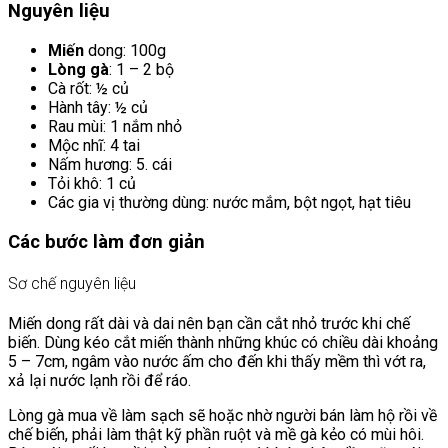
Nguyên liệu
Miến
dong: 100g
Lòng gà
: 1 – 2 bộ
Cà rốt: ½ củ
Hành tây: ½ củ
Rau mùi: 1 nắm nhỏ
Mộc nhĩ: 4 tai
Nấm hương: 5. cái
Tỏi khô: 1 củ
Các gia vị thường dùng: nước mắm, bột ngọt, hạt tiêu
Các bước làm đơn giản
Sơ chế nguyên liệu
Miến dong rất dài và dai nên bạn cần cắt nhỏ trước khi chế
biến. Dùng kéo cắt miến thành những khúc có chiều dài khoảng
5 – 7cm, ngâm vào nước ấm cho đến khi thấy mềm thì vớt ra,
xả lại nước lạnh rồi để ráo.
Lòng gà mua về làm sạch sẽ hoặc nhờ người bán làm hộ rồi về
chế biến, phải làm thật kỹ phần ruột và mề gà kẻo có mùi hôi.