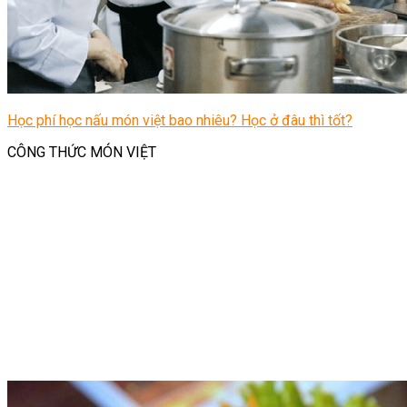
Học phí học nấu món việt bao nhiêu? Học ở đâu thì tốt?
CÔNG THỨC MÓN VIỆT