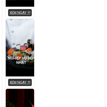
XEM NGAY !!!
NGHIỆP VỤ BẾP
NHẬT
XEM NGAY !!!