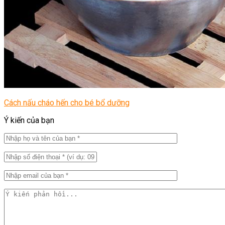
Cách nấu cháo hến cho bé bổ dưỡng
Ý kiến của bạn