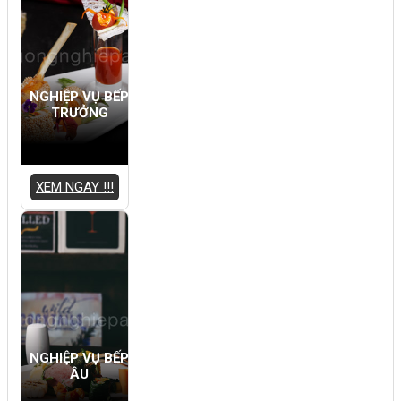
NGHIỆP VỤ BẾP
TRƯỞNG
XEM NGAY !!!
NGHIỆP VỤ BẾP
ÂU