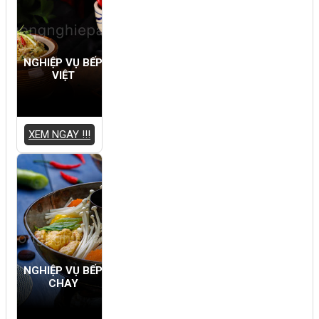
NGHIỆP VỤ BẾP
VIỆT
XEM NGAY !!!
NGHIỆP VỤ BẾP
CHAY