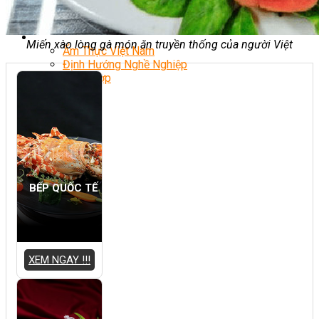
Chè Bưởi
Món Ngon Mỗi Ngày
Tin Tức
Miến xào lòng gà món ăn truyền thống của người Việt
Ẩm Thực Việt Nam
Định Hướng Nghề Nghiệp
Tổng Hợp
BẾP QUỐC TẾ
XEM NGAY !!!