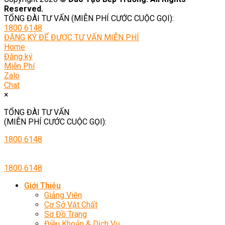
Reserved.
TỔNG ĐÀI TƯ VẤN (MIỄN PHÍ CƯỚC CUỘC GỌI):
1800 6148
ĐĂNG KÝ ĐỂ ĐƯỢC TƯ VẤN MIỄN PHÍ
Home
Đăng ký
Miễn Phí
Zalo
Chat
×
TỔNG ĐÀI TƯ VẤN
(MIỄN PHÍ CƯỚC CUỘC GỌI):
1800 6148
1800 6148
Giới Thiệu
Giảng Viên
Cơ Sở Vật Chất
Sơ Đồ Trang
Điều Khoản & Dịch Vụ