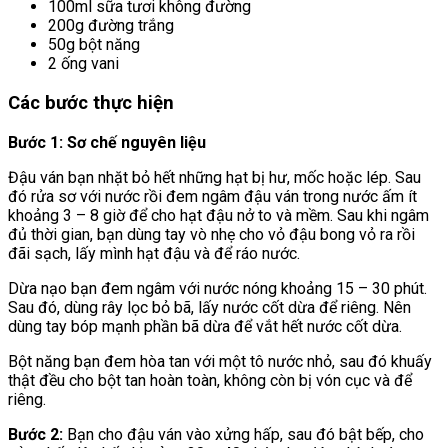
100ml sữa tươi không đường
200g đường trắng
50g bột năng
2 ống vani
Các bước thực hiện
Bước 1: Sơ chế nguyên liệu
Đậu ván bạn nhặt bỏ hết những hạt bị hư, mốc hoặc lép. Sau
đó rửa sơ với nước rồi đem ngâm đậu ván trong nước ấm ít
khoảng 3 – 8 giờ để cho hạt đậu nở to và mềm. Sau khi ngâm
đủ thời gian, bạn dùng tay vò nhẹ cho vỏ đậu bong vỏ ra rồi
đãi sạch, lấy mình hạt đậu và để ráo nước.
Dừa nạo bạn đem ngâm với nước nóng khoảng 15 – 30 phút.
Sau đó, dùng rây lọc bỏ bã, lấy nước cốt dừa để riêng. Nên
dùng tay bóp mạnh phần bã dừa để vắt hết nước cốt dừa.
Bột năng bạn đem hòa tan với một tô nước nhỏ, sau đó khuấy
thật đều cho bột tan hoàn toàn, không còn bị vón cục và để
riêng.
Bước 2:
Bạn cho đậu ván vào xửng hấp, sau đó bật bếp, cho