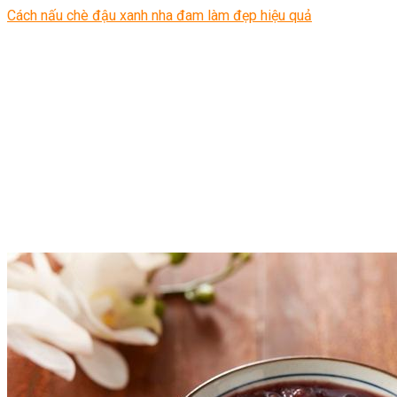
Cách nấu chè đậu xanh nha đam làm đẹp hiệu quả