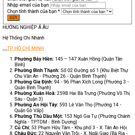
Nhập email của bạn
Chọn tỉnh thành của bạn *
HƯỚNG NGHIỆP Á ÂU
Hệ Thống Chi Nhánh
TP. HỒ CHÍ MINH
Phường Bảy Hiền:
145 – 147 Xuân Hồng (Quận Tân
Bình)
Phường Bình Thạnh:
Số 02 Đường số 1 (Khu Biệt Thự
Chu Văn An - Phường 26 - Quận Bình Thạnh)
Phường Gia Định:
94 - 96 Phan Xích Long (Phường 3 -
Quận Bình Thạnh)
Phường Xuân Hoà:
259B Hai Bà Trưng (Phường Võ Thị
Sáu - Quận 3)
Phường An Hội Tây:
593 Lê Văn Thọ (Phường 14 -
Quận Gò Vấp)
Phường Thủ Dầu Một:
153 Ngô Gia Tự (Phường Chánh
Nghĩa - TPTDM - Bình Dương)
Củ Chi:
53 Phạm Hữu Tâm - Khu phố 3 - X. Tân An Hội
Châu Đức:
22 Nguyễn Văn Trỗi - X. Ngãi Giao (Bà Rịa -