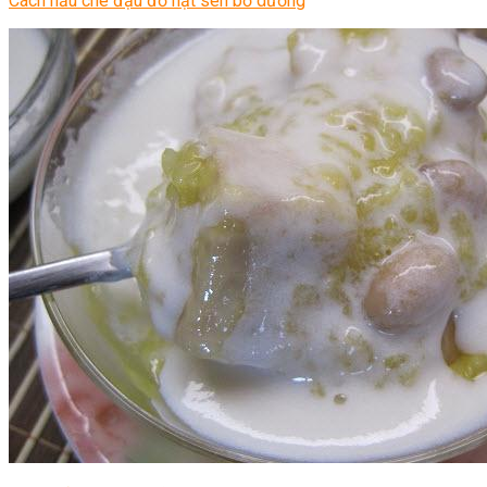
Cách nấu chè đậu đỏ hạt sen bổ dưỡng