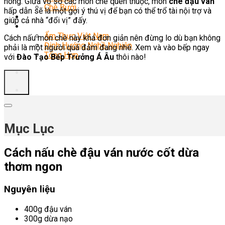
nóng. Giữa vô số các món chè quen thuộc, món
chè đậu ván
Chè Bưởi
hấp dẫn sẽ là một gợi ý thú vị để bạn có thể trổ tài nội trợ và
Món Ngon Mỗi Ngày
giúp cả nhà “đổi vị” đấy.
Tin Tức
Ẩm Thực Việt Nam
Cách nấu món chè này khá đơn giản nên đừng lo dù bạn không
Định Hướng Nghề Nghiệp
phải là một người quá đảm đang nhé. Xem và vào bếp ngay
Tổng Hợp
với
Đào Tạo Bếp Trưởng Á Âu
thôi nào!
Mục Lục
Cách nấu chè đậu ván nước cốt dừa
thơm ngon
Nguyên liệu
400g đậu ván
300g dừa nạo