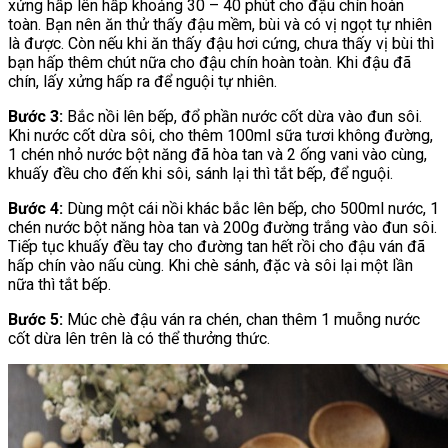
xửng hấp lên hấp khoảng 30 – 40 phút cho đậu chín hoàn
toàn. Bạn nên ăn thử thấy đậu mềm, bùi và có vị ngọt tự nhiên
là được. Còn nếu khi ăn thấy đậu hơi cứng, chưa thấy vị bùi thì
bạn hấp thêm chút nữa cho đậu chín hoàn toàn. Khi đậu đã
chín, lấy xửng hấp ra để nguội tự nhiên.
Bước 3:
Bắc nồi lên bếp, đổ phần nước cốt dừa vào đun sôi.
Khi nước cốt dừa sôi, cho thêm 100ml sữa tươi không đường,
1 chén nhỏ nước bột năng đã hòa tan và 2 ống vani vào cùng,
khuấy đều cho đến khi sôi, sánh lại thì tắt bếp, để nguội.
Bước 4:
Dùng một cái nồi khác bắc lên bếp, cho 500ml nước, 1
chén nước bột năng hòa tan và 200g đường trắng vào đun sôi.
Tiếp tục khuấy đều tay cho đường tan hết rồi cho đậu ván đã
hấp chín vào nấu cùng. Khi chè sánh, đặc và sôi lại một lần
nữa thì tắt bếp.
Bước 5:
Múc chè đậu ván ra chén, chan thêm 1 muỗng nước
cốt dừa lên trên là có thể thưởng thức.