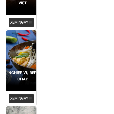
VIỆT
XEM NGAY !!!
NGHIỆP VỤ BẾP
CHAY
XEM NGAY !!!