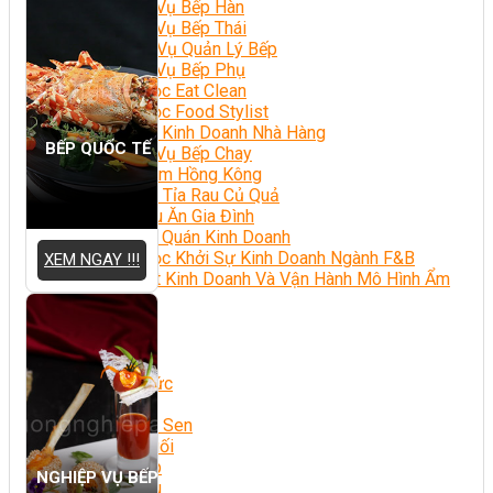
Nghiệp Vụ Bếp Hàn
Nghiệp Vụ Bếp Thái
Nghiệp Vụ Quản Lý Bếp
Nghiệp Vụ Bếp Phụ
Khóa Học Eat Clean
Khóa Học Food Stylist
Khởi Sự Kinh Doanh Nhà Hàng
BẾP QUỐC TẾ
Nghiệp Vụ Bếp Chay
Điểm Tâm Hồng Kông
Học Cắt Tỉa Rau Củ Quả
Học Nấu Ăn Gia Đình
Học Mở Quán Kinh Doanh
Khóa Học Khởi Sự Kinh Doanh Ngành F&B
XEM NGAY !!!
Bí Quyết Kinh Doanh Và Vận Hành Mô Hình Ẩm
Thực
Khai Giảng
Mẹo Nấu Ăn
Nghề Bếp
Kiến Thức
Học Nấu Chè
Chè Hạt Sen
Chè Chuối
Chè Bắp
NGHIỆP VỤ BẾP
Chè Đậu