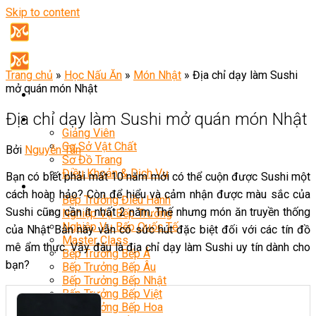
Skip to content
Trang chủ
»
Học Nấu Ăn
»
Món Nhật
»
Địa chỉ dạy làm Sushi
mở quán món Nhật
Địa chỉ dạy làm Sushi mở quán món Nhật
Giới Thiệu
Giảng Viên
Cơ Sở Vật Chất
Bởi
Nguyễn Tân
Sơ Đồ Trang
Điều Khoản & Dịch Vụ
Bạn có biết phải mất 10 năm mới có thể cuộn được Sushi một
Khóa Học
cách hoàn hảo? Còn để hiểu và cảm nhận được màu sắc của
Bếp Trưởng Điều Hành
Sushi cũng cần ít nhất 2 năm. Thế nhưng món ăn truyền thống
Nghiệp Vụ Bếp Trưởng
Nghiệp Vụ Bếp Quốc Tế
của Nhật Bản này vẫn có sức hút đặc biệt đối với các tín đồ
Master Class
mê ẩm thực. Vậy đâu là địa chỉ dạy làm Sushi uy tín dành cho
Bếp Trưởng Bếp Á
bạn?
Bếp Trưởng Bếp Âu
Bếp Trưởng Bếp Nhật
Bếp Trưởng Bếp Việt
Bếp Trưởng Bếp Hoa