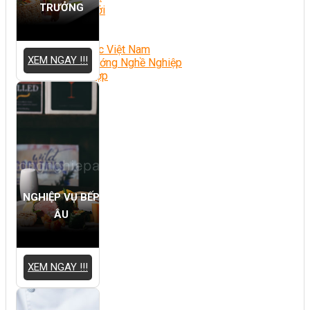
TRƯỞNG
Chè Bưởi
Món Ngon Mỗi Ngày
Tin Tức
Ẩm Thực Việt Nam
XEM NGAY !!!
Định Hướng Nghề Nghiệp
Tổng Hợp
NGHIỆP VỤ BẾP
ÂU
XEM NGAY !!!