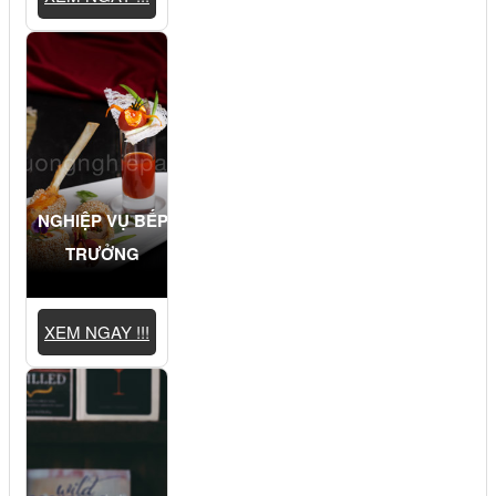
NGHIỆP VỤ BẾP
TRƯỞNG
XEM NGAY !!!