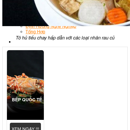
Chè Bưởi
Món Ngon Mỗi Ngày
Tin Tức
Ẩm Thực Việt Nam
Định Hướng Nghề Nghiệp
Tổng Hợp
Tô hủ tiếu chay hấp dẫn với các loại nhân rau củ
BẾP QUỐC TẾ
XEM NGAY !!!