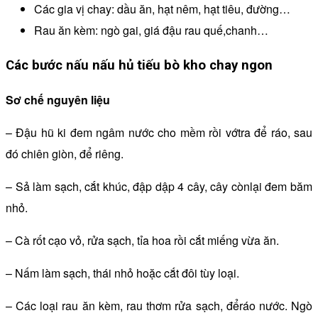
Các gia vị chay: dầu ăn, hạt nêm, hạt tiêu, đường…
Rau ăn kèm: ngò gai, giá đậu rau quế,chanh…
Các bước nấu nấu hủ tiếu bò kho chay ngon
Sơ chế nguyên liệu
– Đậu hũ ki đem ngâm nước cho mềm rồi vớtra để ráo, sau
đó chiên giòn, để riêng.
– Sả làm sạch, cắt khúc, đập dập 4 cây, cây cònlại đem băm
nhỏ.
– Cà rốt cạo vỏ, rửa sạch, tỉa hoa rồi cắt miếng vừa ăn.
– Nấm làm sạch, thái nhỏ hoặc cắt đôi tùy loại.
– Các loại rau ăn kèm, rau thơm rửa sạch, đểráo nước. Ngò