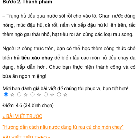
Bước 2. Thành phẩm
– Trụng hủ tiếu qua nước sôi rồi cho vào tô. Chan nước dùng
nóng, múc đậu hũ, cà rốt, nấm và xếp đậu hũ ki lên trên, rắc
thêm ngò gai thái nhỏ, hạt tiêu rồi ăn cùng các loại rau sống.
Ngoài 2 công thức trên, bạn có thể học thêm công thức chế
biến
hủ tiếu xào chay
để biến tấu các món hủ tiếu chay đa
dạng, hấp dẫn hơn. Chúc bạn thực hiện thành công và có
bữa ăn ngon miệng!
Mời bạn đánh giá bài viết để chúng tôi phục vụ bạn tốt hơn!
☆
☆
☆
☆
☆
Điểm: 4.6 (34 bình chọn)
« BÀI VIẾT TRƯỚC
"Hướng dẫn cách nấu nước dùng từ rau củ cho món chay"
BÀI VIẾT TIẾP THEO »