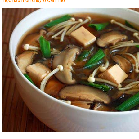
Học nấu món chay ở Cần Thơ