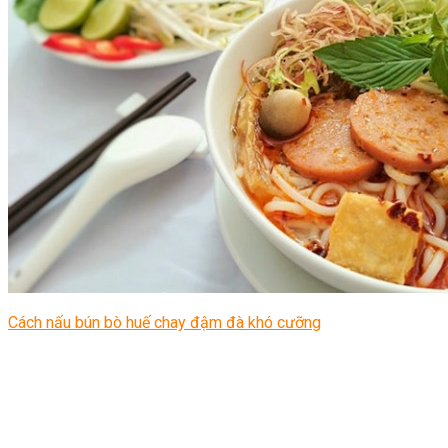
Cách nấu bún bò huế chay đậm đà khó cưỡng