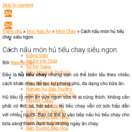
Skip to content
Trang chủ
»
Học Nấu Ăn
»
Món Chay
»
Cách nấu món hủ tiếu
chay siêu ngon
Cách nấu món hủ tiếu chay siêu ngon
Giới Thiệu
Giảng Viên
Cơ Sở Vật Chất
Bởi
Nguyễn Tân
Sơ Đồ Trang
Điều Khoản & Dịch Vụ
Đều là
hủ tiếu chay
nhưng bạn có thể biến tấu theo nhiều
Khóa Học
cách khác nhau để tạo sự phong phú, đa dạng cho bữa ăn.
Bếp Trưởng Điều Hành
Nghiệp Vụ Bếp Trưởng
Nghiệp Vụ Bếp Quốc Tế
Hủ tiếu là món ăn vừa ngon vừa rẻ ai cũng thích, không cần
Master Class
phải có thịt, cá, hải sản… hủ tiếu chay vẫn có sức hấp dẫn
Bếp Trưởng Bếp Á
Bếp Trưởng Bếp Âu
với nhiều người. Bạn có thể tự vào bếp nấu hủ tiếu chay cho
Bếp Trưởng Bếp Nhật
bữa sáng thanh đạm hay những ngày ăn chay.
Bếp Trưởng Bếp Việt
Bếp Trưởng Bếp Hoa