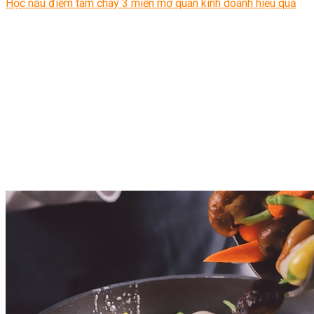
Học nấu điểm tâm chay 3 miền mở quán kinh doanh hiệu quả