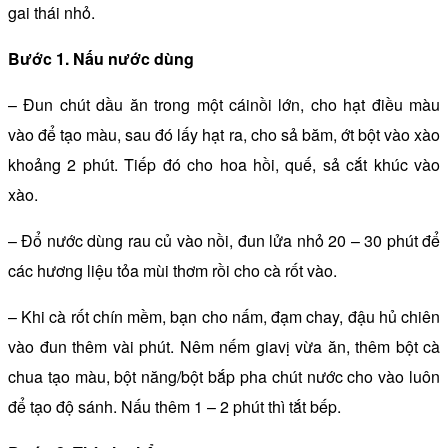
gai thái nhỏ.
Bước 1. Nấu nước dùng
– Đun chút dầu ăn trong một cáinồi lớn, cho hạt điều màu
vào để tạo màu, sau đó lấy hạt ra, cho sả băm, ớt bột vào xào
khoảng 2 phút. Tiếp đó cho hoa hồi, quế, sả cắt khúc vào
xào.
– Đổ nước dùng rau củ vào nồi, đun lửa nhỏ 20 – 30 phút để
các hương liệu tỏa mùi thơm rồi cho cà rốt vào.
– Khi cà rốt chín mềm, bạn cho nấm, đạm chay, đậu hủ chiên
vào đun thêm vài phút. Nêm nếm giavị vừa ăn, thêm bột cà
chua tạo màu, bột năng/bột bắp pha chút nước cho vào luôn
để tạo độ sánh. Nấu thêm 1 – 2 phút thì tắt bếp.