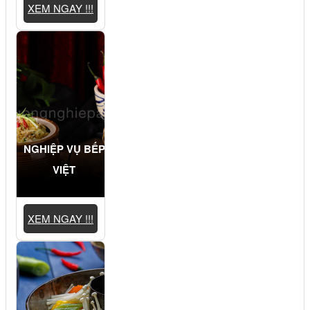
XEM NGAY !!!
NGHIỆP VỤ BẾP
VIỆT
XEM NGAY !!!