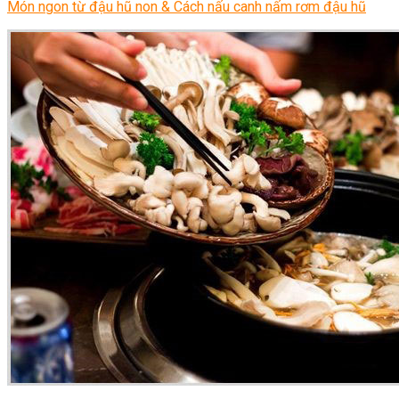
Món ngon từ đậu hũ non & Cách nấu canh nấm rơm đậu hũ