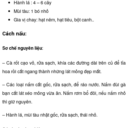
Hành lá : 4 – 6 cây
Mùi tàu: 1 bó nhỏ
Gia vị chay: hạt nêm, hạt tiêu, bột canh..
Cách nấu:
Sơ chế nguyên liệu:
– Cà rốt cạo vỏ, rửa sạch, khía các đường dài trên củ để tỉa
hoa rồi cắt ngang thành những lát mỏng đẹp mắt.
– Các loại nấm cắt gốc, rửa sạch, để ráo nước. Nấm đùi gà
bạn cắt lát xéo mỏng vừa ăn. Nấm rơm bổ đôi, nếu nấm nhỏ
thì giữ nguyên.
– Hành lá, mùi tàu nhặt gốc, rửa sạch, thái nhỏ.