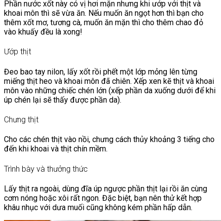
Phần nước xốt này có vị hơi mặn nhưng khi ướp với thịt và
khoai môn thì sẽ vừa ăn. Nếu muốn ăn ngọt hơn thì bạn cho
thêm xốt mơ, tương cà, muốn ăn mặn thì cho thêm chao đỏ
vào khuấy đều là xong!
Ướp thịt
Đeo bao tay nilon, lấy xốt rồi phết một lớp mỏng lên từng
miếng thịt heo và khoai môn đã chiên. Xếp xen kẽ thịt và khoai
môn vào những chiếc chén lớn (xếp phần da xuống dưới để khi
úp chén lại sẽ thấy được phần da).
Chưng thịt
Cho các chén thịt vào nồi, chưng cách thủy khoảng 3 tiếng cho
đến khi khoai và thịt chín mềm.
Trình bày và thưởng thức
Lấy thịt ra ngoài, dùng đĩa úp ngược phần thịt lại rồi ăn cùng
cơm nóng hoặc xôi rất ngon. Đặc biệt, bạn nên thử kết hợp
khâu nhục với dưa muối cũng không kém phần hấp dẫn.