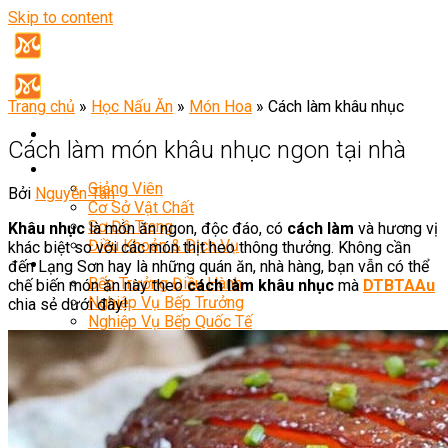
Skip to content
Trang chủ
»
Học Nấu Ăn
»
Món Hoa
»
Cách làm khâu nhục
Cách làm món khâu nhục ngon tại nhà
Giới Thiệu
Giảng Viên
Bởi
Nguyễn Tân
Cơ Sở Vật Chất
Sơ Đồ Trang
Khâu nhục
là món ăn ngon, độc đáo, có
cách làm
và hương vị
Điều Khoản & Dịch Vụ
khác biệt so với các món thịt heo thông thưởng. Không cần
Khóa Học
đến Lạng Sơn hay là những quán ăn, nhà hàng, bạn vẫn có thể
Bếp Trưởng Điều Hành
chế biến món ăn này theo
cách làm khâu nhục
mà
DTBTAAu
Nghiệp Vụ Bếp Trưởng
chia sẻ dưới đây!
Nghiệp Vụ Bếp Quốc Tế
Master Class
Bếp Trưởng Bếp Á
Bếp Trưởng Bếp Âu
Bếp Trưởng Bếp Nhật
Bếp Trưởng Bếp Việt
Bếp Trưởng Bếp Hoa