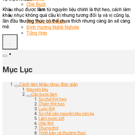
Chè Bưởi
Khâu nhục được
làm
từ nguyên liệu chính là thịt heo,
cách làm
Món Ngon Mỗi Ngày
khâu nhục
không quá cầu kì nhưng tương đối lạ và vị cũng lạ,
Tin Tức
lần đầu thưởng thức có thể chưa thích nhưng càng ăn sẽ càng
Ẩm Thực Việt Nam
mê.
Định Hướng Nghề Nghiệp
Tổng Hợp
Mục Lục
Cách làm khâu nhục đơn giản
Nguyên liệu
Các bước làm
Sơ chế thịt heo
Chiên thịt heo
Luộc thịt
Sơ chế các nguyên liệu còn lại
Làm nước xốt
Ướp thịt
Chưng thịt
Trình bày và thưởng thức