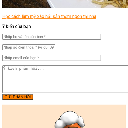
Học cách làm mỳ xào hải sản thơm ngon tại nhà
Ý kiến của bạn
GỬI PHẢN HỒI