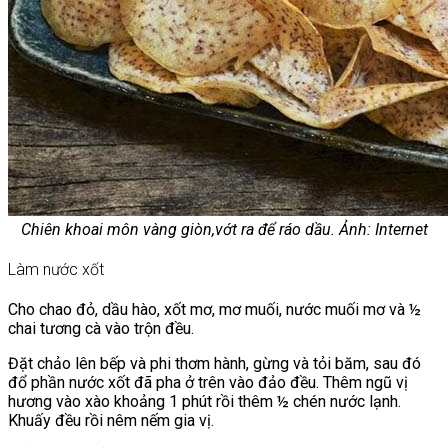
Chiên khoai môn vàng giòn,vớt ra để ráo dầu. Ảnh: Internet
Làm nước xốt
Cho chao đỏ, dầu hào, xốt mơ, mơ muối, nước muối mơ và ½
chai tương cà vào trộn đều.
Đặt chảo lên bếp và phi thơm hành, gừng và tỏi băm, sau đó
đổ phần nước xốt đã pha ở trên vào đảo đều. Thêm ngũ vị
hương vào xào khoảng 1 phút rồi thêm ½ chén nước lạnh.
Khuấy đều rồi nêm nếm gia vị.