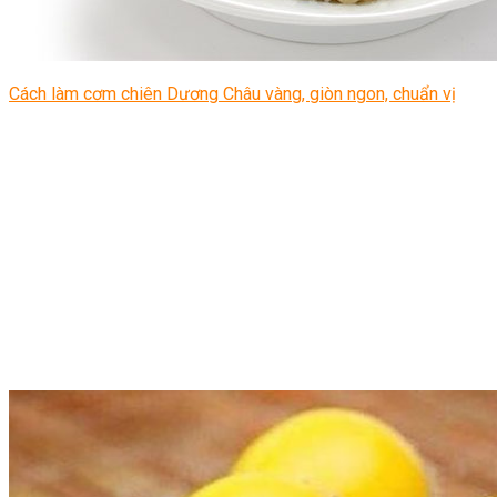
Cách làm cơm chiên Dương Châu vàng, giòn ngon, chuẩn vị