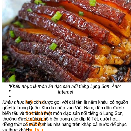
Nghiệp Vụ Bếp Hàn
Nghiệp Vụ Bếp Thái
Nghiệp Vụ Quản Lý Bếp
Nghiệp Vụ Bếp Phụ
Khóa Học Eat Clean
Khóa Học Food Stylist
Khởi Sự Kinh Doanh Nhà Hàng
Nghiệp Vụ Bếp Chay
Điểm Tâm Hồng Kông
Học Cắt Tỉa Rau Củ Quả
Học Nấu Ăn Gia Đình
Học Mở Quán Kinh Doanh
Khóa Học Khởi Sự Kinh Doanh Ngành F&B
Bí Quyết Kinh Doanh Và Vận Hành Mô Hình Ẩm
Thực
Khai Giảng
Khâu nhục là món ăn đặc sản nổi tiếng Lạng Sơn. Ảnh:
Mẹo Nấu Ăn
Internet
Nghề Bếp
Kiến Thức
Khâu nhục
hay còn được gọi với cái tên là nằm khâu, có nguồn
Học Nấu Chè
gốc từ Trung Quốc. Khi du nhập vào Việt Nam, dần dần được
Chè Hạt Sen
biến tấu và trở thành một món đặc sản nổi tiếng ở Lạng Sơn,
Chè Chuối
thường được dùng phổ biến trong các dịp lễ Tết, cưới hỏi,…
Chè Bắp
đồng thời có mặt ở nhiều nhà hàng trên khắp cả nước để phục
Chè Đậu
vụ thực khách.