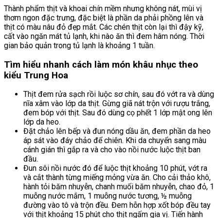
Thành phẩm thịt và khoai chín mềm nhưng không nát, mùi vị
thơm ngon đặc trưng, đặc biệt là phần da phải phồng lên và
thịt có màu nâu đỏ đẹp mắt. Các chén thịt còn lại thì đậy kỹ,
cất vào ngăn mát tủ lạnh, khi nào ăn thì đem hâm nóng. Thời
gian bảo quản trong tủ lạnh là khoảng 1 tuần.
Tìm hiểu nhanh cách làm món khâu nhục theo
kiểu Trung Hoa
Thịt đem rửa sạch rồi luộc sơ chín, sau đó vớt ra và dùng
nĩa xâm vào lớp da thịt. Gừng giã nát trộn với rượu trắng,
đem bóp với thịt. Sau đó dùng cọ phết 1 lớp mật ong lên
lớp da heo.
Đặt chảo lên bếp và đun nóng dầu ăn, đem phần da heo
áp sát vào đáy chảo để chiên. Khi da chuyển sang màu
cánh gián thì gắp ra và cho vào nồi nước luộc thịt ban
đầu.
Đun sôi nồi nước đó để luộc thịt khoảng 10 phút, vớt ra
và cắt thành từng miếng mỏng vừa ăn. Cho cải thảo khô,
hành tỏi băm nhuyễn, chanh muối băm nhuyễn, chao đỏ, 1
muỗng nước mắm, 1 muỗng nước tương, ½ muỗng
đường vào tô và trộn đều. Đem hỗn hợp xốt bóp đều tay
với thịt khoảng 15 phút cho thịt ngấm gia vị. Tiến hành