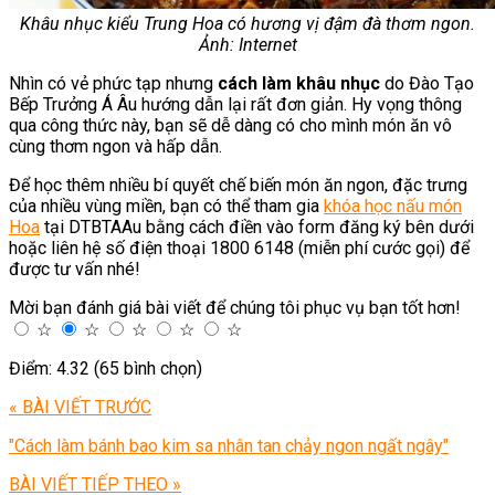
Khâu nhục kiểu Trung Hoa có hương vị đậm đà thơm ngon.
Ảnh: Internet
Nhìn có vẻ phức tạp nhưng
cách làm khâu nhục
do Đào Tạo
Bếp Trưởng Á Âu hướng dẫn lại rất đơn giản. Hy vọng thông
qua công thức này, bạn sẽ dễ dàng có cho mình món ăn vô
cùng thơm ngon và hấp dẫn.
Để học thêm nhiều bí quyết chế biến món ăn ngon, đặc trưng
của nhiều vùng miền, bạn có thể tham gia
khóa học nấu món
Hoa
tại DTBTAAu bằng cách điền vào form đăng ký bên dưới
hoặc liên hệ số điện thoại 1800 6148 (miễn phí cước gọi) để
được tư vấn nhé!
Mời bạn đánh giá bài viết để chúng tôi phục vụ bạn tốt hơn!
☆
☆
☆
☆
☆
Điểm: 4.32 (65 bình chọn)
« BÀI VIẾT TRƯỚC
"Cách làm bánh bao kim sa nhân tan chảy ngon ngất ngây"
BÀI VIẾT TIẾP THEO »