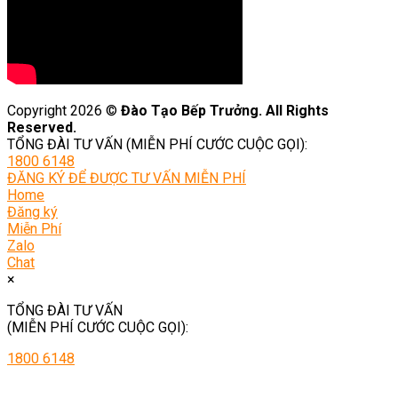
Copyright 2026 ©
Đào Tạo Bếp Trưởng. All Rights
Reserved.
TỔNG ĐÀI TƯ VẤN (MIỄN PHÍ CƯỚC CUỘC GỌI):
1800 6148
ĐĂNG KÝ ĐỂ ĐƯỢC TƯ VẤN MIỄN PHÍ
Home
Đăng ký
Miễn Phí
Zalo
Chat
×
TỔNG ĐÀI TƯ VẤN
(MIỄN PHÍ CƯỚC CUỘC GỌI):
1800 6148