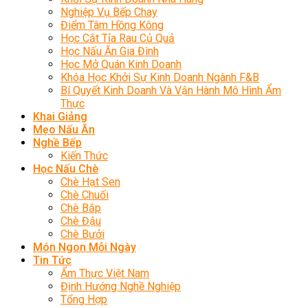
Nghiệp Vụ Bếp Chay
Điểm Tâm Hồng Kông
Học Cắt Tỉa Rau Củ Quả
Học Nấu Ăn Gia Đình
Học Mở Quán Kinh Doanh
Khóa Học Khởi Sự Kinh Doanh Ngành F&B
Bí Quyết Kinh Doanh Và Vận Hành Mô Hình Ẩm
Thực
Khai Giảng
Mẹo Nấu Ăn
Nghề Bếp
Kiến Thức
Học Nấu Chè
Chè Hạt Sen
Chè Chuối
Chè Bắp
Chè Đậu
Chè Bưởi
Món Ngon Mỗi Ngày
Tin Tức
Ẩm Thực Việt Nam
Định Hướng Nghề Nghiệp
Tổng Hợp