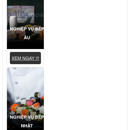
NGHIỆP VỤ BẾP
ÂU
XEM NGAY !!!
NGHIỆP VỤ BẾP
NHẬT