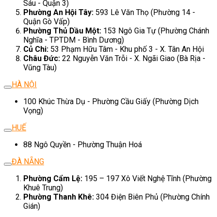
Sáu - Quận 3)
Phường An Hội Tây:
593 Lê Văn Thọ (Phường 14 -
Quận Gò Vấp)
Phường Thủ Dầu Một:
153 Ngô Gia Tự (Phường Chánh
Nghĩa - TPTDM - Bình Dương)
Củ Chi:
53 Phạm Hữu Tâm - Khu phố 3 - X. Tân An Hội
Châu Đức:
22 Nguyễn Văn Trỗi - X. Ngãi Giao (Bà Rịa -
Vũng Tàu)
HÀ NỘI
100 Khúc Thừa Dụ - Phường Cầu Giấy (Phường Dịch
Vọng)
HUẾ
88 Ngô Quyền - Phường Thuận Hoá
ĐÀ NẴNG
Phường Cẩm Lệ:
195 – 197 Xô Viết Nghệ Tĩnh (Phường
Khuê Trung)
Phường Thanh Khê:
304 Điện Biên Phủ (Phường Chính
Gián)