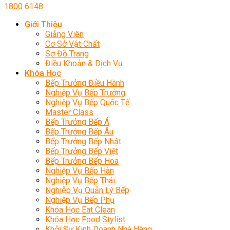
1800 6148
Giới Thiệu
Giảng Viên
Cơ Sở Vật Chất
Sơ Đồ Trang
Điều Khoản & Dịch Vụ
Khóa Học
Bếp Trưởng Điều Hành
Nghiệp Vụ Bếp Trưởng
Nghiệp Vụ Bếp Quốc Tế
Master Class
Bếp Trưởng Bếp Á
Bếp Trưởng Bếp Âu
Bếp Trưởng Bếp Nhật
Bếp Trưởng Bếp Việt
Bếp Trưởng Bếp Hoa
Nghiệp Vụ Bếp Hàn
Nghiệp Vụ Bếp Thái
Nghiệp Vụ Quản Lý Bếp
Nghiệp Vụ Bếp Phụ
Khóa Học Eat Clean
Khóa Học Food Stylist
Khởi Sự Kinh Doanh Nhà Hàng