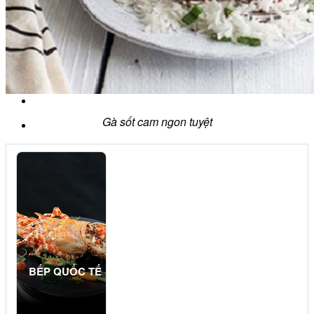
Chè Bưởi
Món Ngon Mỗi Ngày
Tin Tức
Ẩm Thực Việt Nam
Định Hướng Nghề Nghiệp
Tổng Hợp
Gà sốt cam ngon tuyệt
BẾP QUỐC TẾ