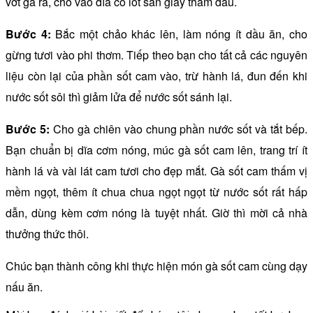
vớt gà ra, cho vào đĩa có lót sẵn giấy thấm dầu.
Bước 4:
Bắc một chảo khác lên, làm nóng ít dầu ăn, cho
gừng tươi vào phi thơm. Tiếp theo bạn cho tất cả các nguyên
liệu còn lại của phần sốt cam vào, trừ hành lá, đun đến khi
nước sốt sôi thì giảm lửa để nước sốt sánh lại.
Bước 5:
Cho gà chiên vào chung phần nước sốt và tắt bếp.
Bạn chuẩn bị dĩa cơm nóng, múc gà sốt cam lên, trang trí ít
hành lá và vài lát cam tươi cho đẹp mắt. Gà sốt cam thấm vị
mềm ngọt, thêm ít chua chua ngọt ngọt từ nước sốt rất hấp
dẫn, dùng kèm cơm nóng là tuyệt nhất. Giờ thì mời cả nhà
thưởng thức thôi.
Chúc bạn thành công khi thực hiện món gà sốt cam cùng dạy
nấu ăn.