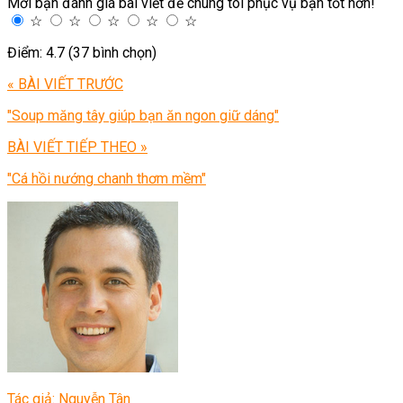
Mời bạn đánh giá bài viết để chúng tôi phục vụ bạn tốt hơn!
☆
☆
☆
☆
☆
Điểm: 4.7 (37 bình chọn)
« BÀI VIẾT TRƯỚC
"Soup măng tây giúp bạn ăn ngon giữ dáng"
BÀI VIẾT TIẾP THEO »
"Cá hồi nướng chanh thơm mềm"
Tác giả: Nguyễn Tân