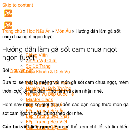
Skip to content
Trang chủ
»
Học Nấu Ăn
»
Món Âu
»
Hướng dẫn làm gà sốt
cam chua ngọt ngon tuyệt
Hướng dẫn làm gà sốt cam chua ngọt
Giới Thiệu
Giảng Viên
ngon tuyệt
Cơ Sở Vật Chất
Sơ Đồ Trang
Bởi
Nguyễn Tân
Điều Khoản & Dịch Vụ
Khóa Học
Bữa tối sẽ thật lạ miệng với món gà sốt cam chua ngọt, mềm
Bếp Trưởng Điều Hành
Nghiệp Vụ Bếp Trưởng
thơm cực kỳ hấp dẫn. Thử làm và cảm nhận nhé.
Nghiệp Vụ Bếp Quốc Tế
Master Class
Hôm nay mình sẽ giới thiệu đến các bạn công thức món gà
Bếp Trưởng Bếp Á
Bếp Trưởng Bếp Âu
sốt cam ngon tuyệt. Cùng theo dõi nhé.
Bếp Trưởng Bếp Nhật
Bếp Trưởng Bếp Việt
Các bài viết liên quan
: Bạn có thể xem chi tiết và tìm hiểu
Bếp Trưởng Bếp Hoa