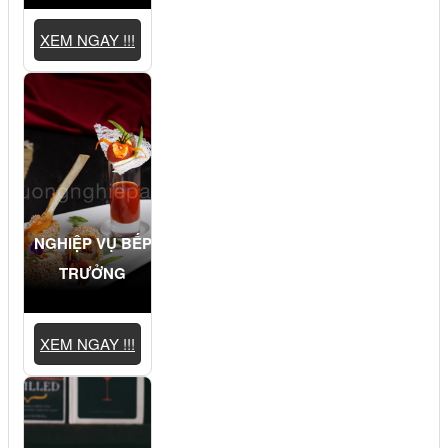
XEM NGAY !!!
NGHIỆP VỤ BẾP
TRƯỞNG
XEM NGAY !!!