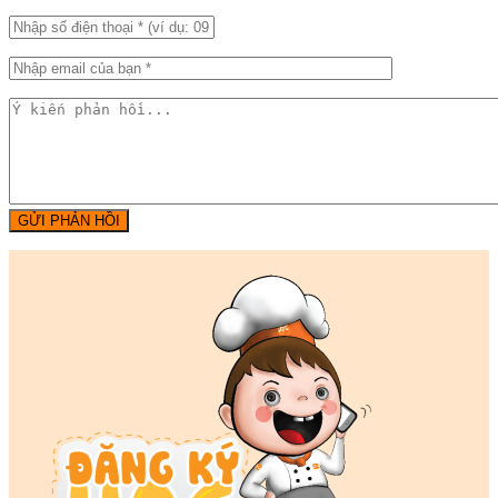
GỬI PHẢN HỒI