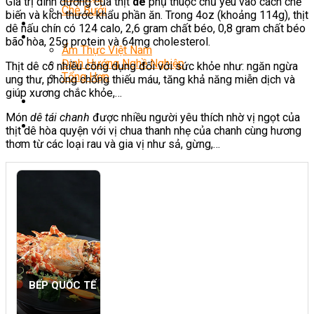
Giá trị dinh dưỡng của thịt
dê
phụ thuộc chủ yếu vào cách chế
Chè Bưởi
biến và kích thước khẩu phần ăn. Trong 4oz (khoảng 114g), thịt
Món Ngon Mỗi Ngày
dê nấu chín có 124 calo, 2,6 gram chất béo, 0,8 gram chất béo
Tin Tức
bão hòa, 25g protein và 64mg cholesterol.
Ẩm Thực Việt Nam
Định Hướng Nghề Nghiệp
Thịt dê có nhiều công dụng đối với sức khỏe như: ngăn ngừa
Tổng Hợp
ung thư, phòng chống thiếu máu, tăng khả năng miễn dịch và
giúp xương chắc khỏe,…
Món
dê tái chanh
được nhiều người yêu thích nhờ vị ngọt của
thịt dê hòa quyện với vị chua thanh nhẹ của chanh cùng hương
thơm từ các loại rau và gia vị như sả, gừng,…
BẾP QUỐC TẾ