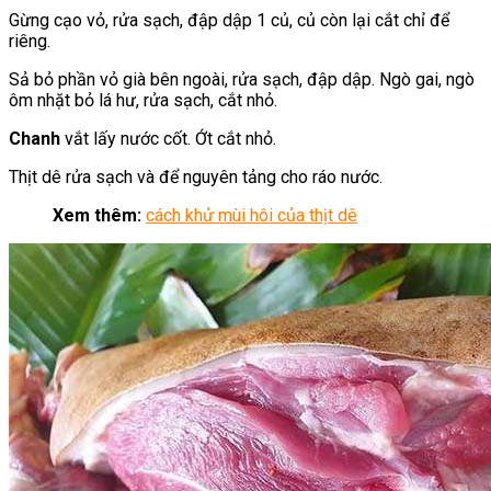
Gừng cạo vỏ, rửa sạch, đập dập 1 củ, củ còn lại cắt chỉ để
riêng.
Sả bỏ phần vỏ già bên ngoài, rửa sạch, đập dập. Ngò gai, ngò
ôm nhặt bỏ lá hư, rửa sạch, cắt nhỏ.
Chanh
vắt lấy nước cốt. Ớt cắt nhỏ.
Thịt dê rửa sạch và để nguyên tảng cho ráo nước.
Xem thêm:
cách khử mùi hôi của thịt dê