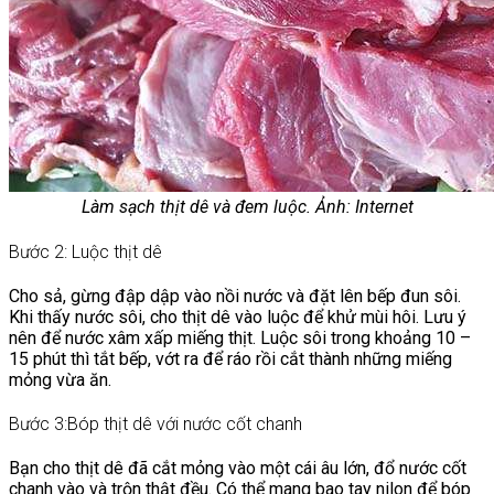
Làm sạch thịt dê và đem luộc. Ảnh: Internet
Bước 2: Luộc thịt dê
Cho sả, gừng đập dập vào nồi nước và đặt lên bếp đun sôi.
Khi thấy nước sôi, cho thịt dê vào luộc để khử mùi hôi. Lưu ý
nên để nước xâm xấp miếng thịt. Luộc sôi trong khoảng 10 –
15 phút thì tắt bếp, vớt ra để ráo rồi cắt thành những miếng
mỏng vừa ăn.
Bước 3:Bóp thịt dê với nước cốt chanh
Bạn cho thịt dê đã cắt mỏng vào một cái âu lớn, đổ nước cốt
chanh vào và trộn thật đều. Có thể mang bao tay nilon để bóp