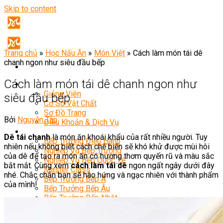
Skip to content
Trang chủ
»
Học Nấu Ăn
»
Món Việt
»
Cách làm món tái dê
chanh ngon như siêu đầu bếp
Cách làm món tái dê chanh ngon như
Giới Thiệu
Giảng Viên
siêu đầu bếp
Cơ Sở Vật Chất
Sơ Đồ Trang
Bởi
Nguyễn Tân
Điều Khoản & Dịch Vụ
Khóa Học
Dê tái chanh
là món ăn khoái khẩu của rất nhiều người. Tuy
Bếp Trưởng Điều Hành
nhiên nếu không biết cách chế biến sẽ khó khử được mùi hôi
Nghiệp Vụ Bếp Trưởng
của dê để tạo ra món ăn có hương thơm quyến rũ và màu sắc
Nghiệp Vụ Bếp Quốc Tế
bắt mắt. Cùng xem
cách làm tái dê
ngon ngất ngây dưới đây
Master Class
nhé. Chắc chắn bạn sẽ hào hứng và ngạc nhiên với thành phẩm
Bếp Trưởng Bếp Á
của mình!
Bếp Trưởng Bếp Âu
Bếp Trưởng Bếp Nhật
Bếp Trưởng Bếp Việt
Bếp Trưởng Bếp Hoa