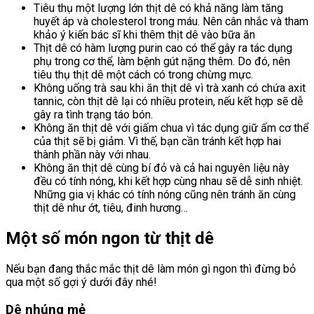
Tiêu thụ một lượng lớn thịt dê có khả năng làm tăng
huyết áp và cholesterol trong máu. Nên cân nhắc và tham
khảo ý kiến bác sĩ khi thêm thịt dê vào bữa ăn
Thịt dê có hàm lượng purin cao có thể gây ra tác dụng
phụ trong cơ thể, làm bệnh gút nặng thêm. Do đó, nên
tiêu thụ thịt dê một cách có trong chừng mực.
Không uống trà sau khi ăn thịt dê vì trà xanh có chứa axit
tannic, còn thịt dê lại có nhiều protein, nếu kết hợp sẽ dễ
gây ra tình trạng táo bón.
Không ăn thịt dê với giấm chua vì tác dụng giữ ấm cơ thể
của thịt sẽ bị giảm. Vì thế, bạn cần tránh kết hợp hai
thành phần này với nhau.
Không ăn thịt dê cùng bí đỏ và cả hai nguyên liệu này
đều có tính nóng, khi kết hợp cùng nhau sẽ dễ sinh nhiệt.
Những gia vị khác có tính nóng cũng nên tránh ăn cùng
thịt dê như ớt, tiêu, đinh hương…
Một số món ngon từ thịt dê
Nếu bạn đang thắc mắc thịt dê làm món gì ngon thì đừng bỏ
qua một số gợi ý dưới đây nhé!
Dê nhúng mẻ