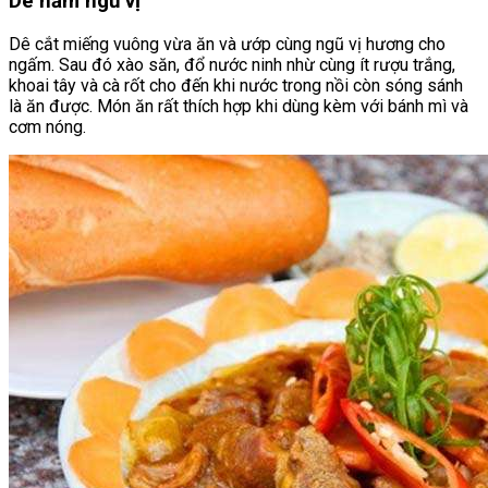
Dê hầm ngũ vị
Dê cắt miếng vuông vừa ăn và ướp cùng ngũ vị hương cho
ngấm. Sau đó xào săn, đổ nước ninh nhừ cùng ít rượu trắng,
khoai tây và cà rốt cho đến khi nước trong nồi còn sóng sánh
là ăn được. Món ăn rất thích hợp khi dùng kèm với bánh mì và
cơm nóng.