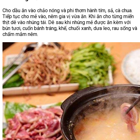
Cho dầu ăn vào chảo nóng và phi thơm hành tím, sả, cà chua.
Tiếp tục cho mẻ vào, nêm gia vị vừa ăn. Khi ăn cho từng miến
thịt dê vào nhúng tái. Dê sau khi nhúng mẻ được ăn kèm với
bún tươi, cuốn bánh tráng, khế, chuối xanh, dưa leo, rau sống và
chấm mắm nêm.