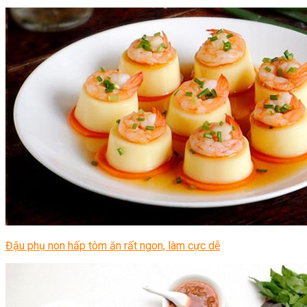
Đậu phụ non hấp tôm ăn rất ngon, làm cực dễ