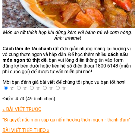
Món ăn rất thích hợp khi dùng kèm với bánh mì và cơm nóng.
Ảnh: Internet
Cách làm
dê tái chanh
rất đơn giản nhưng mang lại hương vị
vô cùng thơm ngon và hấp dẫn. Để học thêm nhiều
cách nấu
món ngon từ thịt dê
, bạn vui lòng điền thông tin vào form
đăng ký bên dưới hoặc liên hệ số điện thoại 1800 6148 (miễn
phí cước gọi) để được tư vấn miễn phí nhé!
Mời bạn đánh giá bài viết để chúng tôi phục vụ bạn tốt hơn!
☆
☆
☆
☆
☆
Điểm: 4.73 (49 bình chọn)
« BÀI VIẾT TRƯỚC
"Bí quyết nấu món súp gà nấm hương thơm ngon - thanh đạm"
BÀI VIẾT TIẾP THEO »