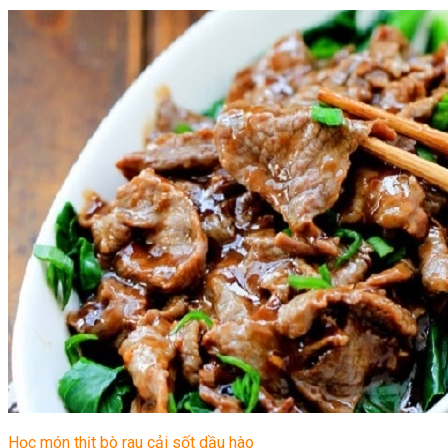
Học món thịt bò rau cải sốt dầu hào