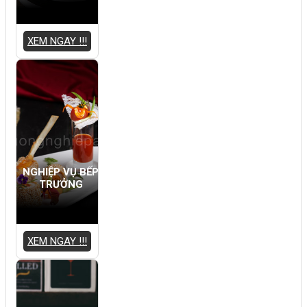
XEM NGAY !!!
NGHIỆP VỤ BẾP
TRƯỞNG
XEM NGAY !!!