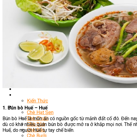
Nghiệp Vụ Bếp Hàn
Nghiệp Vụ Bếp Thái
Nghiệp Vụ Quản Lý Bếp
Nghiệp Vụ Bếp Phụ
Khóa Học Eat Clean
Khóa Học Food Stylist
Khởi Sự Kinh Doanh Nhà Hàng
Nghiệp Vụ Bếp Chay
Điểm Tâm Hồng Kông
Học Cắt Tỉa Rau Củ Quả
Học Nấu Ăn Gia Đình
Học Mở Quán Kinh Doanh
Khóa Học Khởi Sự Kinh Doanh Ngành F&B
Bí Quyết Kinh Doanh Và Vận Hành Mô Hình Ẩm Thực
Khai Giảng
Mẹo Nấu Ăn
Nghề Bếp
Kiến Thức
Học Nấu Chè
1. Bún bò Huế – Huế
Chè Hạt Sen
Chè Chuối
Bún bò Huế là món ăn có nguồn gốc từ mảnh đất cố đô. Đến nay
Chè Bắp
dù có khá nhiều quán bún bò được mở ra ở khắp mọi nơi. Thế n
Chè Đậu
Huế, do người Huế tự tay chế biến.
Chè Bưởi