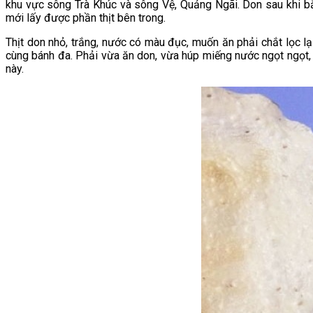
khu vực sông Trà Khúc và sông Vệ, Quảng Ngãi. Don sau khi b
mới lấy được phần thịt bên trong.
Thịt don nhỏ, trắng, nước có màu đục, muốn ăn phải chắt lọc l
cùng bánh đa. Phải vừa ăn don, vừa húp miếng nước ngọt ngọt,
này.