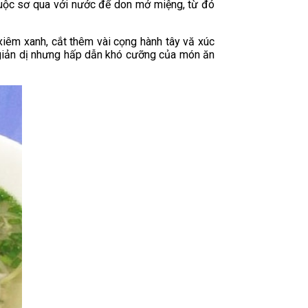
luộc sơ qua với nước để don mở miệng, từ đó
xiêm xanh, cắt thêm vài cọng hành tây vă xúc
ẻ giản dị nhưng hấp dẫn khó cưỡng của món ăn