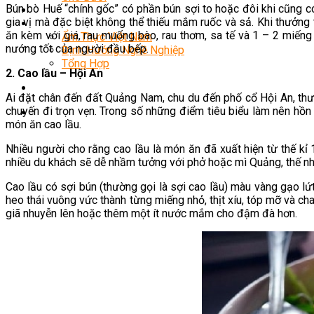
Bún bò Huế “chính gốc” có phần bún sợi to hoặc đôi khi cũng 
Món Ngon Mỗi Ngày
gia vị mà đặc biệt không thể thiếu mắm ruốc và sả. Khi thưởng
Tin Tức
ăn kèm với giá, rau muống bào, rau thơm, sa tế và 1 – 2 miếng
Ẩm Thực Việt Nam
nướng tốt của người đầu bếp.
Định Hướng Nghề Nghiệp
Tổng Hợp
2. Cao lầu – Hội An
Ai đặt chân đến đất Quảng Nam, chu du đến phố cổ Hội An, thư
chuyến đi trọn vẹn. Trong số những điểm tiêu biểu làm nên hồn
món ăn cao lầu.
Nhiều người cho rằng cao lầu là món ăn đã xuất hiện từ thế kỉ
nhiều du khách sẽ dễ nhầm tưởng với phở hoặc mì Quảng, thế n
Cao lầu có sợi bún (thường gọi là sợi cao lầu) màu vàng gạo lứ
heo thái vuông vức thành từng miếng nhỏ, thịt xíu, tóp mỡ và ch
giã nhuyễn lên hoặc thêm một ít nước mắm cho đậm đà hơn.