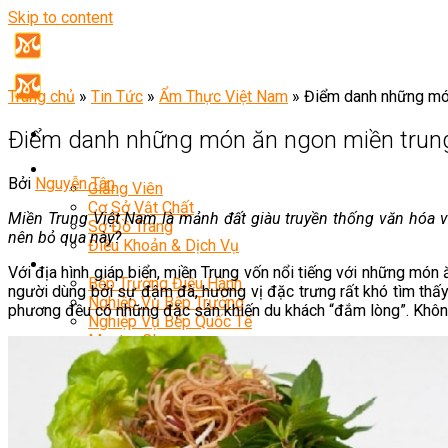
Skip to content
Trang chủ
»
Tin Tức
»
Ẩm Thực Việt Nam
»
Điểm danh những mó
Điểm danh những món ăn ngon miền trun
Giới Thiệu
Bởi
Nguyễn Tân
Giảng Viên
Cơ Sở Vật Chất
Miền Trung Việt Nam là mảnh đất giàu truyền thống văn hóa v
Sơ Đồ Trang
nên bỏ qua này?
Điều Khoản & Dịch Vụ
Khóa Học
Với địa hình giáp biển, miền Trung vốn nổi tiếng với những món 
Bếp Trưởng Điều Hành
người dùng bởi sự đậm đà, hương vị đặc trưng rất khó tìm thấ
Nghiệp Vụ Bếp Trưởng
phương đều có những đặc sản khiến du khách “đắm lòng”. Không
Nghiệp Vụ Bếp Quốc Tế
Master Class
Bếp Trưởng Bếp Á
Bếp Trưởng Bếp Âu
Bếp Trưởng Bếp Nhật
Bếp Trưởng Bếp Việt
Bếp Trưởng Bếp Hoa