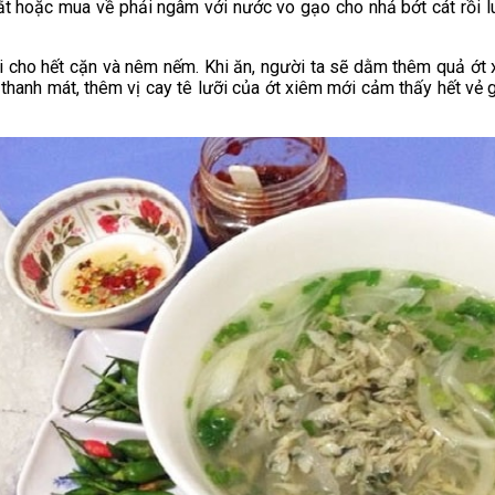
ắt hoặc mua về phải ngâm với nước vo gạo cho nhả bớt cát rồi 
ại cho hết cặn và nêm nếm. Khi ăn, người ta sẽ dằm thêm quả ớt 
 thanh mát, thêm vị cay tê lưỡi của ớt xiêm mới cảm thấy hết v