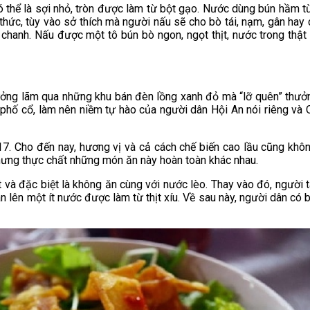
có thể là sợi nhỏ, tròn được làm từ bột gạo. Nước dùng bún hầm
 thức, tùy vào sở thích mà người nấu sẽ cho bò tái, nạm, gân hay
 chanh. Nấu được một tô bún bò ngon, ngọt thịt, nước trong thật
ởng lãm qua những khu bán đèn lồng xanh đỏ mà “lỡ quên” thưởng
 phố cổ, làm nên niềm tự hào của người dân Hội An nói riêng và
 17. Cho đến nay, hương vị và cả cách chế biến cao lầu cũng khôn
hưng thực chất những món ăn này hoàn toàn khác nhau.
t và đặc biệt là không ăn cùng với nước lèo. Thay vào đó, người
an lên một ít nước được làm từ thịt xíu. Về sau này, người dân có