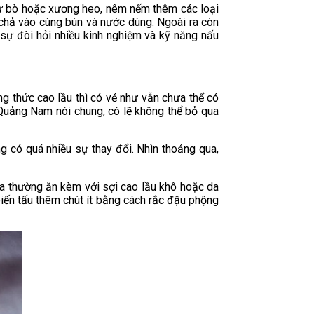
 từ bò hoặc xương heo, nêm nếm thêm các loại
 chả vào cùng bún và nước dùng. Ngoài ra còn
 sự đòi hỏi nhiều kinh nghiệm và kỹ năng nấu
 thức cao lầu thì có vẻ như vẫn chưa thể có
 Quảng Nam nói chung, có lẽ không thể bỏ qua
g có quá nhiều sự thay đổi. Nhìn thoảng qua,
 ta thường ăn kèm với sợi cao lầu khô hoặc da
 biến tấu thêm chút ít bằng cách rắc đậu phộng