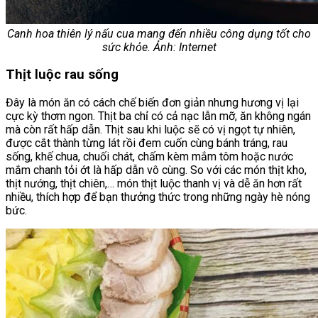
Canh hoa thiên lý nấu cua mang đến nhiều công dụng tốt cho
sức khỏe. Ảnh: Internet
Thịt luộc rau sống
Đây là món ăn có cách chế biến đơn giản nhưng hương vị lại
cực kỳ thơm ngon. Thịt ba chỉ có cả nạc lẫn mỡ, ăn không ngán
mà còn rất hấp dẫn. Thịt sau khi luộc sẽ có vị ngọt tự nhiên,
được cắt thành từng lát rồi đem cuốn cùng bánh tráng, rau
sống, khế chua, chuối chát, chấm kèm mắm tôm hoặc nước
mắm chanh tỏi ớt là hấp dẫn vô cùng. So với các món thịt kho,
thịt nướng, thịt chiên,… món thịt luộc thanh vị và dễ ăn hơn rất
nhiều, thích hợp để bạn thưởng thức trong những ngày hè nóng
bức.