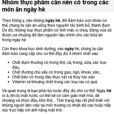
Nhóm thực phẩm cần nên có trong các
món ăn ngày hè
Theo Đông y, vào những
ngày hè
, để đảm bảo sức khỏe cơ
thể, chúng ta cần ăn uống theo nguyên tắc bình bổ, thanh đạm.
Do đó, những loại thực phẩm có tính mát, vị chua, đắng vừa sẽ
được ưa chuộng để làm nguyên liệu chính cho các bữa ăn
trong ngày hè.
Còn theo khoa học dinh dưỡng, vào
ngày
hè, chúng ta cần
đảm bảo cung cấp cho cơ thể đầy đủ 4 nhóm chất sau:
Chất đạm thường có trong thịt, cá, trứng, sữa, các loại
đậu.
Chất đường chủ yếu có trong gạo, ngô, khoai, sắn,…
Chất béo có trong dầu thực vật và thủy hải sản.
Vitamin và khoáng chất trong các loại rau củ quả.
Và quan trọng là bạn phải bù nước đầy đủ cho cơ thể. Ngày
hè
oi ả, khi bị mất nước, cơ thể sẽ có cảm giác mệt mỏi, dễ
choáng và nhức đầu, khó thở,… Tình trạng này rất phổ biến với
những người làm việc tại môi trường có nhiệt độ cao hoặc tiếp
xúc trực tiếp với ánh nắng mặt trời.