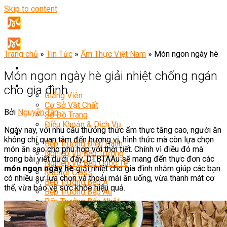
Skip to content
Trang chủ
»
Tin Tức
»
Ẩm Thực Việt Nam
»
Món ngon ngày hè
Món ngon ngày hè giải nhiệt chống ngán
Giới Thiệu
cho gia đình
Giảng Viên
Cơ Sở Vật Chất
Bởi
Nguyễn Tân
Sơ Đồ Trang
Điều Khoản & Dịch Vụ
Ngày nay, với nhu cầu thưởng thức ẩm thực tăng cao, người ăn
Khóa Học
không chỉ quan tâm đến hương vị, hình thức mà còn lựa chọn
Bếp Trưởng Điều Hành
món ăn sao cho phù hợp với thời tiết. Chính vì điều đó mà
Nghiệp Vụ Bếp Trưởng
trong bài viết dưới đây, DTBTAAu sẽ mang đến thực đơn các
Nghiệp Vụ Bếp Quốc Tế
món ngon ngày hè
giải nhiệt cho gia đình nhằm giúp các bạn
Master Class
có nhiều sự lựa chọn và thoải mái ăn uống, vừa thanh mát cơ
Bếp Trưởng Bếp Á
thể, vừa bảo vệ sức khỏe hiệu quả.
Bếp Trưởng Bếp Âu
Bếp Trưởng Bếp Nhật
Bếp Trưởng Bếp Việt
Bếp Trưởng Bếp Hoa