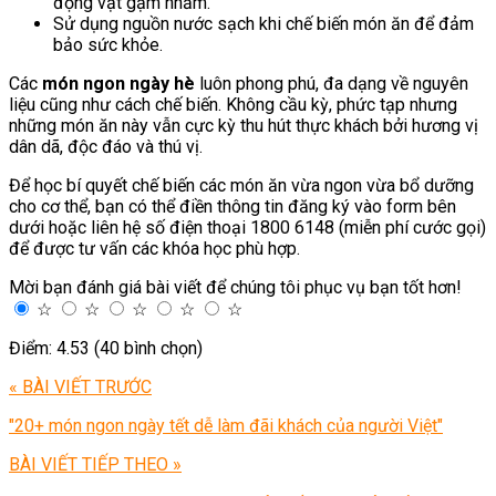
động vật gặm nhấm.
Sử dụng nguồn nước sạch khi chế biến món ăn để đảm
bảo sức khỏe.
Các
món ngon ngày hè
luôn phong phú, đa dạng về nguyên
liệu cũng như cách chế biến. Không cầu kỳ, phức tạp nhưng
những món ăn này vẫn cực kỳ thu hút thực khách bởi hương vị
dân dã, độc đáo và thú vị.
Để học bí quyết chế biến các món ăn vừa ngon vừa bổ dưỡng
cho cơ thể, bạn có thể điền thông tin đăng ký vào form bên
dưới hoặc liên hệ số điện thoại 1800 6148 (miễn phí cước gọi)
để được tư vấn các khóa học phù hợp.
Mời bạn đánh giá bài viết để chúng tôi phục vụ bạn tốt hơn!
☆
☆
☆
☆
☆
Điểm: 4.53 (40 bình chọn)
« BÀI VIẾT TRƯỚC
"20+ món ngon ngày tết dễ làm đãi khách của người Việt"
BÀI VIẾT TIẾP THEO »