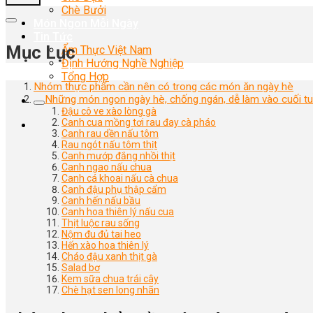
Chè Bưởi
Món Ngon Mỗi Ngày
Tin Tức
Mục Lục
Ẩm Thực Việt Nam
Định Hướng Nghề Nghiệp
Tổng Hợp
Nhóm thực phẩm cần nên có trong các món ăn ngày hè
Những món ngon ngày hè, chống ngán, dễ làm vào cuối t
Đậu cô ve xào lòng gà
Canh cua mồng tơi rau đay cà pháo
Canh rau dền nấu tôm
Rau ngót nấu tôm thịt
Canh mướp đắng nhồi thịt
Canh ngao nấu chua
Canh cá khoai nấu cà chua
Canh đậu phụ thập cẩm
Canh hến nấu bầu
Canh hoa thiên lý nấu cua
Thịt luộc rau sống
Nộm đu đủ tai heo
Hến xào hoa thiên lý
Cháo đậu xanh thịt gà
Salad bơ
Kem sữa chua trái cây
Chè hạt sen long nhãn