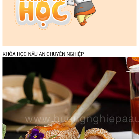
KHÓA HỌC NẤU ĂN CHUYÊN NGHIỆP