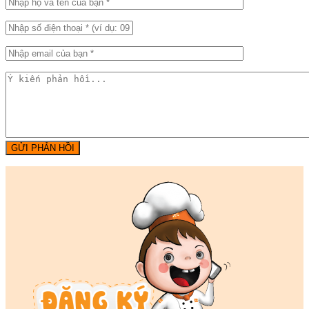
GỬI PHẢN HỒI