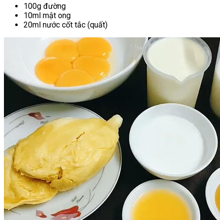
100g đường
10ml mật ong
20ml nước cốt tắc (quất)