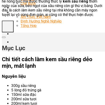
hè nóng bức mà được thưởng thức ly
kem sầu riêng
thơm
Chè Bưởi
ngậy của sữa, béo ngọt của sầu riêng còn gì thú vị bằng. Dưới
Món Ngon Mỗi Ngày
đây là
cách làm kem sầu riêng
tại nhà không cần máy ngon
Tin Tức
tuyệt lại vô cùng đơn giản, ai cũng có thể thực hiện được.
Ẩm Thực Việt Nam
Định Hướng Nghề Nghiệp
Tổng Hợp
Mục Lục
Chi tiết cách làm kem sầu riêng dẻo
mịn, mát lạnh
Nguyên liệu
300g sầu riêng
5 lòng đỏ trứng gà
150ml sữa đặc
200ml sữa tươi
200ml kem tươi