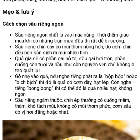
Mẹo & lưu ý
Cách chọn sầu riêng ngon
Sầu riêng ngon nhất là vào mùa nắng. Thời điểm giao
mùa khi có những trận mưa đầu thì rất dễ bị sượng.
Sầu riêng chín cây có mùi thơm nồng hơn, do cơm chín
đều nên sản sinh ra mùi nhiều hơn.
Quả già sẽ có phần gai nở to, đầu gai hơi tròn, phần
cuống còn tươi và hầu như còn nguyên vẹn chứ không bị
teo quắt lại.
Gõ nhẹ vào quả, nếu nghe tiếng phát ra là “bộp bộp” hoặc
“bịch bịch” thì đó là quả có cơm dày, hạt lép. Còn nghe
tiếng “bong bong” thì có thể đó là quả nhiều hạt, không
ngon.
Sầu riêng ngâm thuốc, chín ép thường có cuống mềm,
thâm, khó tách múi, không có mùi thơm phức, cơm sầu
có vị hơi đắng hoặc nhạt.