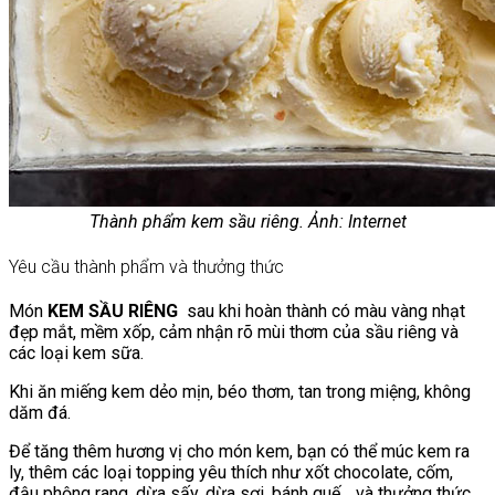
Thành phẩm kem sầu riêng. Ảnh: Internet
Yêu cầu thành phẩm và thưởng thức
Món
KEM SẦU RIÊNG
sau khi hoàn thành có màu vàng nhạt
đẹp mắt, mềm xốp, cảm nhận rõ mùi thơm của sầu riêng và
các loại kem sữa.
Khi ăn miếng kem dẻo mịn, béo thơm, tan trong miệng, không
dăm đá.
Để tăng thêm hương vị cho món kem, bạn có thể múc kem ra
ly, thêm các loại topping yêu thích như xốt chocolate, cốm,
đậu phộng rang, dừa sấy, dừa sợi, bánh quế… và thưởng thức.