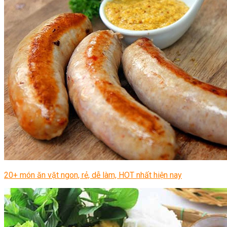
20+ món ăn vặt ngon, rẻ, dễ làm, HOT nhất hiện nay