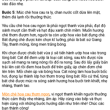
vào đảo nhẹ.
Bước 5:
Múc chè hoa cau ra ly, chan nước cốt dừa lên mặt,
thêm đá lạnh rồi thưởng thức.
Yêu cầu chè hoa cau ngon là phải ngọt thanh vừa phải, đạt độ
sánh mượt cần thiết và hạt đậu xanh chín mềm. Muốn hương
chè thơm đượm hơn, người ta còn ướp hoa vào bát đựng chè.
Bát đựng chè được kén chọn kĩ lưỡng, phải là bát sứ Giang
Tây, thanh mỏng, lòng men trắng bóng.
Khi chọn được chiếc bát vừa ý sẽ tiến hành ướp hoa vào trong
lòng bát. Cát để đem ướp là loại cát sông, sau khi được rửa
sạch sẽ mang ra rang nóng rồi đổ ra nong. Sau đó lấy giấy bản
trải lên cát rồi đem hoa bưởi để trên giấy, úp chén đơm chè
lên trên. Mỗi chén úp vài bông hoa. Cát nóng làm hoa bưởi bốc
hơi, đọng lại thành lớp hơi thơm trong lòng bát. Rồi cứ thế, từng
bát chè được múc ra sóng sánh hương hoa bưởi tinh khiết, nhẹ
nhàng, thanh tao.
Món chè hoa cau thơm ngon
, vị ngọt thanh khiến người thưởng
thức cảm thấy nhẹ nhàng, ấm áp. Hãy cùng vào bếp và thực
hiện cùng với những bước hướng dẫn như trên nhé! Chúc các
bạn thành công!