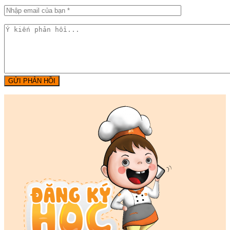
GỬI PHẢN HỒI