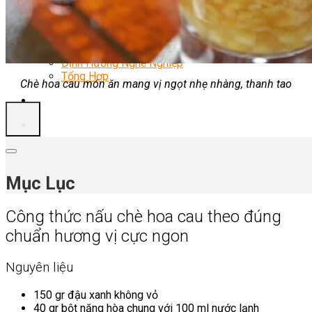
Chè Bưởi
Món Ngon Mỗi Ngày
Tin Tức
Ẩm Thực Việt Nam
Định Hướng Nghề Nghiệp
Tổng Hợp
Chè hoa cau món ăn mang vị ngọt nhẹ nhàng, thanh tao
Mục Lục
Công thức nấu chè hoa cau theo đúng
chuẩn hương vị cực ngon
Nguyên liệu
150 gr đậu xanh không vỏ
40 gr bột năng hòa chung với 100 ml nước lạnh