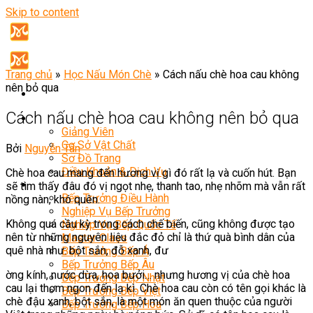
Skip to content
Trang chủ
»
Học Nấu Món Chè
»
Cách nấu chè hoa cau không
nên bỏ qua
Cách nấu chè hoa cau không nên bỏ qua
Giới Thiệu
Giảng Viên
Cơ Sở Vật Chất
Bởi
Nguyễn Tân
Sơ Đồ Trang
Điều Khoản & Dịch Vụ
Chè hoa cau mang đến hương vị gì đó rất lạ và cuốn hút. Bạn
Khóa Học
sẽ tìm thấy đâu đó vị ngọt nhẹ, thanh tao, nhẹ nhõm mà vẫn rất
Bếp Trưởng Điều Hành
nồng nàn, khó quên.
Nghiệp Vụ Bếp Trưởng
Không quá cầu kỳ trong cách chế biến, cũng không được tạo
Nghiệp Vụ Bếp Quốc Tế
nên từ những nguyên liệu đắc đỏ chỉ là thứ quà bình dân của
Master Class
quê nhà như: bột sắn, đỗ xanh, đư
Bếp Trưởng Bếp Á
Bếp Trưởng Bếp Âu
ờng kính, nước dừa, hoa bưởi… nhưng hương vị của chè hoa
Bếp Trưởng Bếp Nhật
cau lại thơm ngon đến lạ kì. Chè hoa cau còn có tên gọi khác là
Bếp Trưởng Bếp Việt
chè đậu xanh, bột sắn, là một món ăn quen thuộc của người
Bếp Trưởng Bếp Hoa