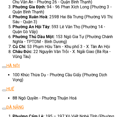
Chu Văn An - Phường 26 - Quận Bình Thạnh)
Phường Gia Định:
94 - 96 Phan Xích Long (Phường 3 -
Quận Bình Thạnh)
Phường Xuân Hoà:
259B Hai Bà Trưng (Phường Võ Thị
Sáu - Quận 3)
Phường An Hội Tây:
593 Lê Văn Thọ (Phường 14 -
Quận Gò Vấp)
Phường Thủ Dầu Một:
153 Ngô Gia Tự (Phường Chánh
Nghĩa - TPTDM - Bình Dương)
Củ Chi:
53 Phạm Hữu Tâm - Khu phố 3 - X. Tân An Hội
Châu Đức:
22 Nguyễn Văn Trỗi - X. Ngãi Giao (Bà Rịa -
Vũng Tàu)
HÀ NỘI
100 Khúc Thừa Dụ - Phường Cầu Giấy (Phường Dịch
Vọng)
HUẾ
88 Ngô Quyền - Phường Thuận Hoá
ĐÀ NẴNG
Phường Cẩm Lệ:
195 – 197 Xô Viết Nghệ Tĩnh (Phường