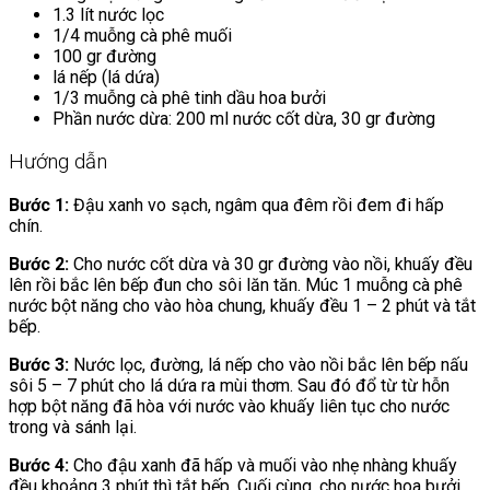
1.3 lít nước lọc
1/4 muỗng cà phê muối
100 gr đường
lá nếp (lá dứa)
1/3 muỗng cà phê tinh dầu hoa bưởi
Phần nước dừa: 200 ml nước cốt dừa, 30 gr đường
Hướng dẫn
Bước 1:
Đậu xanh vo sạch, ngâm qua đêm rồi đem đi hấp
chín.
Bước 2:
Cho nước cốt dừa và 30 gr đường vào nồi, khuấy đều
lên rồi bắc lên bếp đun cho sôi lăn tăn. Múc 1 muỗng cà phê
nước bột năng cho vào hòa chung, khuấy đều 1 – 2 phút và tắt
bếp.
Bước 3:
Nước lọc, đường, lá nếp cho vào nồi bắc lên bếp nấu
sôi 5 – 7 phút cho lá dứa ra mùi thơm. Sau đó đổ từ từ hỗn
hợp bột năng đã hòa với nước vào khuấy liên tục cho nước
trong và sánh lại.
Bước 4:
Cho đậu xanh đã hấp và muối vào nhẹ nhàng khuấy
đều khoảng 3 phút thì tắt bếp. Cuối cùng, cho nước hoa bưởi