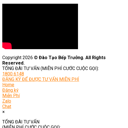
Copyright 2026 ©
Đào Tạo Bếp Trưởng. All Rights
Reserved.
TỔNG ĐÀI TƯ VẤN (MIỄN PHÍ CƯỚC CUỘC GỌI):
1800 6148
ĐĂNG KÝ ĐỂ ĐƯỢC TƯ VẤN MIỄN PHÍ
Home
Đăng ký
Miễn Phí
Zalo
Chat
×
TỔNG ĐÀI TƯ VẤN
(MIỄN PHÍ CƯỚC CUỘC GỌI):