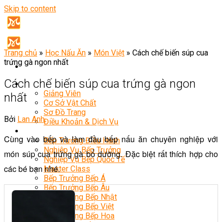
Skip to content
Trang chủ
»
Học Nấu Ăn
»
Món Việt
»
Cách chế biến súp cua
trứng gà ngon nhất
Cách chế biến súp cua trứng gà ngon
Giới Thiệu
Giảng Viên
nhất
Cơ Sở Vật Chất
Sơ Đồ Trang
Bởi
Lan Anh
Điều Khoản & Dịch Vụ
Khóa Học
Cùng vào bếp và làm đầu bếp nấu ăn chuyên nghiệp với
Bếp Trưởng Điều Hành
Nghiệp Vụ Bếp Trưởng
món súp cua trứng gà bổ dưỡng. Đặc biệt rất thích hợp cho
Nghiệp Vụ Bếp Quốc Tế
các bé bạn nhé.
Master Class
Bếp Trưởng Bếp Á
Bếp Trưởng Bếp Âu
Bếp Trưởng Bếp Nhật
Bếp Trưởng Bếp Việt
Bếp Trưởng Bếp Hoa