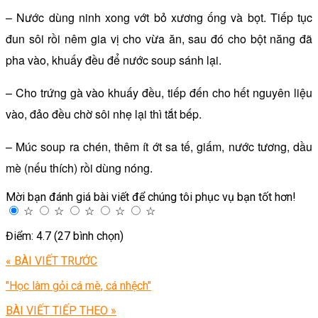
– Nước dùng ninh xong vớt bỏ xương ống và bọt. Tiếp tục
đun sôi rồi nêm gia vị cho vừa ăn, sau đó cho bột năng đã
pha vào, khuấy đều để nước soup sánh lại.
– Cho trứng gà vào khuấy đều, tiếp đến cho hết nguyên liệu
vào, đảo đều chờ sôi nhẹ lại thì tắt bếp.
– Múc soup ra chén, thêm ít ớt sa tế, giấm, nước tương, dầu
mè (nếu thích) rồi dùng nóng.
Mời bạn đánh giá bài viết để chúng tôi phục vụ bạn tốt hơn!
☆
☆
☆
☆
☆
Điểm: 4.7 (27 bình chọn)
« BÀI VIẾT TRƯỚC
"Học làm gỏi cá mè, cá nhệch"
BÀI VIẾT TIẾP THEO »