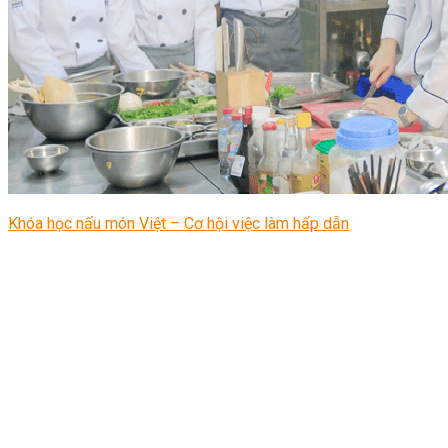
Khóa học nấu món Việt – Cơ hội việc làm hấp dẫn