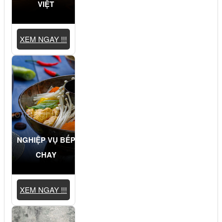
VIỆT
XEM NGAY !!!
NGHIỆP VỤ BẾP
CHAY
XEM NGAY !!!