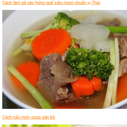
Cách làm gà xào húng quế siêu ngon chuẩn vị Thái
Cách nấu món soup gân bò