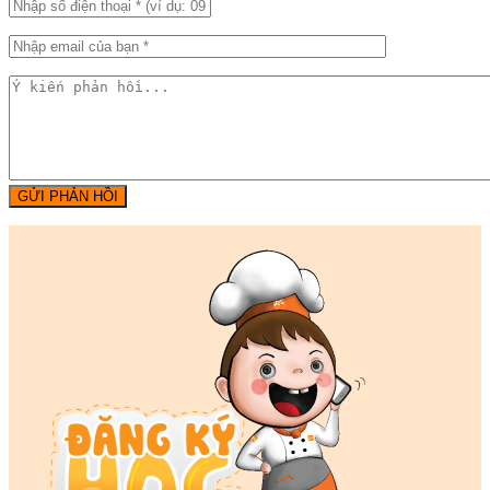
GỬI PHẢN HỒI