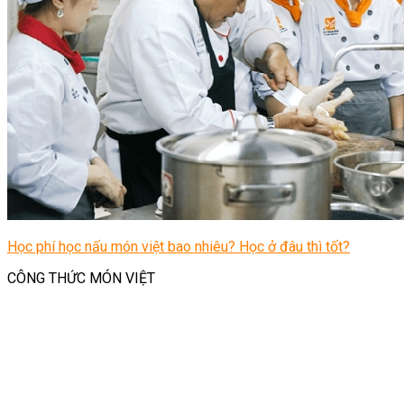
Học phí học nấu món việt bao nhiêu? Học ở đâu thì tốt?
CÔNG THỨC MÓN VIỆT