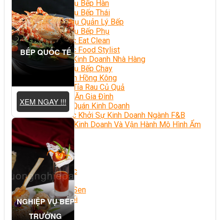
Nghiệp Vụ Bếp Hàn
Nghiệp Vụ Bếp Thái
Nghiệp Vụ Quản Lý Bếp
Nghiệp Vụ Bếp Phụ
Khóa Học Eat Clean
Khóa Học Food Stylist
BẾP QUỐC TẾ
Khởi Sự Kinh Doanh Nhà Hàng
Nghiệp Vụ Bếp Chay
Điểm Tâm Hồng Kông
Học Cắt Tỉa Rau Củ Quả
Học Nấu Ăn Gia Đình
XEM NGAY !!!
Học Mở Quán Kinh Doanh
Khóa Học Khởi Sự Kinh Doanh Ngành F&B
Bí Quyết Kinh Doanh Và Vận Hành Mô Hình Ẩm
Thực
Khai Giảng
Mẹo Nấu Ăn
Nghề Bếp
Kiến Thức
Học Nấu Chè
Chè Hạt Sen
Chè Chuối
NGHIỆP VỤ BẾP
Chè Bắp
TRƯỞNG
Chè Đậu