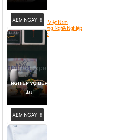
Chè Bưởi
Món Ngon Mỗi Ngày
Tin Tức
XEM NGAY !!!
Ẩm Thực Việt Nam
Định Hướng Nghề Nghiệp
Tổng Hợp
NGHIỆP VỤ BẾP
ÂU
XEM NGAY !!!