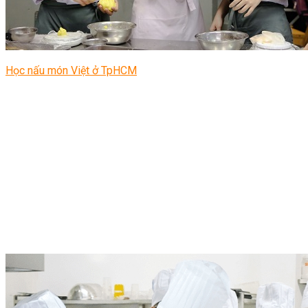
Học nấu món Việt ở TpHCM