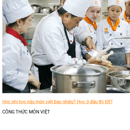
Học phí học nấu món việt bao nhiêu? Học ở đâu thì tốt?
CÔNG THỨC MÓN VIỆT