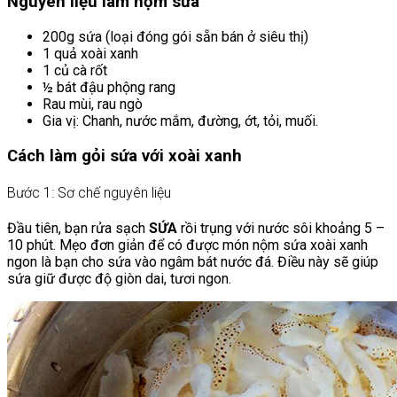
Nguyên liệu làm nộm sứa
200g sứa (loại đóng gói sẵn bán ở siêu thị)
1 quả xoài xanh
1 củ cà rốt
½ bát đậu phộng rang
Rau mùi, rau ngò
Gia vị: Chanh, nước mắm, đường, ớt, tỏi, muối.
Cách làm gỏi sứa với xoài xanh
Bước 1: Sơ chế nguyên liệu
Đầu tiên, bạn rửa sạch
SỨA
rồi trụng với nước sôi khoảng 5 –
10 phút. Mẹo đơn giản để có được món nộm sứa xoài xanh
ngon là bạn cho sứa vào ngâm bát nước đá. Điều này sẽ giúp
sứa giữ được độ giòn dai, tươi ngon.