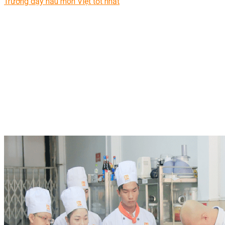
Trường dạy nấu món Việt tốt nhất