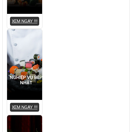
XEM NGAY !!!
NGHIỆP VỤ BẾP
NHẬT
XEM NGAY !!!