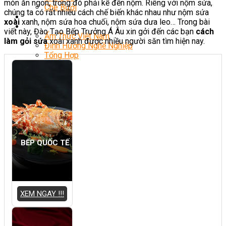
món ăn ngon, trong đó phải kể đến nộm. Riêng với nộm sứa,
Chè Bưởi
chúng ta có rất nhiều cách chế biến khác nhau như nộm sứa
Món Ngon Mỗi Ngày
xoài
xanh, nộm sứa hoa chuối, nộm sứa dưa leo… Trong bài
Tin Tức
viết này, Đào Tạo Bếp Trưởng Á Âu xin gởi đến các bạn
cách
Ẩm Thực Việt Nam
làm gỏi sứa
xoài xanh được nhiều người săn tìm hiện nay.
Định Hướng Nghề Nghiệp
Tổng Hợp
BẾP QUỐC TẾ
XEM NGAY !!!