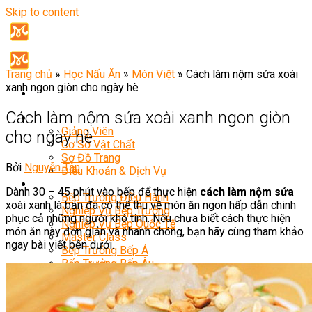
Skip to content
Trang chủ
»
Học Nấu Ăn
»
Món Việt
»
Cách làm nộm sứa xoài
xanh ngon giòn cho ngày hè
Cách làm nộm sứa xoài xanh ngon giòn
Giới Thiệu
Giảng Viên
cho ngày hè
Cơ Sở Vật Chất
Sơ Đồ Trang
Bởi
Nguyễn Tân
Điều Khoản & Dịch Vụ
Khóa Học
Dành 30 – 45 phút vào bếp để thực hiện
cách làm nộm sứa
Bếp Trưởng Điều Hành
xoài xanh là bạn đã có thể thu về món ăn ngon hấp dẫn chinh
Nghiệp Vụ Bếp Trưởng
phục cả những người khó tính. Nếu chưa biết cách thực hiện
Nghiệp Vụ Bếp Quốc Tế
món ăn này đơn giản và nhanh chóng, bạn hãy cùng tham khảo
Master Class
ngay bài viết bên dưới.
Bếp Trưởng Bếp Á
Bếp Trưởng Bếp Âu
Bếp Trưởng Bếp Nhật
Bếp Trưởng Bếp Việt
Bếp Trưởng Bếp Hoa