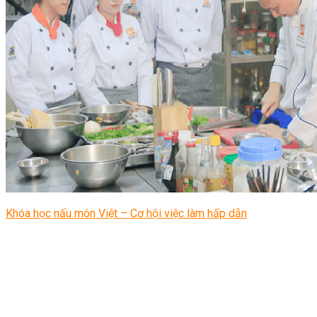
Khóa học nấu món Việt – Cơ hội việc làm hấp dẫn