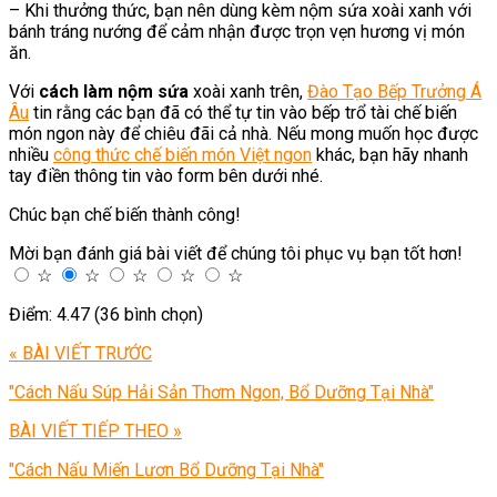
– Khi thưởng thức, bạn nên dùng kèm nộm sứa xoài xanh với
bánh tráng nướng để cảm nhận được trọn vẹn hương vị món
ăn.
Với
cách làm nộm sứa
xoài xanh trên,
Đào Tạo Bếp Trưởng Á
Âu
tin rằng các bạn đã có thể tự tin vào bếp trổ tài chế biến
món ngon này để chiêu đãi cả nhà. Nếu mong muốn học được
nhiều
công thức chế biến món Việt ngon
khác, bạn hãy nhanh
tay điền thông tin vào form bên dưới nhé.
Chúc bạn chế biến thành công!
Mời bạn đánh giá bài viết để chúng tôi phục vụ bạn tốt hơn!
☆
☆
☆
☆
☆
Điểm: 4.47 (36 bình chọn)
« BÀI VIẾT TRƯỚC
"Cách Nấu Súp Hải Sản Thơm Ngon, Bổ Dưỡng Tại Nhà"
BÀI VIẾT TIẾP THEO »
"Cách Nấu Miến Lươn Bổ Dưỡng Tại Nhà"