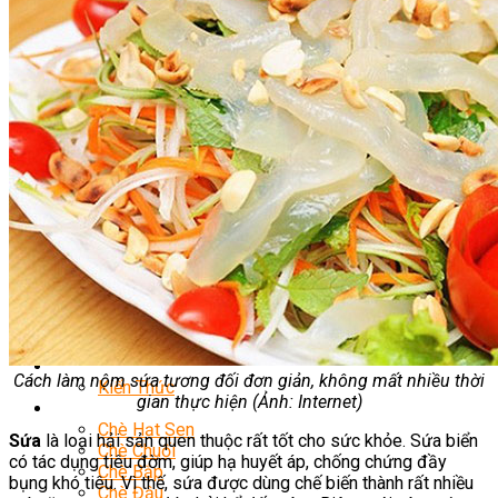
Nghiệp Vụ Bếp Hàn
Nghiệp Vụ Bếp Thái
Nghiệp Vụ Quản Lý Bếp
Nghiệp Vụ Bếp Phụ
Khóa Học Eat Clean
Khóa Học Food Stylist
Khởi Sự Kinh Doanh Nhà Hàng
Nghiệp Vụ Bếp Chay
Điểm Tâm Hồng Kông
Học Cắt Tỉa Rau Củ Quả
Học Nấu Ăn Gia Đình
Học Mở Quán Kinh Doanh
Khóa Học Khởi Sự Kinh Doanh Ngành F&B
Bí Quyết Kinh Doanh Và Vận Hành Mô Hình Ẩm
Thực
Khai Giảng
Mẹo Nấu Ăn
Nghề Bếp
Cách làm nộm sứa tương đối đơn giản, không mất nhiều thời
Kiến Thức
gian thực hiện (Ảnh: Internet)
Học Nấu Chè
Chè Hạt Sen
Sứa
là loại hải sản quen thuộc rất tốt cho sức khỏe. Sứa biển
Chè Chuối
có tác dụng tiêu đờm, giúp hạ huyết áp, chống chứng đầy
Chè Bắp
bụng khó tiêu. Vì thế, sứa được dùng chế biến thành rất nhiều
Chè Đậu