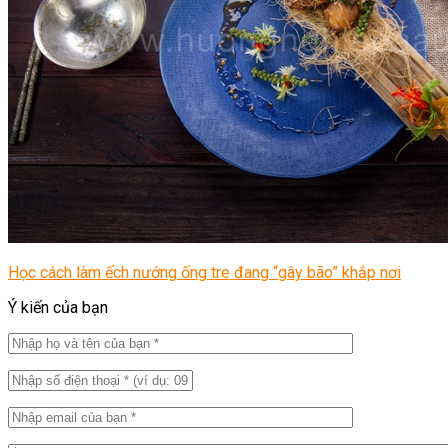
Học cách làm ếch nướng ống tre đang “gây bão” khắp nơi
Ý kiến của bạn