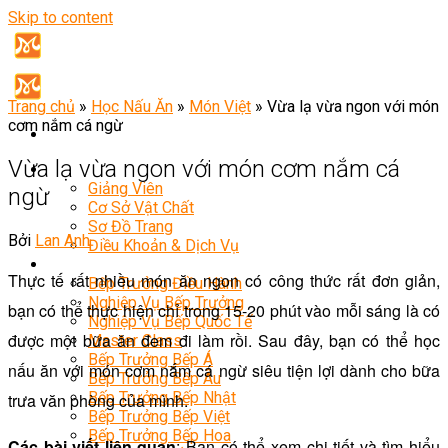
Skip to content
Trang chủ
»
Học Nấu Ăn
»
Món Việt
»
Vừa lạ vừa ngon với món
cơm nắm cá ngừ
Vừa lạ vừa ngon với món cơm nắm cá
Giới Thiệu
Giảng Viên
ngừ
Cơ Sở Vật Chất
Sơ Đồ Trang
Bởi
Lan Anh
Điều Khoản & Dịch Vụ
Khóa Học
Thực tế rất nhiều món ăn ngon có công thức rất đơn giản,
Bếp Trưởng Điều Hành
Nghiệp Vụ Bếp Trưởng
bạn có thể thực hiện chỉ trong 15-20 phút vào mỗi sáng là có
Nghiệp Vụ Bếp Quốc Tế
được một bữa ăn đem đi làm rồi. Sau đây, bạn có thể học
Master Class
Bếp Trưởng Bếp Á
nấu ăn với món cơm nắm cá ngừ siêu tiện lợi dành cho bữa
Bếp Trưởng Bếp Âu
Bếp Trưởng Bếp Nhật
trưa văn phòng của mình.
Bếp Trưởng Bếp Việt
Bếp Trưởng Bếp Hoa
Các bài viết liên quan
: Bạn có thể xem chi tiết và tìm hiểu