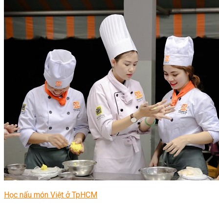
Học nấu món Việt ở TpHCM