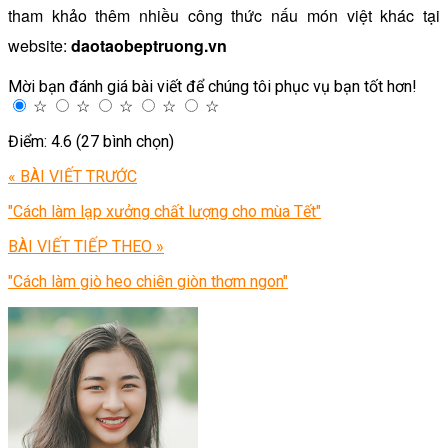
tham khảo thêm nhiều công thức nấu món việt khác tại
website:
daotaobeptruong.vn
Mời bạn đánh giá bài viết để chúng tôi phục vụ bạn tốt hơn!
☆
☆
☆
☆
☆
Điểm: 4.6 (27 bình chọn)
« BÀI VIẾT TRƯỚC
"Cách làm lạp xưởng chất lượng cho mùa Tết"
BÀI VIẾT TIẾP THEO »
"Cách làm giò heo chiên giòn thơm ngon"