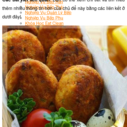
Nghiệp Vụ Bếp Hàn
Nghiệp Vụ Bếp Thái
thêm nhiều thông tin hơn của chủ để này bằng các liên kết ở
Nghiệp Vụ Quản Lý Bếp
dưới đây!
Nghiệp Vụ Bếp Phụ
Khóa Học Eat Clean
Khóa Học Food Stylist
Khởi Sự Kinh Doanh Nhà Hàng
Nghiệp Vụ Bếp Chay
Điểm Tâm Hồng Kông
Học Cắt Tỉa Rau Củ Quả
Học Nấu Ăn Gia Đình
Học Mở Quán Kinh Doanh
Khóa Học Khởi Sự Kinh Doanh Ngành F&B
Bí Quyết Kinh Doanh Và Vận Hành Mô Hình Ẩm
Thực
Khai Giảng
Mẹo Nấu Ăn
Nghề Bếp
Kiến Thức
Học Nấu Chè
Chè Hạt Sen
Chè Chuối
Chè Bắp
Chè Đậu