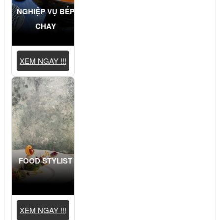
NGHIỆP VỤ BẾP
CHAY
XEM NGAY !!!
FOOD STYLIST
XEM NGAY !!!