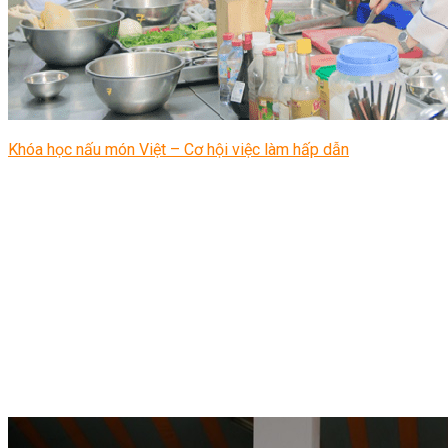
Khóa học nấu món Việt – Cơ hội việc làm hấp dẫn