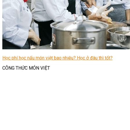
Học phí học nấu món việt bao nhiêu? Học ở đâu thì tốt?
CÔNG THỨC MÓN VIỆT