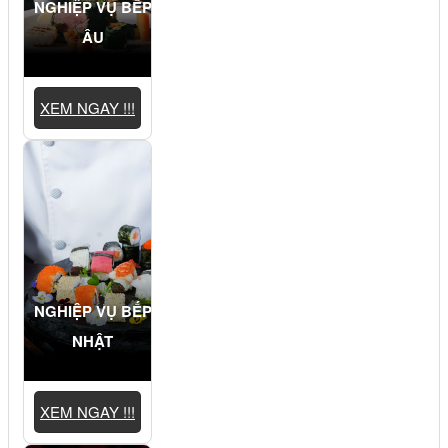
NGHIỆP VỤ BẾP
ÂU
XEM NGAY !!!
NGHIỆP VỤ BẾP
NHẬT
XEM NGAY !!!