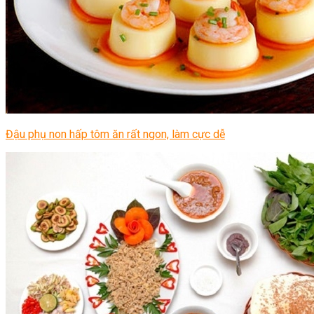
Đậu phụ non hấp tôm ăn rất ngon, làm cực dễ