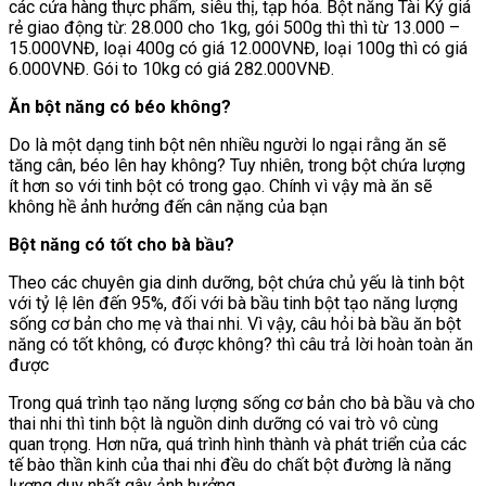
các cửa hàng thực phẩm, siêu thị, tạp hóa. Bột năng Tài Ký giá
rẻ giao động từ: 28.000 cho 1kg, gói 500g thì thì từ 13.000 –
15.000VNĐ, loại 400g có giá 12.000VNĐ, loại 100g thì có giá
6.000VNĐ. Gói to 10kg có giá 282.000VNĐ.
Ăn bột năng có béo không?
Do là một dạng tinh bột nên nhiều người lo ngại rằng ăn sẽ
tăng cân, béo lên hay không? Tuy nhiên, trong bột chứa lượng
ít hơn so với tinh bột có trong gạo. Chính vì vậy mà ăn sẽ
không hề ảnh hưởng đến cân nặng của bạn
Bột năng có tốt cho bà bầu?
Theo các chuyên gia dinh dưỡng, bột chứa chủ yếu là tinh bột
với tỷ lệ lên đến 95%, đối với bà bầu tinh bột tạo năng lượng
sống cơ bản cho mẹ và thai nhi. Vì vậy, câu hỏi bà bầu ăn bột
năng có tốt không, có được không? thì câu trả lời hoàn toàn ăn
được
Trong quá trình tạo năng lượng sống cơ bản cho bà bầu và cho
thai nhi thì tinh bột là nguồn dinh dưỡng có vai trò vô cùng
quan trọng. Hơn nữa, quá trình hình thành và phát triển của các
tế bào thần kinh của thai nhi đều do chất bột đường là năng
lượng duy nhất gây ảnh hưởng.