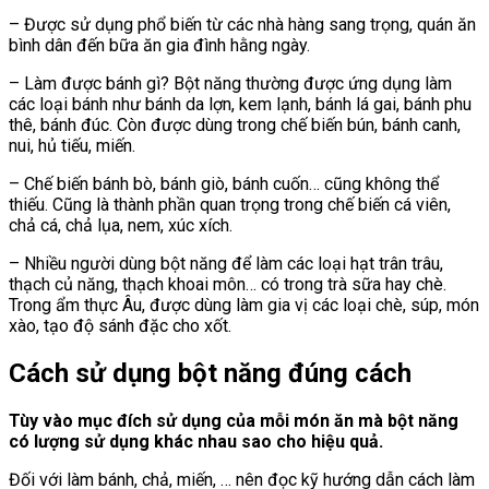
– Được sử dụng phổ biến từ các nhà hàng sang trọng, quán ăn
bình dân đến bữa ăn gia đình hằng ngày.
– Làm được bánh gì? Bột năng thường được ứng dụng làm
các loại bánh như bánh da lợn, kem lạnh, bánh lá gai, bánh phu
thê, bánh đúc.
Còn được dùng trong chế biến bún, bánh canh,
nui, hủ tiếu, miến.
– Chế biến bánh bò, bánh giò, bánh cuốn… cũng không thể
thiếu. Cũng là thành phần quan trọng trong chế biến cá viên,
chả cá, chả lụa, nem, xúc xích.
– Nhiều người dùng bột năng để làm các loại hạt trân trâu,
thạch củ năng, thạch khoai môn… có trong trà sữa hay chè.
Trong ẩm thực Âu, được dùng làm gia vị các loại chè, súp, món
xào, tạo độ sánh đặc cho xốt.
Cách sử dụng bột năng đúng cách
Tùy vào mục đích sử dụng của mỗi món ăn mà bột năng
có lượng sử dụng khác nhau sao cho hiệu quả.
Đối với làm bánh, chả, miến, … nên đọc kỹ hướng dẫn cách làm