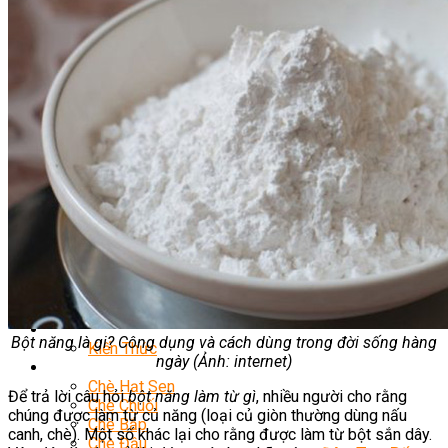
Nghiệp Vụ Bếp Hàn
Nghiệp Vụ Bếp Thái
Nghiệp Vụ Quản Lý Bếp
Nghiệp Vụ Bếp Phụ
Khóa Học Eat Clean
Khóa Học Food Stylist
Khởi Sự Kinh Doanh Nhà Hàng
Nghiệp Vụ Bếp Chay
Điểm Tâm Hồng Kông
Học Cắt Tỉa Rau Củ Quả
Học Nấu Ăn Gia Đình
Học Mở Quán Kinh Doanh
Khóa Học Khởi Sự Kinh Doanh Ngành F&B
Bí Quyết Kinh Doanh Và Vận Hành Mô Hình Ẩm
Thực
Khai Giảng
Mẹo Nấu Ăn
Nghề Bếp
Bột năng là gi? Công dụng và cách dùng trong đời sống hàng
Kiến Thức
ngày (Ảnh: internet)
Học Nấu Chè
Chè Hạt Sen
Để trả lời câu hỏi
bột năng làm từ gì
, nhiều người cho rằng
Chè Chuối
chúng được làm từ củ năng (loại củ giòn thường dùng nấu
Chè Bắp
canh, chè). Một số khác lại cho rằng được làm từ bột sắn dây.
Chè Đậu