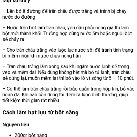
Một số lưu ý
– Lên bỏ ít đường để trân châu được trắng và tránh bị chảy
nước do đường
– Nước trộn bột làm trân châu, yêu cầu phải nóng già thì làm
bột mới thành khối. Trường hợp dùng nước ấm hoặc nguội bột
sẽ chảy ra
– Cho trân châu trắng vào luộc lúc nước sôi để tránh tình trạng
bị mềm nhũn khi nước chưa nóng hẳn
– Trân châu trắng làm xong sau khi ngâm nước lạnh sẽ trong
veo và mềm dai. Nếu dùng không hết mà bỏ tủ lạnh, trân châu
sẽ cứng lại, muốn mềm lại thì bỏ vào lò vi sóng từ 5 – 10 phút.
– Có thể làm trân châu trắng rồi bảo quản trong hộp kín, bỏ vào
ngăn đá. Khi nào cần dùng thì đem ra luộc bình thường, giúp
tiết kiệm thời gian rất nhiều
Cách làm hạt lựu từ bột năng
Nguyên liệu
200gr bột năng