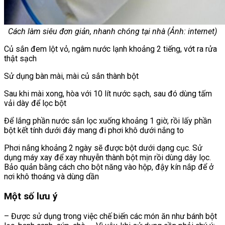
Cách làm siêu đơn giản, nhanh chóng tại nhà (Ảnh: internet)
Củ sắn đem lột vỏ, ngâm nước lạnh khoảng 2 tiếng, vớt ra rửa
thật sạch
Sử dụng bàn mài, mài củ sắn thành bột
Sau khi mài xong, hòa với 10 lít nước sạch, sau đó dùng tấm
vải dày để lọc bột
Để lắng phần nước sắn lọc xuống khoảng 1 giờ, rồi lấy phần
bột kết tính dưới đáy mang đi phơi khô dưới nắng to
Phơi nắng khoảng 2 ngày sẽ được bột dưới dạng cục. Sử
dụng máy xay để xay nhuyễn thành bột mịn rồi dùng dây lọc.
Bảo quản bằng cách cho bột năng vào hộp, đậy kín nắp để ở
nơi khô thoáng và dùng dần
Một số lưu ý
– Được sử dụng trong việc chế biến các món ăn như bánh bột