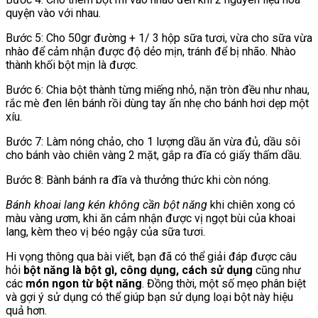
quyện vào với nhau.
Bước 5: Cho 50gr đường + 1/ 3 hộp sữa tươi, vừa cho sữa vừa
nhào để cảm nhận được độ dẻo mịn, tránh để bị nhão. Nhào
thành khối bột mịn là được.
Bước 6: Chia bột thành từng miếng nhỏ, nặn tròn đều như nhau,
rắc mè đen lên bánh rồi dùng tay ấn nhẹ cho bánh hơi dẹp một
xíu.
Bước 7: Làm nóng chảo, cho 1 lượng dầu ăn vừa đủ, dầu sôi
cho bánh vào chiên vàng 2 mặt, gắp ra đĩa có giấy thấm dầu.
Bước 8: Bành bánh ra đĩa và thưởng thức khi còn nóng.
Bánh khoai lang kén không cần bột năng
khi chiên xong có
màu vàng ươm, khi ăn cảm nhận được vị ngọt bùi của khoai
lang, kèm theo vị béo ngậy của sữa tươi.
Hi vọng thông qua bài viết, bạn đã có thể giải đáp được câu
hỏi
bột năng là bột gì, công dụng, cách sử dụng
cũng như
các
món ngon từ bột năng
. Đồng thời, một số mẹo phân biệt
và gợi ý sử dụng có thể giúp bạn sử dụng loại bột này hiệu
quả hơn.