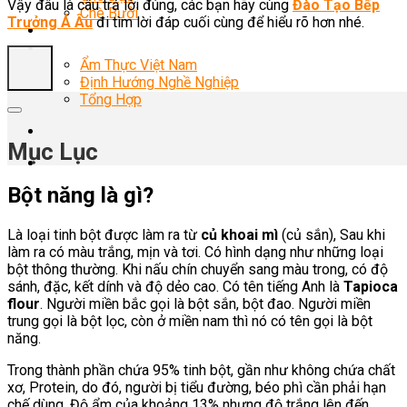
Vậy đâu là câu trả lời đúng, các bạn hãy cùng
Đào Tạo Bếp
Chè Bưởi
Trưởng Á Âu
đi tìm lời đáp cuối cùng để hiểu rõ hơn nhé.
Món Ngon Mỗi Ngày
Tin Tức
Ẩm Thực Việt Nam
Định Hướng Nghề Nghiệp
Tổng Hợp
Mục Lục
Bột năng là gì?
Là loại tinh bột được làm ra từ
củ khoai mì
(củ sắn), Sau khi
làm ra có màu trắng, mịn và tơi. Có hình dạng như những loại
bột thông thường. Khi nấu chín chuyển sang màu trong, có độ
sánh, đặc, kết dính và độ dẻo cao. Có tên tiếng Anh là
Tapioca
flour
. Người miền bắc gọi là bột sắn, bột đao. Người miền
trung gọi là bột lọc, còn ở miền nam thì nó có tên gọi là bột
năng.
Trong thành phần chứa 95% tinh bột, gần như không chứa chất
xơ, Protein, do đó, người bị tiểu đường, béo phì cần phải hạn
chế dùng. Độ ẩm của khoảng 13% nhưng độ trắng lên đến