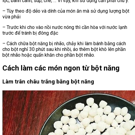
lọc, banh canh, súp, chè, … Vì vậy, khi sử dụng cần phải chú ý:
– Tùy theo độ dẻo và dính của món ăn mà sử dụng lượng bột
vừa phải
– Trước khi cho vào nồi nước nóng thì cần hòa với nước lạnh
trước để tránh bị đông đặc
– Cách chữa bột năng bị nhão, chảy khi làm bánh bằng cách
cho bột nghỉ 30 phút sau khi nhồi, áo thêm bột khô lên phần
bột nhão hoặc quấn khăn cho phần bột nhão.
Cách làm các món ngon từ bột năng
Làm trân châu trắng bằng bột năng