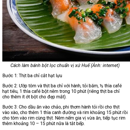
Cách làm bánh bột lọc chuẩn vị xứ Huế (Ảnh: internet)
Bước 1: Thịt ba chỉ cắt hạt lựu
Bước 2: Ướp tôm và thịt ba chỉ với hành, tỏi băm, ½ thìa café
hạt tiêu, 1 thìa café bột nêm trong 10 phút (riêng thịt ba chỉ
cho thêm ít ớt bột cho đẹp mắt).
Bước 3: Cho dầu ăn vào chảo, phi thơm hành tỏi rồi cho thịt
vào xào, cho thêm 1 thìa canh đường và rim khoảng 15 phút rồi
cho tôm vào rim cùng thịt. Nêm nếm gia vị vừa ăn, tiếp tục rim
thêm khoảng 10 – 15 phút nữa là tắt bếp.