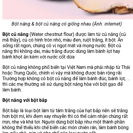
Bột năng & bột củ năng có giống nhau (Ảnh: internet)
Bột củ năng
(Water chestnut flour) được làm từ củ năng (củ
mã thầy), củ có hình tròn nhỏ, màu đen, ruột trắng, ít bột. Ăn
sống rất ngon, chúng có vị ngọt mát và mọng nước. Bột củ
năng thì không dai, màu trắng được dùng làm bánh lọt hay
bánh khọt ăn kèm với nước cốt dừa
Bột củ năng không phổ biến tại Việt Nam mà phải nhập từ Thái
hoặc Trung Quốc, chính vì vậy mà không được bán rộng rãi.
Trường hợp không có bột củ năng để làm bánh đúc, bánh lọt, …
thì các mẹ thường sẽ sử dụng bột năng hòa với bột gạo để
làm bánh.
Bột năng với bột bắp
Bột bắp là loại bột làm từ tâm trắng của hạt bắp nên sẽ trắng
hơn bột mì, khi đem xay nhuyễn thì có thể cảm nhận chúng rất
mịn, nhẹ và khá tơi. Người dùng bột bắp như một thành phần
không thể thiếu khi chế biến các món chiên rán, làm bánh bông