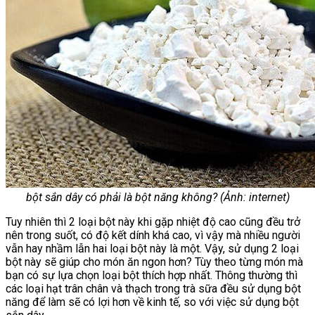
bột sắn dây có phải là bột năng không? (Ảnh: internet)
Tuy nhiên thì 2 loại bột này khi gặp nhiệt độ cao cũng đều trở
nên trong suốt, có độ kết dính khá cao, vì vậy mà nhiều người
vẫn hay nhầm lẫn hai loại bột này là một. Vậy, sử dụng 2 loại
bột này sẽ giúp cho món ăn ngon hơn? Tùy theo từng món mà
bạn có sự lựa chọn loại bột thích hợp nhất. Thông thường thì
các loại hạt trân chân và thạch trong trà sữa đều sử dụng bột
năng để làm sẽ có lợi hơn về kinh tế, so với việc sử dụng bột