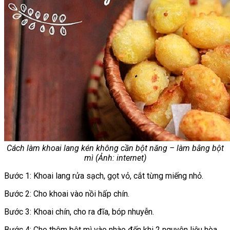
Cách làm khoai lang kén không cần bột năng – làm bằng bột
mì (Ảnh: internet)
Bước 1: Khoai lang rửa sạch, gọt vỏ, cắt từng miếng nhỏ.
Bước 2: Cho khoai vào nồi hấp chín.
Bước 3: Khoai chín, cho ra đĩa, bóp nhuyễn.
Bước 4: Cho thêm bột mì vào nhào đến khi 2 nguyên liệu hòa