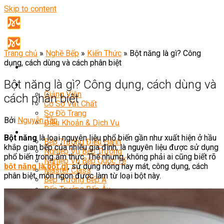
Skip to content
Trang chủ
»
Nghề Bếp
»
Kiến Thức
»
Bột năng là gì? Công
dụng, cách dùng và cách phân biệt
Bột năng là gì? Công dụng, cách dùng và
Giới Thiệu
Giảng Viên
cách phân biệt
Cơ Sở Vật Chất
Sơ Đồ Trang
Bởi
Nguyễn Tân
Điều Khoản & Dịch Vụ
Khóa Học
Bột năng
là loại nguyên liệu phổ biến gần như xuất hiện ở hầu
Bếp Trưởng Điều Hành
khắp gian bếp của nhiều gia đình, là nguyên liệu được sử dụng
Nghiệp Vụ Bếp Trưởng
phổ biến trong ẩm thực. Thế nhưng, không phải ai cũng biết rõ
Nghiệp Vụ Bếp Quốc Tế
bột năng là bột gì
, sử dụng nóng hay mát, công dụng, cách
Master Class
phân biệt, món ngon được làm từ loại bột này.
Bếp Trưởng Bếp Á
Bếp Trưởng Bếp Âu
Bếp Trưởng Bếp Nhật
Bếp Trưởng Bếp Việt
Bếp Trưởng Bếp Hoa