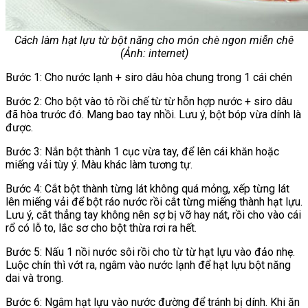
Cách làm hạt lựu từ bột năng cho món chè ngon miễn chê
(Ảnh: internet)
Bước 1: Cho nước lạnh + siro dâu hòa chung trong 1 cái chén
Bước 2: Cho bột vào tô rồi chế từ từ hỗn hợp nước + siro dâu
đã hòa trước đó. Mang bao tay nhồi. Lưu ý, bột bóp vừa dính là
được.
Bước 3: Nắn bột thành 1 cục vừa tay, để lên cái khăn hoặc
miếng vải tùy ý. Màu khác làm tương tự.
Bước 4: Cắt bột thành từng lát không quá mỏng, xếp từng lát
lên miếng vải để bột ráo nước rồi cắt từng miếng thành hạt lựu.
Lưu ý, cắt thẳng tay không nên sợ bị vỡ hay nát, rồi cho vào cái
rổ có lỗ to, lắc sơ cho bột thừa rơi ra hết.
Bước 5: Nấu 1 nồi nước sôi rồi cho từ từ hạt lựu vào đảo nhẹ.
Luộc chín thì vớt ra, ngâm vào nước lạnh để hạt lựu bột năng
dai và trong.
Bước 6: Ngâm hạt lựu vào nước đường để tránh bị dính. Khi ăn