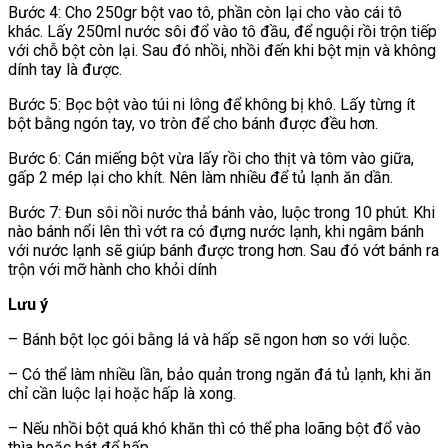
Bước 4: Cho 250gr bột vao tô, phần còn lại cho vào cái tô
khác. Lấy 250ml nước sôi đổ vào tô đầu, để nguội rồi trộn tiếp
với chỗ bột còn lại. Sau đó nhồi, nhồi đến khi bột mịn và không
dính tay là được.
Bước 5: Bọc bột vào túi ni lông để không bị khô. Lấy từng ít
bột bằng ngón tay, vo tròn để cho bánh được đều hơn.
Bước 6: Cán miếng bột vừa lấy rồi cho thịt và tôm vào giữa,
gấp 2 mép lại cho khít. Nên làm nhiều để tủ lạnh ăn dần.
Bước 7: Đun sôi nồi nước thả bánh vào, luộc trong 10 phút. Khi
nào bánh nổi lên thì vớt ra có đựng nước lạnh, khi ngâm bánh
với nước lạnh sẽ giúp bánh được trong hơn. Sau đó vớt bánh ra
trộn với mỡ hành cho khỏi dính
Lưu ý
– Bánh bột lọc gói bằng lá và hấp sẽ ngon hơn so với luộc.
– Có thể làm nhiều lần, bảo quản trong ngăn đá tủ lạnh, khi ăn
chỉ cần luộc lại hoặc hấp là xong.
– Nếu nhồi bột quá khó khăn thì có thể pha loãng bột đổ vào
thìa hoặc bát để hấp.