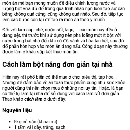
món ăn mà bạn mong muốn để điều chỉnh lượng nước và
lượng bột vừa đủ để trong quá trình nhào nặn luôn tạo sự cân
bằng không quá cứng, cũng không quá nhão. Sau đó, tiếp tục
làm các bước còn lại để tạo ra món ăn theo ý muốn.
Đối với làm súp, chè, nước sốt, lagu, … các món này đều ở
dạng sệt, thì trước khi sử dụng nên pha loãng một ít bột với
nước trong bát nhỏ đến khi có độ sánh và hòa tan hết, sau đó
đổ phần hỗn hợp vào món ăn đang nấu. Công đoạn này thường
được làm ở khâu sắp kết thúc món ăn.
Cách làm bột năng đơn giản tại nhà
Hiện nay rất phổ biến có thể mua ở chợ, siêu thị, tạp hóa …
Nhưng để đảm bảo về an toàn thực phẩm cũng như sức khỏe
người dùng thì nên chọn mua ở những nơi uy tín. Hoặc, là bạn
có thể tự làm tại nhà để sử dụng với cách làm rất đơn giản.
Thao khảo
cách làm
ở dưới đây:
Nguyên liệu
5kg củ sắn (khoai mì)
1 tấm vải dày, trắng, sạch