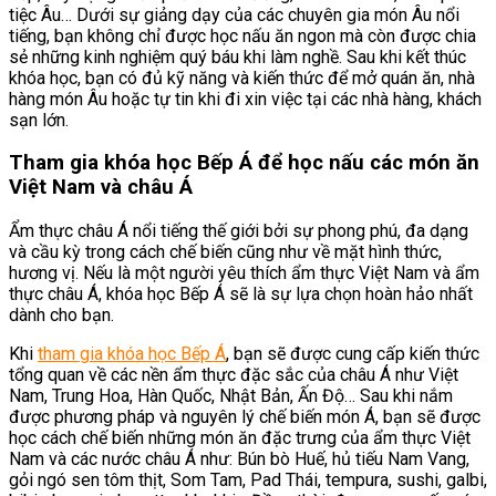
tiệc Âu… Dưới sự giảng dạy của các chuyên gia món Âu nổi
tiếng, bạn không chỉ được học nấu ăn ngon mà còn được chia
sẻ những kinh nghiệm quý báu khi làm nghề. Sau khi kết thúc
khóa học, bạn có đủ kỹ năng và kiến thức để mở quán ăn, nhà
hàng món Âu hoặc tự tin khi đi xin việc tại các nhà hàng, khách
sạn lớn.
Tham gia khóa học Bếp Á để học nấu các món ăn
Việt Nam và châu Á
Ẩm thực châu Á nổi tiếng thế giới bởi sự phong phú, đa dạng
và cầu kỳ trong cách chế biến cũng như về mặt hình thức,
hương vị. Nếu là một người yêu thích ẩm thực Việt Nam và ẩm
thực châu Á, khóa học Bếp Á sẽ là sự lựa chọn hoàn hảo nhất
dành cho bạn.
Khi
tham gia khóa học Bếp Á
, bạn sẽ được cung cấp kiến thức
tổng quan về các nền ẩm thực đặc sắc của châu Á như Việt
Nam, Trung Hoa, Hàn Quốc, Nhật Bản, Ấn Độ… Sau khi nắm
được phương pháp và nguyên lý chế biến món Á, bạn sẽ được
học cách chế biến những món ăn đặc trưng của ẩm thực Việt
Nam và các nước châu Á như: Bún bò Huế, hủ tiếu Nam Vang,
gỏi ngó sen tôm thịt, Som Tam, Pad Thái, tempura, sushi, galbi,