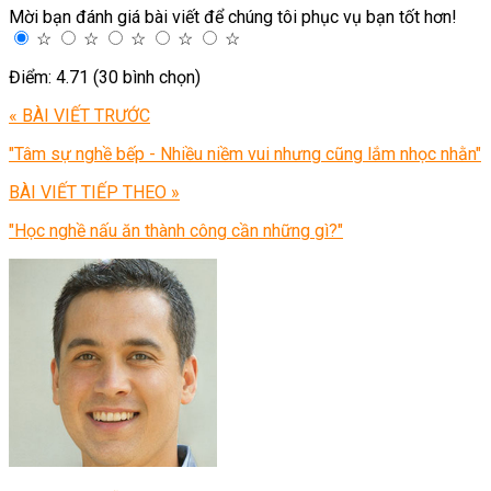
Mời bạn đánh giá bài viết để chúng tôi phục vụ bạn tốt hơn!
☆
☆
☆
☆
☆
Điểm: 4.71 (30 bình chọn)
« BÀI VIẾT TRƯỚC
"Tâm sự nghề bếp - Nhiều niềm vui nhưng cũng lắm nhọc nhằn"
BÀI VIẾT TIẾP THEO »
"Học nghề nấu ăn thành công cần những gì?"