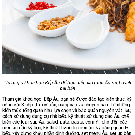
Chè Bưởi
Món Ngon Mỗi Ngày
Tin Tức
Ẩm Thực Việt Nam
Định Hướng Nghề Nghiệp
Tổng Hợp
Tham gia khóa học Bếp Âu để học nấu các món Âu một cách
bài bản
Tham gia khóa học Bếp Âu, bạn sẽ được đào tạo kiến thức, kỹ
năng với 3 cấp độ: cơ bản, nâng cao và chuyên sâu. Từ những
kiến thức tổng quan như lựa chọn và bảo quản nguyên vật liệu;
cách sử dụng dụng cụ nhà bếp; kỹ thuật sử dụng dao Âu; chế
biến các loại sup Âu, salad, pate, pasta, cơm Ý… cho đến các
món ăn cầu kỳ hơn; kỹ thuật trang trí món ăn, kỹ năng quản lý
bếp, xây dựng khẩu phần dinh dưỡng, set menu Âu, set up bàn