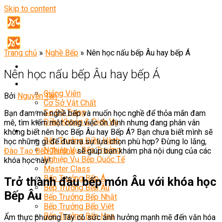
Skip to content
Trang chủ
»
Nghề Bếp
»
Nên học nấu bếp Âu hay bếp Á
Nên học nấu bếp Âu hay bếp Á
Giới Thiệu
Giảng Viên
Bởi
Nguyễn Tân
Cơ Sở Vật Chất
Sơ Đồ Trang
Bạn đam mê nghề bếp và muốn học nghề để thỏa mãn đam
Điều Khoản & Dịch Vụ
mê, tìm kiếm một công việc ổn định nhưng đang phân vân
Khóa Học
không biết nên học Bếp Âu hay Bếp Á? Bạn chưa biết mình sẽ
Bếp Trưởng Điều Hành
học những gì để đưa ra sự lựa chọn phù hợp? Đừng lo lắng,
Nghiệp Vụ Bếp Trưởng
Đào Tạo Bếp Trưởng
sẽ giúp bạn khám phá nội dung của các
Nghiệp Vụ Bếp Quốc Tế
khóa học này!
Master Class
Bếp Trưởng Bếp Á
Trở thành đầu bếp món Âu với khóa học
Bếp Trưởng Bếp Âu
Bếp Âu
Bếp Trưởng Bếp Nhật
Bếp Trưởng Bếp Việt
Bếp Trưởng Bếp Hoa
Ẩm thực phương Tây có sức ảnh hưởng mạnh mẽ đến văn hóa