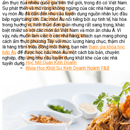
Nghiệp Vụ Bếp Hàn
ẩm thực của nhiều quốc gia trên thế giới, trong đó có Việt Nam.
Nghiệp Vụ Bếp Thái
Sự phát triển và mở rộng không ngừng của các nhà hàng phục
Nghiệp Vụ Quản Lý Bếp
vụ món Âu đã dẫn đến nhu cầu tuyển dụng nguồn nhân lực đầu
Nghiệp Vụ Bếp Phụ
bếp ngày càng lớn. Các món Âu nổi tiếng bởi sự tinh tế, hài hòa
Khóa Học Eat Clean
trong hương vị, hình thức đơn giản nhưng rất sang trọng, khác
Khóa Học Food Stylist
biệt nhiều so với các món ăn Việt Nam và món ăn châu Á. Vì
Khởi Sự Kinh Doanh Nhà Hàng
vậy, nếu muốn làm việc ở các nhà hàng, khách sạn mang phong
Nghiệp Vụ Bếp Chay
cách ẩm thực phương Tây với mức lương hàng chục, thậm chí
Điểm Tâm Hồng Kông
là hàng trăm triệu đồng mỗi tháng, bạn nên
tham gia khóa học
Học Cắt Tỉa Rau Củ Quả
bếp Âu
để được học nấu món Âu một cách bài bản, chuyên
Học Nấu Ăn Gia Đình
nghiệp, đáp ứng nhu cầu tuyển dụng khắt khe của các nhà
Học Mở Quán Kinh Doanh
tuyển dụng.
Khóa Học Khởi Sự Kinh Doanh Ngành F&B
Bí Quyết Kinh Doanh Và Vận Hành Mô Hình Ẩm
Thực
Khai Giảng
Mẹo Nấu Ăn
Nghề Bếp
Kiến Thức
Học Nấu Chè
Chè Hạt Sen
Chè Chuối
Chè Bắp
Chè Đậu