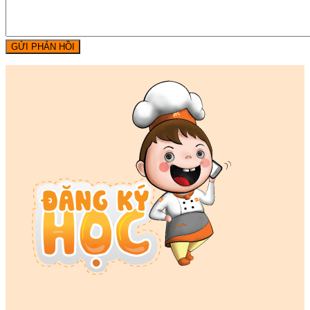
GỬI PHẢN HỒI