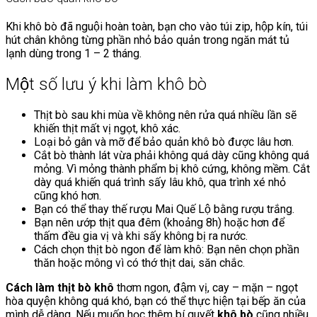
Khi khô bò đã nguội hoàn toàn, bạn cho vào túi zip, hộp kín, túi
hút chân không từng phần nhỏ bảo quản trong ngăn mát tủ
lạnh dùng trong 1 – 2 tháng.
Một số lưu ý khi làm khô bò
Thịt bò sau khi mùa về không nên rửa quá nhiều lần sẽ
khiến thịt mất vị ngọt, khô xác.
Loại bỏ gân và mỡ để bảo quản khô bò được lâu hơn.
Cắt bò thành lát vừa phải không quá dày cũng không quá
mỏng. Vì mỏng thành phẩm bị khô cứng, không mềm. Cắt
dày quá khiến quá trình sấy lâu khô, qua trình xé nhỏ
cũng khó hơn.
Bạn có thể thay thế rượu Mai Quế Lộ bằng rượu trắng.
Bạn nên ướp thịt qua đêm (khoảng 8h) hoặc hơn để
thấm đều gia vị và khi sấy không bị ra nước.
Cách chọn thịt bò ngon để làm khô: Bạn nên chọn phần
thăn hoặc mông vì có thớ thịt dai, săn chắc.
Cách làm thịt bò khô
thơm ngon, đậm vị, cay – mặn – ngọt
hòa quyện không quá khó, bạn có thể thực hiện tại bếp ăn của
mình dễ dàng. Nếu muốn học thêm bí quyết
khô bò
cũng nhiều