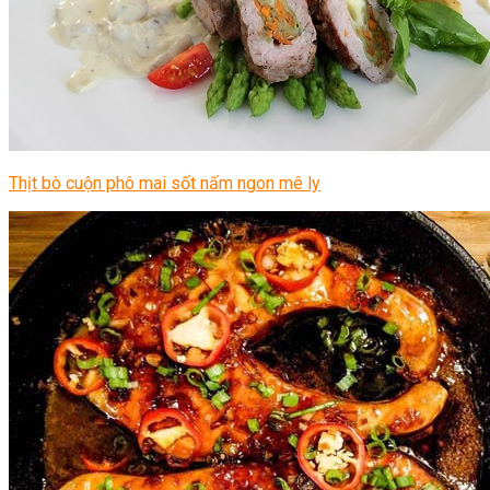
Thịt bò cuộn phô mai sốt nấm ngon mê ly