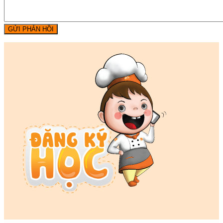
GỬI PHẢN HỒI