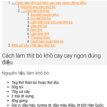
Cách làm thịt bò khô cay cay ngon đúng điệu
Nguyên liệu làm khô bò
Cách làm khô bò
Sơ chế nguyên liệu
Sơ chế thịt bò
Làm hỗn hợp xốt ướp thịt bò
Ướp thịt bò
Rim thịt
Làm khô thịt
Thưởng thức
Cách bảo quản khô bò
Một số lưu ý khi làm khô bò
Cách làm thịt bò khô cay cay ngon đúng
điệu
Nguyên liệu làm khô bò
1kg thịt thăn bò hoặc thịt đùi
50g tỏi
70g sả cây
2 trái ớt sừng
40g gừng
Gia vị: dầu hào, tương ớt, dầu màu điều, ớt bột Hàn Quốc,