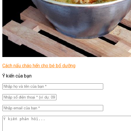
Cách nấu cháo hến cho bé bổ dưỡng
Ý kiến của bạn