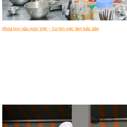
Khóa học nấu món Việt – Cơ hội việc làm hấp dẫn