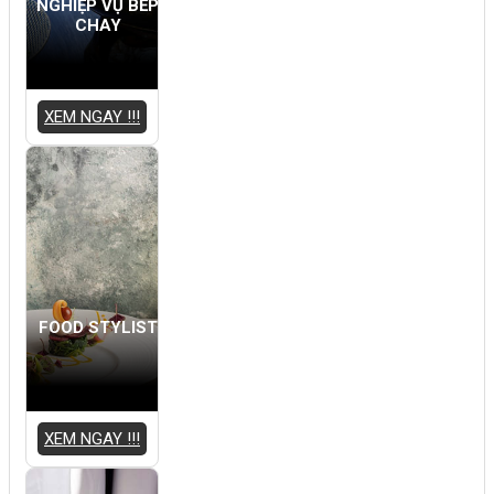
NGHIỆP VỤ BẾP
CHAY
XEM NGAY !!!
FOOD STYLIST
XEM NGAY !!!