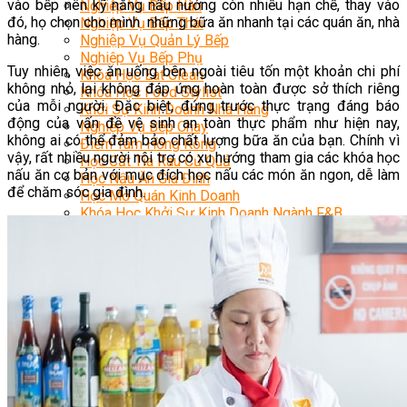
vào bếp nên kỹ năng nấu nướng còn nhiều hạn chế, thay vào
Nghiệp Vụ Bếp Hàn
đó, họ chọn cho mình những bữa ăn nhanh tại các quán ăn, nhà
Nghiệp Vụ Bếp Thái
hàng.
Nghiệp Vụ Quản Lý Bếp
Nghiệp Vụ Bếp Phụ
Tuy nhiên, việc ăn uống bên ngoài tiêu tốn một khoản chi phí
Khóa Học Eat Clean
không nhỏ, lại không đáp ứng hoàn toàn được sở thích riêng
Khóa Học Food Stylist
của mỗi người. Đặc biệt, đứng trước thực trạng đáng báo
Khởi Sự Kinh Doanh Nhà Hàng
động của vấn đề vệ sinh an toàn thực phẩm như hiện nay,
Nghiệp Vụ Bếp Chay
không ai có thể đảm bảo chất lượng bữa ăn của bạn. Chính vì
Điểm Tâm Hồng Kông
vậy, rất nhiều người nội trợ có xu hướng tham gia các khóa học
Học Cắt Tỉa Rau Củ Quả
nấu ăn cơ bản với mục đích học nấu các món ăn ngon, dễ làm
Học Nấu Ăn Gia Đình
để chăm sóc gia đình.
Học Mở Quán Kinh Doanh
Khóa Học Khởi Sự Kinh Doanh Ngành F&B
Bí Quyết Kinh Doanh Và Vận Hành Mô Hình Ẩm
Thực
Khai Giảng
Mẹo Nấu Ăn
Nghề Bếp
Kiến Thức
Học Nấu Chè
Chè Hạt Sen
Chè Chuối
Chè Bắp
Chè Đậu