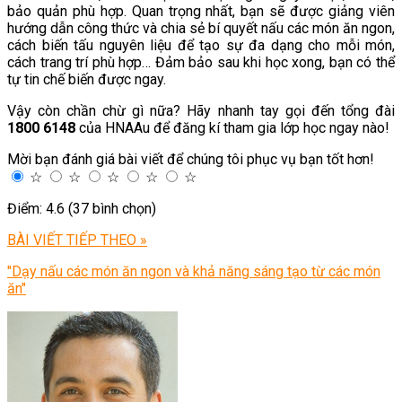
bảo quản phù hợp. Quan trọng nhất, bạn sẽ được giảng viên
hướng dẫn công thức và chia sẻ bí quyết nấu các món ăn ngon,
cách biến tấu nguyên liệu để tạo sự đa dạng cho mỗi món,
cách trang trí phù hợp… Đảm bảo sau khi học xong, bạn có thể
tự tin chế biến được ngay.
Vậy còn chần chừ gì nữa? Hãy nhanh tay gọi đến tổng đài
1800 6148
của HNAAu để đăng kí tham gia lớp học ngay nào!
Mời bạn đánh giá bài viết để chúng tôi phục vụ bạn tốt hơn!
☆
☆
☆
☆
☆
Điểm: 4.6 (37 bình chọn)
BÀI VIẾT TIẾP THEO »
"Dạy nấu các món ăn ngon và khả năng sáng tạo từ các món
ăn"