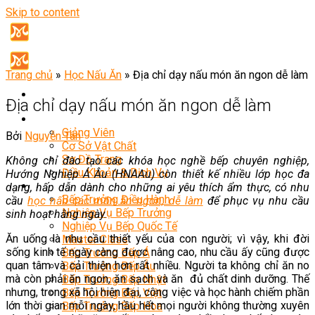
Skip to content
Trang chủ
»
Học Nấu Ăn
»
Địa chỉ dạy nấu món ăn ngon dễ làm
Địa chỉ dạy nấu món ăn ngon dễ làm
Giới Thiệu
Giảng Viên
Bởi
Nguyễn Tân
Cơ Sở Vật Chất
Sơ Đồ Trang
Không chỉ đào tạo các khóa học nghề bếp chuyên nghiệp,
Điều Khoản & Dịch Vụ
Hướng Nghiệp Á Âu (HNAAu) còn thiết kế nhiều lớp học đa
Khóa Học
dạng, hấp dẫn dành cho những ai yêu thích ẩm thực, có nhu
Bếp Trưởng Điều Hành
cầu
học nấu các món ăn ngon, dễ làm
để phục vụ nhu cầu
Nghiệp Vụ Bếp Trưởng
sinh hoạt hằng ngày.
Nghiệp Vụ Bếp Quốc Tế
Ăn uống là nhu cầu thiết yếu của con người; vì vậy, khi đời
Master Class
sống kinh tế ngày càng được nâng cao, nhu cầu ấy cũng được
Bếp Trưởng Bếp Á
quan tâm và cải thiện hơn rất nhiều. Người ta không chỉ ăn no
Bếp Trưởng Bếp Âu
mà còn phải ăn ngon, ăn sạch và ăn đủ chất dinh dưỡng. Thế
Bếp Trưởng Bếp Nhật
nhưng, trong xã hội hiện đại, công việc và học hành chiếm phần
Bếp Trưởng Bếp Việt
lớn thời gian mỗi ngày, hầu hết mọi người không thường xuyên
Bếp Trưởng Bếp Hoa