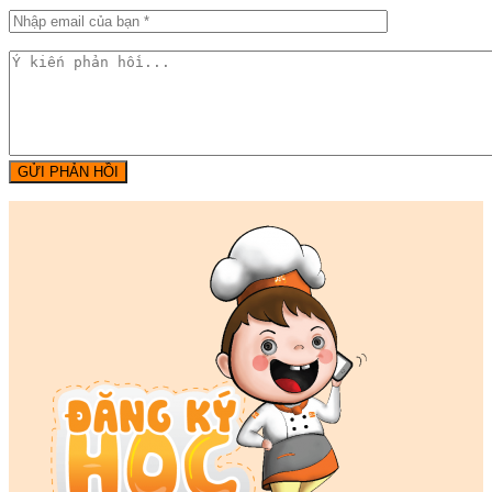
GỬI PHẢN HỒI