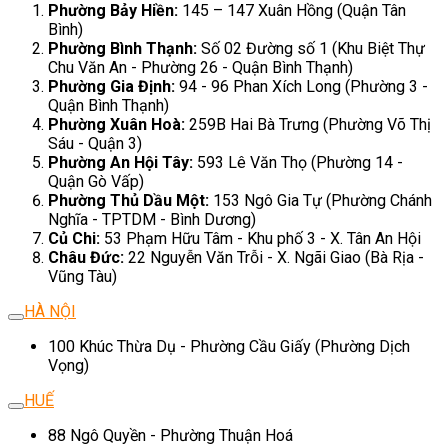
Phường Bảy Hiền:
145 – 147 Xuân Hồng (Quận Tân
Bình)
Phường Bình Thạnh:
Số 02 Đường số 1 (Khu Biệt Thự
Chu Văn An - Phường 26 - Quận Bình Thạnh)
Phường Gia Định:
94 - 96 Phan Xích Long (Phường 3 -
Quận Bình Thạnh)
Phường Xuân Hoà:
259B Hai Bà Trưng (Phường Võ Thị
Sáu - Quận 3)
Phường An Hội Tây:
593 Lê Văn Thọ (Phường 14 -
Quận Gò Vấp)
Phường Thủ Dầu Một:
153 Ngô Gia Tự (Phường Chánh
Nghĩa - TPTDM - Bình Dương)
Củ Chi:
53 Phạm Hữu Tâm - Khu phố 3 - X. Tân An Hội
Châu Đức:
22 Nguyễn Văn Trỗi - X. Ngãi Giao (Bà Rịa -
Vũng Tàu)
HÀ NỘI
100 Khúc Thừa Dụ - Phường Cầu Giấy (Phường Dịch
Vọng)
HUẾ
88 Ngô Quyền - Phường Thuận Hoá