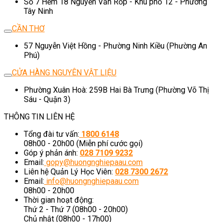
Số 7 Hẻm 18 Nguyễn Văn Rốp - Khu phố 12 - Phường
Tây Ninh
CẦN THƠ
57 Nguyễn Việt Hồng - Phường Ninh Kiều (Phường An
Phú)
CỬA HÀNG NGUYÊN VẬT LIỆU
Phường Xuân Hoà: 259B Hai Bà Trưng (Phường Võ Thị
Sáu - Quận 3)
THÔNG TIN LIÊN HỆ
Tổng đài tư vấn:
1800 6148
08h00 - 20h00 (Miễn phí cước gọi)
Góp ý phản ánh:
028 7109 9232
Email:
gopy@huongnghiepaau.com
Liên hệ Quản Lý Học Viên:
028 7300 2672
Email:
info@huongnghiepaau.com
08h00 - 20h00
Thời gian hoạt động:
Thứ 2 - Thứ 7 (08h00 - 20h00)
Chủ nhật (08h00 - 17h00)