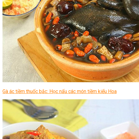
Gà ác tiềm thuốc bắc: Học nấu các món tiềm kiểu Hoa