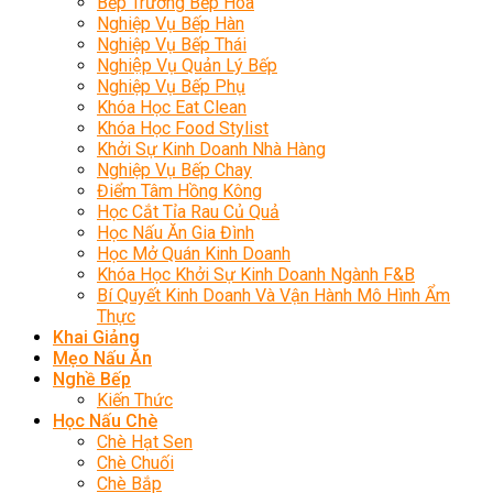
Bếp Trưởng Bếp Hoa
Nghiệp Vụ Bếp Hàn
Nghiệp Vụ Bếp Thái
Nghiệp Vụ Quản Lý Bếp
Nghiệp Vụ Bếp Phụ
Khóa Học Eat Clean
Khóa Học Food Stylist
Khởi Sự Kinh Doanh Nhà Hàng
Nghiệp Vụ Bếp Chay
Điểm Tâm Hồng Kông
Học Cắt Tỉa Rau Củ Quả
Học Nấu Ăn Gia Đình
Học Mở Quán Kinh Doanh
Khóa Học Khởi Sự Kinh Doanh Ngành F&B
Bí Quyết Kinh Doanh Và Vận Hành Mô Hình Ẩm
Thực
Khai Giảng
Mẹo Nấu Ăn
Nghề Bếp
Kiến Thức
Học Nấu Chè
Chè Hạt Sen
Chè Chuối
Chè Bắp