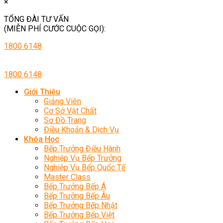
×
TỔNG ĐÀI TƯ VẤN
(MIỄN PHÍ CƯỚC CUỘC GỌI):
1800 6148
1800 6148
Giới Thiệu
Giảng Viên
Cơ Sở Vật Chất
Sơ Đồ Trang
Điều Khoản & Dịch Vụ
Khóa Học
Bếp Trưởng Điều Hành
Nghiệp Vụ Bếp Trưởng
Nghiệp Vụ Bếp Quốc Tế
Master Class
Bếp Trưởng Bếp Á
Bếp Trưởng Bếp Âu
Bếp Trưởng Bếp Nhật
Bếp Trưởng Bếp Việt