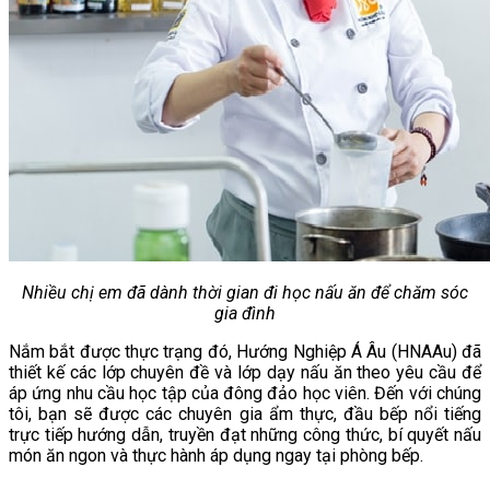
Chè Bưởi
Món Ngon Mỗi Ngày
Tin Tức
Ẩm Thực Việt Nam
Định Hướng Nghề Nghiệp
Tổng Hợp
Nhiều chị em đã dành thời gian đi học nấu ăn để chăm sóc
gia đình
Nắm bắt được thực trạng đó, Hướng Nghiệp Á Âu (HNAAu) đã
thiết kế các lớp chuyên đề và lớp dạy nấu ăn theo yêu cầu để
áp ứng nhu cầu học tập của đông đảo học viên. Đến với chúng
tôi, bạn sẽ được các chuyên gia ẩm thực, đầu bếp nổi tiếng
trực tiếp hướng dẫn, truyền đạt những công thức, bí quyết nấu
món ăn ngon và thực hành áp dụng ngay tại phòng bếp.