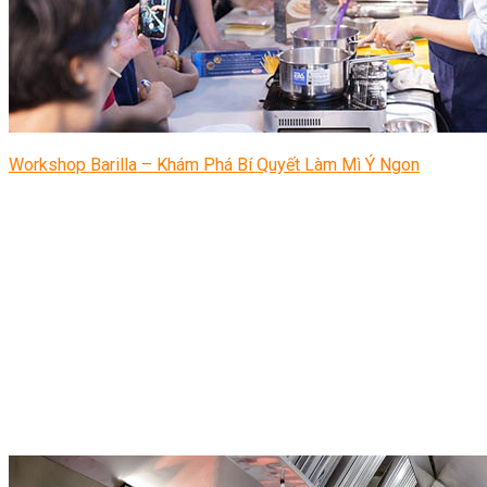
Workshop Barilla – Khám Phá Bí Quyết Làm Mì Ý Ngon