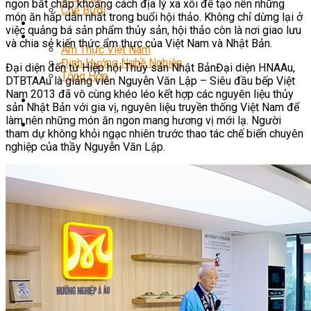
ngon bất chấp khoảng cách địa lý xa xôi để tạo nên những
Chè Bưởi
món ăn hấp dẫn nhất trong buổi hội thảo. Không chỉ dừng lại ở
Món Ngon Mỗi Ngày
việc quảng bá sản phẩm thủy sản, hội thảo còn là nơi giao lưu
Tin Tức
và chia sẻ kiến thức ẩm thực của Việt Nam và Nhật Bản.
Ẩm Thực Việt Nam
Định Hướng Nghề Nghiệp
Đại diện đến từ Hiệp hội Thủy sản Nhật BảnĐại diện HNAAu,
Tổng Hợp
DTBTAAu là giảng viên Nguyễn Văn Lập – Siêu đầu bếp Việt
Nam 2013 đã vô cùng khéo léo kết hợp các nguyên liệu thủy
sản Nhật Bản với gia vị, nguyên liệu truyền thống Việt Nam để
làm nên những món ăn ngon mang hương vị mới lạ. Người
tham dự không khỏi ngạc nhiên trước thao tác chế biến chuyên
nghiệp của thầy Nguyễn Văn Lập.