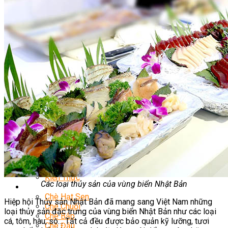
Nghiệp Vụ Bếp Hàn
Nghiệp Vụ Bếp Thái
Nghiệp Vụ Quản Lý Bếp
Nghiệp Vụ Bếp Phụ
Khóa Học Eat Clean
Khóa Học Food Stylist
Khởi Sự Kinh Doanh Nhà Hàng
Nghiệp Vụ Bếp Chay
Điểm Tâm Hồng Kông
Học Cắt Tỉa Rau Củ Quả
Học Nấu Ăn Gia Đình
Học Mở Quán Kinh Doanh
Khóa Học Khởi Sự Kinh Doanh Ngành F&B
Bí Quyết Kinh Doanh Và Vận Hành Mô Hình Ẩm
Thực
Khai Giảng
Mẹo Nấu Ăn
Nghề Bếp
Kiến Thức
Các loại thủy sản của vùng biển Nhật Bản
Học Nấu Chè
Chè Hạt Sen
Hiệp hội Thủy sản Nhật Bản đã mang sang Việt Nam những
Chè Chuối
loại thủy sản đặc trưng của vùng biển Nhật Bản như các loại
Chè Bắp
cá, tôm, hàu, sò… Tất cả đều được bảo quản kỹ lưỡng, tươi
Chè Đậu