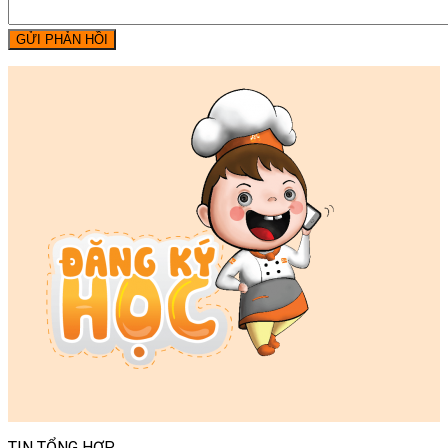
GỬI PHẢN HỒI
TIN TỔNG HỢP