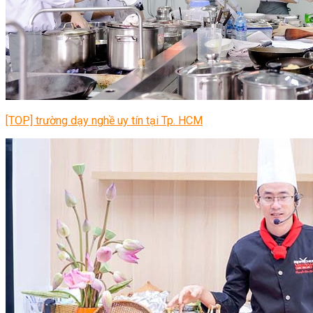
[TOP] trường dạy nghề uy tín tại Tp. HCM