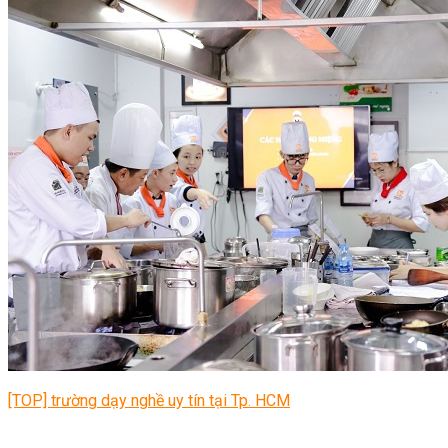
[TOP] trường dạy nghề uy tín tại Tp. HCM