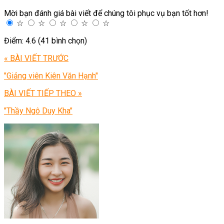
Mời bạn đánh giá bài viết để chúng tôi phục vụ bạn tốt hơn!
☆
☆
☆
☆
☆
Điểm: 4.6 (41 bình chọn)
« BÀI VIẾT TRƯỚC
"Giảng viên Kiên Văn Hạnh"
BÀI VIẾT TIẾP THEO »
"Thầy Ngô Duy Kha"