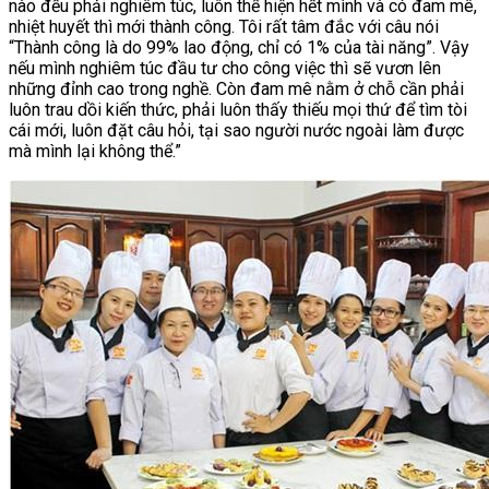
nào đều phải nghiêm túc, luôn thể hiện hết mình và có đam mê,
nhiệt huyết thì mới thành công. Tôi rất tâm đắc với câu nói
“Thành công là do 99% lao động, chỉ có 1% của tài năng”. Vậy
nếu mình nghiêm túc đầu tư cho công việc thì sẽ vươn lên
những đỉnh cao trong nghề. Còn đam mê nằm ở chỗ cần phải
luôn trau dồi kiến thức, phải luôn thấy thiếu mọi thứ để tìm tòi
cái mới, luôn đặt câu hỏi, tại sao người nước ngoài làm được
mà mình lại không thể.”