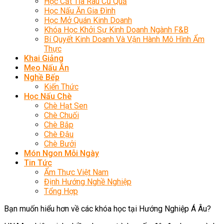
Học Cắt Tỉa Rau Củ Quả
Học Nấu Ăn Gia Đình
Học Mở Quán Kinh Doanh
Khóa Học Khởi Sự Kinh Doanh Ngành F&B
Bí Quyết Kinh Doanh Và Vận Hành Mô Hình Ẩm
Thực
Khai Giảng
Mẹo Nấu Ăn
Nghề Bếp
Kiến Thức
Học Nấu Chè
Chè Hạt Sen
Chè Chuối
Chè Bắp
Chè Đậu
Chè Bưởi
Món Ngon Mỗi Ngày
Tin Tức
Ẩm Thực Việt Nam
Định Hướng Nghề Nghiệp
Tổng Hợp
Bạn muốn hiểu hơn về các khóa học tại Hướng Nghiệp Á Âu?