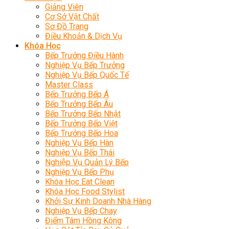
Giảng Viên
Cơ Sở Vật Chất
Sơ Đồ Trang
Điều Khoản & Dịch Vụ
Khóa Học
Bếp Trưởng Điều Hành
Nghiệp Vụ Bếp Trưởng
Nghiệp Vụ Bếp Quốc Tế
Master Class
Bếp Trưởng Bếp Á
Bếp Trưởng Bếp Âu
Bếp Trưởng Bếp Nhật
Bếp Trưởng Bếp Việt
Bếp Trưởng Bếp Hoa
Nghiệp Vụ Bếp Hàn
Nghiệp Vụ Bếp Thái
Nghiệp Vụ Quản Lý Bếp
Nghiệp Vụ Bếp Phụ
Khóa Học Eat Clean
Khóa Học Food Stylist
Khởi Sự Kinh Doanh Nhà Hàng
Nghiệp Vụ Bếp Chay
Điểm Tâm Hồng Kông