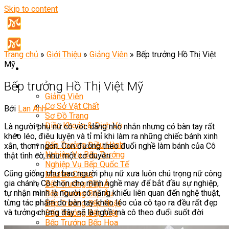
Skip to content
Trang chủ
»
Giới Thiệu
»
Giảng Viên
»
Bếp trưởng Hồ Thị Việt
Mỹ
Bếp trưởng Hồ Thị Việt Mỹ
Giới Thiệu
Giảng Viên
Cơ Sở Vật Chất
Bởi
Lan Anh
Sơ Đồ Trang
Điều Khoản & Dịch Vụ
Là người phụ nữ có vóc dáng nhỏ nhắn nhưng có bàn tay rất
Khóa Học
khéo léo, điêu luyện và tỉ mỉ khi làm ra những chiếc bánh xinh
Bếp Trưởng Điều Hành
xắn, thơm ngon. Con đường theo đuổi nghề làm bánh của Cô
Nghiệp Vụ Bếp Trưởng
thật tình cờ, như một cơ duyên.
Nghiệp Vụ Bếp Quốc Tế
Cũng giống như bao người phụ nữ xưa luôn chú trọng nữ công
Master Class
gia chánh, Cô chọn cho mình nghề may để bắt đầu sự nghiệp,
Bếp Trưởng Bếp Á
tự nhận mình là người có năng khiếu liên quan đến nghệ thuật,
Bếp Trưởng Bếp Âu
từng tác phẩm do bàn tay khéo léo của cô tạo ra đều rất đẹp
Bếp Trưởng Bếp Nhật
và tưởng chừng đây sẽ là nghề mà cô theo đuổi suốt đời
Bếp Trưởng Bếp Việt
Bếp Trưởng Bếp Hoa