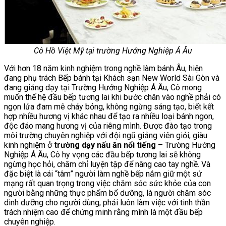
Cô Hồ Việt Mỹ tại trường Hướng Nghiệp Á Âu
Với hơn 18 năm kinh nghiệm trong nghề làm bánh Âu, hiện
đang phụ trách Bếp bánh tại Khách sạn New World Sài Gòn và
đang giảng dạy tại Trường Hướng Nghiệp Á Âu, Cô mong
muốn thế hệ đầu bếp tương lai khi bước chân vào nghề phải có
ngọn lửa đam mê cháy bỏng, không ngừng sáng tạo, biết kết
hợp nhiều hương vị khác nhau để tạo ra nhiều loại bánh ngon,
độc đáo mang hương vị của riêng mình. Được đào tạo trong
môi trường chuyên nghiệp với đội ngũ giảng viên giỏi, giàu
kinh nghiệm ở
trường dạy nấu ăn nổi tiếng
– Trường Hướng
Nghiệp Á Âu, Cô hy vọng các đầu bếp tương lai sẽ không
ngừng học hỏi, chăm chỉ luyện tập để nâng cao tay nghề. Và
đặc biệt là cái “tâm” người làm nghề bếp nắm giữ một sứ
mạng rất quan trọng trong việc chăm sóc sức khỏe của con
người bằng những thực phẩm bổ dưỡng, là người chăm sóc
dinh dưỡng cho người dùng, phải luôn làm việc với tinh thần
trách nhiệm cao để chứng minh rằng mình là một đầu bếp
chuyên nghiệp.