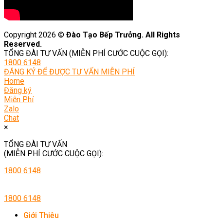
Copyright 2026 ©
Đào Tạo Bếp Trưởng. All Rights
Reserved.
TỔNG ĐÀI TƯ VẤN (MIỄN PHÍ CƯỚC CUỘC GỌI):
1800 6148
ĐĂNG KÝ ĐỂ ĐƯỢC TƯ VẤN MIỄN PHÍ
Home
Đăng ký
Miễn Phí
Zalo
Chat
×
TỔNG ĐÀI TƯ VẤN
(MIỄN PHÍ CƯỚC CUỘC GỌI):
1800 6148
1800 6148
Giới Thiệu