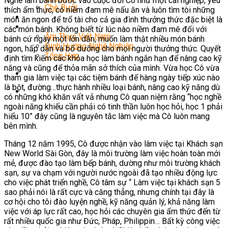
Nghề làm bánh bước vào cuộc đời Cô như một cái nghiệp, yêu
Chè Bưởi
thích ẩm thực, có niềm đam mê nấu ăn và luôn tìm tòi những
Món Ngon Mỗi Ngày
món ăn ngon để trổ tài cho cả gia đình thưởng thức đặc biệt là
Tin Tức
các món bánh. Không biết từ lúc nào niềm đam mê đối với
Ẩm Thực Việt Nam
bánh cứ ngày một lớn dần, muốn làm thật nhiều món bánh
Định Hướng Nghề Nghiệp
ngon, hấp dẫn và bổ dưỡng cho mọi người thưởng thức. Quyết
Tổng Hợp
định tìm kiếm các khóa học làm bánh ngắn hạn để nâng cao kỹ
năng và cũng để thỏa mãn sở thích của mình. Vừa học Cô vừa
tham gia làm việc tại các tiệm bánh để hàng ngày tiếp xúc nào
là bột, đường…thực hành nhiều loại bánh, nâng cao kỹ năng dù
có những khó khăn vất vả nhưng Cô quan niệm rằng “học nghề
ngoài năng khiếu cần phải có tinh thần luôn học hỏi, học 1 phải
hiểu 10” đây cũng là nguyên tắc làm việc mà Cô luôn mang
bên mình.
Tháng 12 năm 1995, Cô được nhận vào làm việc tại Khách sạn
New World Sài Gòn, đây là môi trường làm việc hoàn toàn mới
mẻ, được đào tạo làm bếp bánh, dường như môi trường khách
sạn, sự va chạm với người nước ngoài đã tạo nhiều động lực
cho việc phát triển nghề, Cô tâm sự “ Làm việc tại khách sạn 5
sao phải nói là rất cực và căng thẳng, nhưng chính tại đây là
cơ hội cho tôi đào luyện nghề, kỹ năng quản lý, khả năng làm
việc với áp lực rất cao, học hỏi các chuyên gia ẩm thức đến từ
rất nhiều quốc gia như Đức, Pháp, Philippin… Bất kỳ công việc