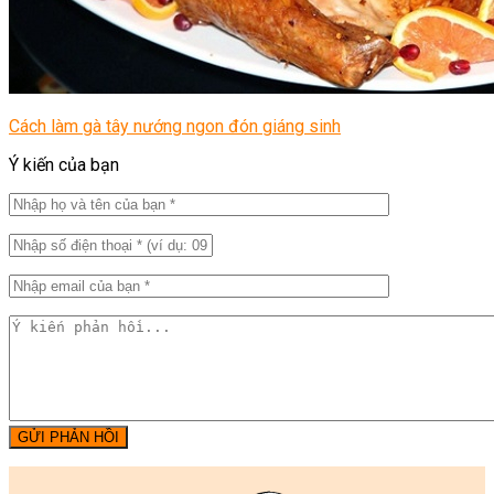
Cách làm gà tây nướng ngon đón giáng sinh
Ý kiến của bạn
GỬI PHẢN HỒI