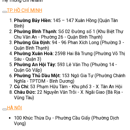
Hệ Thống Chi Nhánh
TP. HỒ CHÍ MINH
Phường Bảy Hiền:
145 – 147 Xuân Hồng (Quận Tân
Bình)
Phường Bình Thạnh:
Số 02 Đường số 1 (Khu Biệt Thự
Chu Văn An - Phường 26 - Quận Bình Thạnh)
Phường Gia Định:
94 - 96 Phan Xích Long (Phường 3 -
Quận Bình Thạnh)
Phường Xuân Hoà:
259B Hai Bà Trưng (Phường Võ Thị
Sáu - Quận 3)
Phường An Hội Tây:
593 Lê Văn Thọ (Phường 14 -
Quận Gò Vấp)
Phường Thủ Dầu Một:
153 Ngô Gia Tự (Phường Chánh
Nghĩa - TPTDM - Bình Dương)
Củ Chi:
53 Phạm Hữu Tâm - Khu phố 3 - X. Tân An Hội
Châu Đức:
22 Nguyễn Văn Trỗi - X. Ngãi Giao (Bà Rịa -
Vũng Tàu)
HÀ NỘI
100 Khúc Thừa Dụ - Phường Cầu Giấy (Phường Dịch
Vọng)