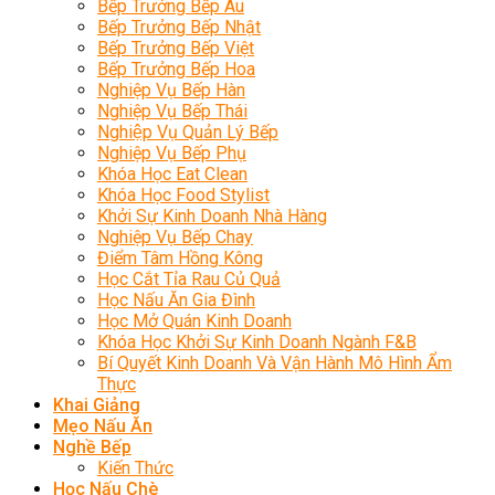
Bếp Trưởng Bếp Âu
Bếp Trưởng Bếp Nhật
Bếp Trưởng Bếp Việt
Bếp Trưởng Bếp Hoa
Nghiệp Vụ Bếp Hàn
Nghiệp Vụ Bếp Thái
Nghiệp Vụ Quản Lý Bếp
Nghiệp Vụ Bếp Phụ
Khóa Học Eat Clean
Khóa Học Food Stylist
Khởi Sự Kinh Doanh Nhà Hàng
Nghiệp Vụ Bếp Chay
Điểm Tâm Hồng Kông
Học Cắt Tỉa Rau Củ Quả
Học Nấu Ăn Gia Đình
Học Mở Quán Kinh Doanh
Khóa Học Khởi Sự Kinh Doanh Ngành F&B
Bí Quyết Kinh Doanh Và Vận Hành Mô Hình Ẩm
Thực
Khai Giảng
Mẹo Nấu Ăn
Nghề Bếp
Kiến Thức
Học Nấu Chè