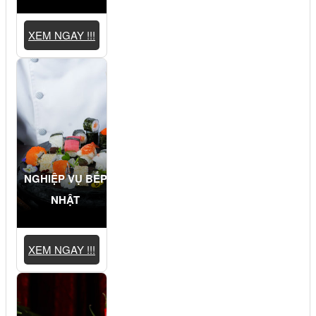
XEM NGAY !!!
NGHIỆP VỤ BẾP
NHẬT
XEM NGAY !!!