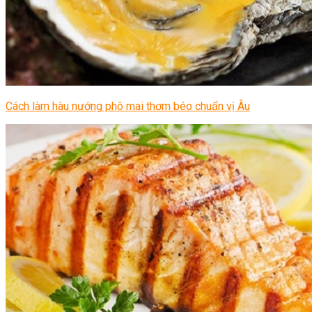
Cách làm hàu nướng phô mai thơm béo chuẩn vị Âu