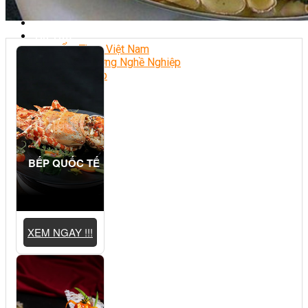
Chè Bưởi
Món Ngon Mỗi Ngày
Tin Tức
Ẩm Thực Việt Nam
Định Hướng Nghề Nghiệp
Tổng Hợp
BẾP QUỐC TẾ
XEM NGAY !!!