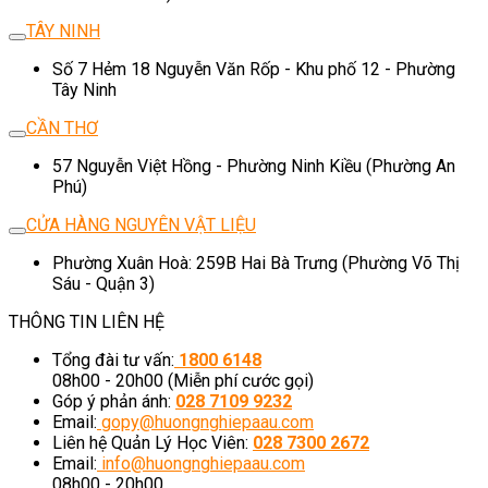
TÂY NINH
Số 7 Hẻm 18 Nguyễn Văn Rốp - Khu phố 12 - Phường
Tây Ninh
CẦN THƠ
57 Nguyễn Việt Hồng - Phường Ninh Kiều (Phường An
Phú)
CỬA HÀNG NGUYÊN VẬT LIỆU
Phường Xuân Hoà: 259B Hai Bà Trưng (Phường Võ Thị
Sáu - Quận 3)
THÔNG TIN LIÊN HỆ
Tổng đài tư vấn:
1800 6148
08h00 - 20h00 (Miễn phí cước gọi)
Góp ý phản ánh:
028 7109 9232
Email:
gopy@huongnghiepaau.com
Liên hệ Quản Lý Học Viên:
028 7300 2672
Email:
info@huongnghiepaau.com
08h00 - 20h00