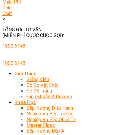
Miễn Phí
Zalo
Chat
×
TỔNG ĐÀI TƯ VẤN
(MIỄN PHÍ CƯỚC CUỘC GỌI):
1800 6148
1800 6148
Giới Thiệu
Giảng Viên
Cơ Sở Vật Chất
Sơ Đồ Trang
Điều Khoản & Dịch Vụ
Khóa Học
Bếp Trưởng Điều Hành
Nghiệp Vụ Bếp Trưởng
Nghiệp Vụ Bếp Quốc Tế
Master Class
Bếp Trưởng Bếp Á