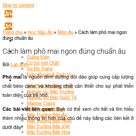
Skip to content
Trang chủ
»
Học Nấu Ăn
»
Món Âu
»
Cách làm phô mai ngon
đúng chuẩn âu
Cách làm phô mai ngon đúng chuẩn âu
Giới Thiệu
Giảng Viên
Cơ Sở Vật Chất
Bởi
Lan Anh
Sơ Đồ Trang
Điều Khoản & Dịch Vụ
Phô mai
là nguồn dinh dưỡng dồi dào giúp cung cấp lượng
Khóa Học
chất béo, canxi và khoáng chất cần thiết cho sự phát triển
Bếp Trưởng Điều Hành
Nghiệp Vụ Bếp Trưởng
toàn diện của trẻ nhỏ.
Nghiệp Vụ Bếp Quốc Tế
Master Class
Các bài viết liên quan
: Bạn có thể xem chi tiết và tìm hiểu
Bếp Trưởng Bếp Á
Bếp Trưởng Bếp Âu
thêm nhiều thông tin hơn của chủ để này bằng các liên kết ở
Bếp Trưởng Bếp Nhật
dưới đây!
Bếp Trưởng Bếp Việt
Bếp Trưởng Bếp Hoa