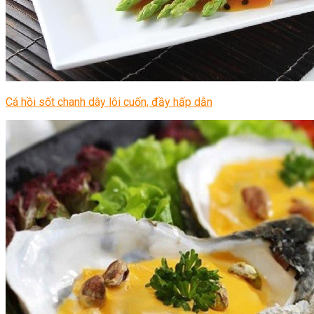
Cá hồi sốt chanh dây lôi cuốn, đầy hấp dẫn