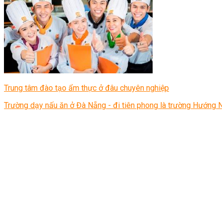
Trung tâm đào tạo ẩm thực ở đâu chuyên nghiệp
Trường dạy nấu ăn ở Đà Nẵng - đi tiên phong là trường Hướng N