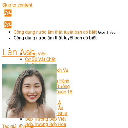
Skip to content
Công dụng nước ấm thật tuyệt bạn có biết
Công dụng nước ấm thật tuyệt bạn có biết
Giới Thiệu
Lan Anh
Giảng Viên
Cơ Sở Vật Chất
Sơ Đồ Trang
Điều Khoản & Dịch Vụ
Khóa Học
Bếp Trưởng Điều Hành
Nghiệp Vụ Bếp Trưởng
Nghiệp Vụ Bếp Quốc Tế
Master Class
Bếp Trưởng Bếp Á
Bếp Trưởng Bếp Âu
Bếp Trưởng Bếp Nhật
Bếp Trưởng Bếp Việt
Bếp Trưởng Bếp Hoa
Tác giả: Anh Lan