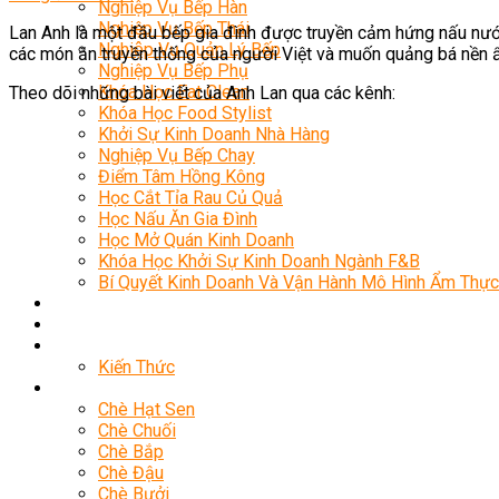
Nghiệp Vụ Bếp Hàn
Nghiệp Vụ Bếp Thái
Lan Anh là một đầu bếp gia đình được truyền cảm hứng nấu nướ
Nghiệp Vụ Quản Lý Bếp
các món ăn truyền thống của người Việt và muốn quảng bá nền ẩ
Nghiệp Vụ Bếp Phụ
Khóa Học Eat Clean
Theo dõi những bài viết của Anh Lan qua các kênh:
Khóa Học Food Stylist
Khởi Sự Kinh Doanh Nhà Hàng
Nghiệp Vụ Bếp Chay
Điểm Tâm Hồng Kông
Học Cắt Tỉa Rau Củ Quả
Học Nấu Ăn Gia Đình
Học Mở Quán Kinh Doanh
Khóa Học Khởi Sự Kinh Doanh Ngành F&B
Bí Quyết Kinh Doanh Và Vận Hành Mô Hình Ẩm Thực
Khai Giảng
Mẹo Nấu Ăn
Nghề Bếp
Kiến Thức
Học Nấu Chè
Chè Hạt Sen
Chè Chuối
Chè Bắp
Chè Đậu
Chè Bưởi