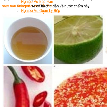
Nghiệp Vụ Bếp Hàn
mẹo nấu ăn ngon
sẽ có hướng dẫn về nước chấm này.
Nghiệp Vụ Bếp Thái
Nghiệp Vụ Quản Lý Bếp
Nghiệp Vụ Bếp Phụ
Khóa Học Eat Clean
Khóa Học Food Stylist
Khởi Sự Kinh Doanh Nhà Hàng
Nghiệp Vụ Bếp Chay
Điểm Tâm Hồng Kông
Học Cắt Tỉa Rau Củ Quả
Học Nấu Ăn Gia Đình
Học Mở Quán Kinh Doanh
Khóa Học Khởi Sự Kinh Doanh Ngành F&B
Bí Quyết Kinh Doanh Và Vận Hành Mô Hình Ẩm
Thực
Khai Giảng
Mẹo Nấu Ăn
Nghề Bếp
Kiến Thức
Học Nấu Chè
Chè Hạt Sen
Chè Chuối
Chè Bắp
Chè Đậu