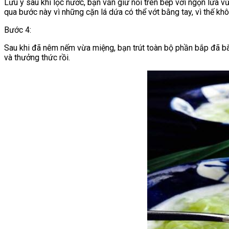
Lưu ý sau khi lọc nước, bạn vẫn giữ nồi trên bếp với ngọn lửa v
qua bước này vì những cặn lá dứa có thể vớt bằng tay, vì thế khô
Bước 4:
Sau khi đã nêm nếm vừa miệng, bạn trút toàn bộ phần bắp đã bào
và thưởng thức rồi.