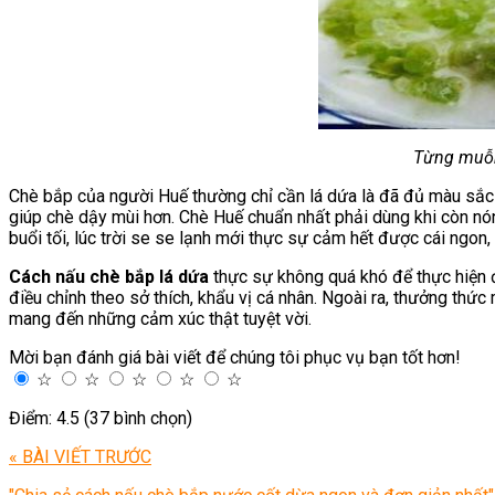
Từng muỗn
Chè bắp của người Huế thường chỉ cần lá dứa là đã đủ màu sắc t
giúp chè dậy mùi hơn. Chè Huế chuẩn nhất phải dùng khi còn nó
buổi tối, lúc trời se se lạnh mới thực sự cảm hết được cái ngon,
Cách nấu chè bắp lá dứa
thực sự không quá khó để thực hiện đ
điều chỉnh theo sở thích, khẩu vị cá nhân. Ngoài ra, thưởng thứ
mang đến những cảm xúc thật tuyệt vời.
Mời bạn đánh giá bài viết để chúng tôi phục vụ bạn tốt hơn!
☆
☆
☆
☆
☆
Điểm: 4.5 (37 bình chọn)
« BÀI VIẾT TRƯỚC