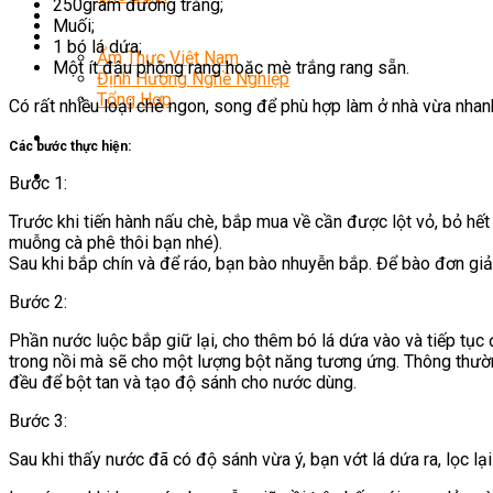
250gram đường trắng;
Món Ngon Mỗi Ngày
Muối;
Tin Tức
1 bó lá dứa;
Ẩm Thực Việt Nam
Một ít đậu phộng rang hoặc mè trắng rang sẵn.
Định Hướng Nghề Nghiệp
Tổng Hợp
Có rất nhiều loại chè ngon, song để phù hợp làm ở nhà vừa nhanh
Các bước thực hiện:
Bước 1:
Trước khi tiến hành nấu chè, bắp mua về cần được lột vỏ, bỏ hế
muỗng cà phê thôi bạn nhé).
Sau khi bắp chín và để ráo, bạn bào nhuyễn bắp. Để bào đơn giả
Bước 2:
Phần nước luộc bắp giữ lại, cho thêm bó lá dứa vào và tiếp tục
trong nồi mà sẽ cho một lượng bột năng tương ứng. Thông thường
đều để bột tan và tạo độ sánh cho nước dùng.
Bước 3:
Sau khi thấy nước đã có độ sánh vừa ý, bạn vớt lá dứa ra, lọc 