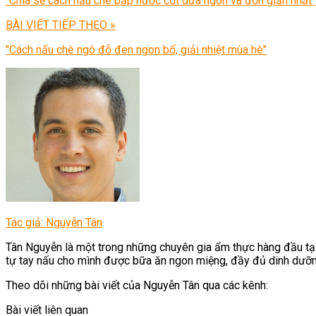
"Chia sẻ cách nấu chè bắp nước cốt dừa ngon và đơn giản nhất"
BÀI VIẾT TIẾP THEO »
"Cách nấu chè ngô đỗ đen ngon bổ, giải nhiệt mùa hè"
Tác giả: Nguyễn Tân
Tân Nguyễn là một trong những chuyên gia ẩm thực hàng đầu tại
tự tay nấu cho mình được bữa ăn ngon miệng, đầy đủ dinh dưỡn
Theo dõi những bài viết của Nguyễn Tân qua các kênh:
Bài viết liên quan