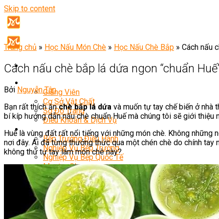
Skip to content
Trang chủ
»
Học Nấu Món Chè
»
Học Nấu Chè Bắp
»
Cách nấu c
Cách nấu chè bắp lá dứa ngon “chuẩn Huế
Giới Thiệu
Bởi
Nguyễn Tân
Giảng Viên
Cơ Sở Vật Chất
Bạn rất thích ăn
chè bắp lá dứa
và muốn tự tay chế biến ở nhà 
Sơ Đồ Trang
bí kíp hướng dẫn nấu chè chuẩn Huế mà chúng tôi sẽ giới thiệu
Điều Khoản & Dịch Vụ
Khóa Học
Huế là vùng đất rất nổi tiếng với những món chè. Không những 
Bếp Trưởng Điều Hành
nơi đây. Ai đã từng thưởng thức qua một chén chè do chính tay
Nghiệp Vụ Bếp Trưởng
không thử tự tay làm món chè này?
Nghiệp Vụ Bếp Quốc Tế
Master Class
Bếp Trưởng Bếp Á
Bếp Trưởng Bếp Âu
Bếp Trưởng Bếp Nhật
Bếp Trưởng Bếp Việt
Bếp Trưởng Bếp Hoa