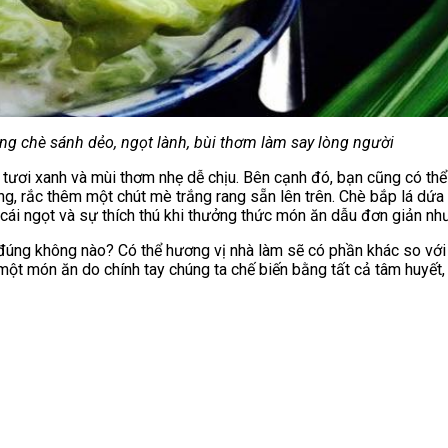
g chè sánh dẻo, ngọt lành, bùi thơm làm say lòng người
ươi xanh và mùi thơm nhẹ dễ chịu. Bên cạnh đó, bạn cũng có thể 
ng, rắc thêm một chút mè trắng rang sẵn lên trên. Chè bắp lá dứa
 cái ngọt và sự thích thú khi thưởng thức món ăn dẫu đơn giản như
úng không nào? Có thể hương vị nhà làm sẽ có phần khác so với v
c một món ăn do chính tay chúng ta chế biến bằng tất cả tâm huyế