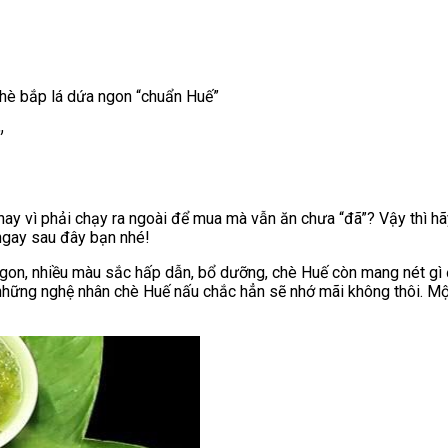
hè bắp lá dứa ngon “chuẩn Huế”
”
thay vì phải chạy ra ngoài để mua mà vẫn ăn chưa “đã”? Vậy thì 
 ngay sau đây bạn nhé!
ngon, nhiều màu sắc hấp dẫn, bổ dưỡng, chè Huế còn mang nét gì 
 những nghệ nhân chè Huế nấu chắc hẳn sẽ nhớ mãi không thôi. Mộ