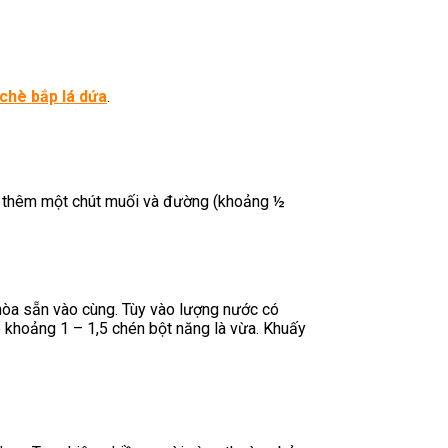
chè bắp lá dứa
.
cho thêm một chút muối và đường (khoảng ½
 hòa sẵn vào cùng. Tùy vào lượng nước có
o khoảng 1 – 1,5 chén bột năng là vừa. Khuấy