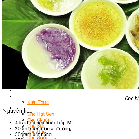
Nghiệp Vụ Bếp Hàn
Nghiệp Vụ Bếp Thái
Nghiệp Vụ Quản Lý Bếp
Nghiệp Vụ Bếp Phụ
Khóa Học Eat Clean
Khóa Học Food Stylist
Khởi Sự Kinh Doanh Nhà Hàng
Nghiệp Vụ Bếp Chay
Điểm Tâm Hồng Kông
Học Cắt Tỉa Rau Củ Quả
Học Nấu Ăn Gia Đình
Học Mở Quán Kinh Doanh
Khóa Học Khởi Sự Kinh Doanh Ngành F&B
Bí Quyết Kinh Doanh Và Vận Hành Mô Hình Ẩm Thực
Khai Giảng
Mẹo Nấu Ăn
Nghề Bếp
Chè bắ
Kiến Thức
Học Nấu Chè
Nguyên liệu
Chè Hạt Sen
Chè Chuối
4 trái bắp nếp hoặc bắp Mĩ;
Chè Bắp
200ml sữa tươi có đường;
Chè Đậu
50gram bột năng;
Chè Bưởi