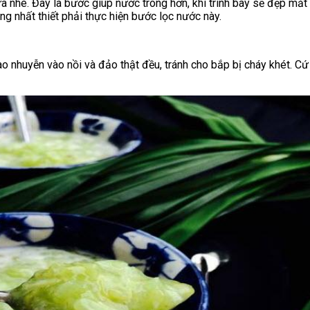
ừa nhé. Đây là bước giúp nước trong hơn, khi trình bày sẽ đẹp mắt
ng nhất thiết phải thực hiện bước lọc nước này.
 nhuyễn vào nồi và đảo thật đều, tránh cho bắp bị cháy khét. Cứ 